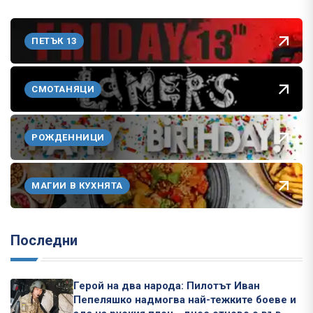
ПЕТЪК 13
СМОТАНЯЦИ
РОЖДЕННИЦИ
МАГИИ В КУХНЯТА
Последни
Герой на два народа: Пилотът Иван
Пепеляшко надмогва най-тежките боеве и