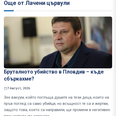
Още от Лачени цървули
Бруталното убийство в Пловдив – къде
сбъркахме?
7 Август, 2026
Зее вакуум, който поглъща душите на тези деца, които на
пръв поглед са само убийци, но всъщност те са и жертви,
защото това, което са направили, ще промени в негативен