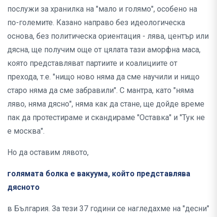
послужи за хранилка на "мало и голямо", особено на
по-големите. Казано направо без идеологическа
основа, без политическа ориентация - лява, център или
дясна, ще получим още от цялата тази аморфна маса,
която представляват партиите и коалициите от
прехода, т.е. "нищо ново няма да сме научили и нищо
старо няма да сме забравили". С мантра, като "няма
ляво, няма дясно", няма как да стане, ще дойде време
пак да протестираме и
скандираме "Оставка" и "Тук не
е москва".
Но да оставим лявото,
голямата болка е вакуума, който представлява
дясното
в България. За тези 37 години се нагледахме на "десни"