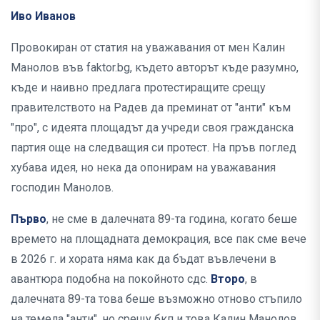
Иво Иванов
Провокиран от статия на уважавания от мен Калин
Манолов във faktor.bg, където авторът къде разумно,
къде и наивно предлага протестиращите срещу
правителството на Радев да преминат от "анти" към
"про", с идеята площадът да учреди своя гражданска
партия още на следващия си протест. На пръв поглед
хубава идея, но нека да опонирам на уважавания
господин Манолов.
Първо
, не сме в далечната 89-та година, когато беше
времето на площадната демокрация, все пак сме вече
в 2026 г. и хората няма как да бъдат въвлечени в
авантюра подобна на покойното сдс.
Второ
, в
далечната 89-та това беше възможно отново стъпило
на темела "анти", но срещу бкп и това Калин Манолов