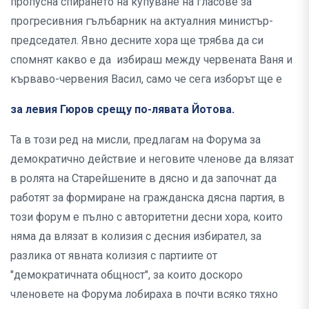
пропусна спирането на купуване на гласове за
прогресивния гълъбарник на актуалния министър-
председател. Явно десните хора ще трябва да си
спомнят какво е да избираш между червената Ваня и
кърваво-червения Васил, само че сега изборът ще е
за левия Гюров срещу по-лявата Йотова.
Та в този ред на мисли, предлагам на Форума за
демократично действие и неговите членове да влязат
в ролята на Старейшените в дясно и да започнат да
работят за формиране на гражданска дясна партия, в
този форум е пълно с авторитетни десни хора, които
няма да влязат в колизия с десния избирател, за
разлика от явната колизия с партиите от
"демократичната общност", за които доскоро
членовете на Форума лобираха в почти всяко тяхно