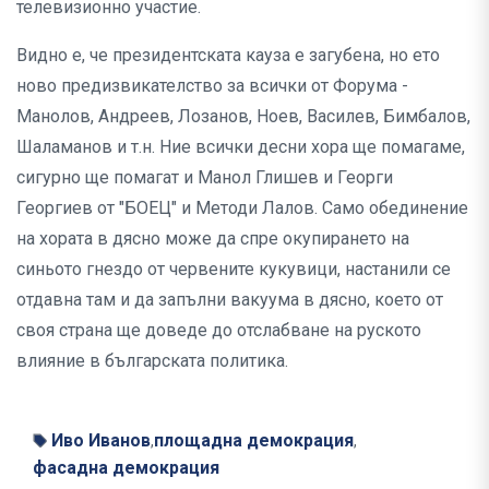
телевизионно участие.
Видно е, че президентската кауза е загубена, но ето
ново предизвикателство за всички от Форума -
Манолов, Андреев, Лозанов, Ноев, Василев, Бимбалов,
Шаламанов и т.н. Ние всички десни хора ще помагаме,
сигурно ще помагат и Манол Глишев и Георги
Георгиев от "БОЕЦ" и Методи Лалов. Само обединение
на хората в дясно може да спре окупирането на
синьото гнездо от червените кукувици, настанили се
отдавна там и да запълни вакуума в дясно, което от
своя страна ще доведе до отслабване на руското
влияние в българската политика.
Иво Иванов
площадна демокрация
,
,
фасадна демокрация