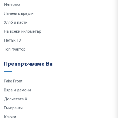
Интервю
Лачени цървули
Хляб и пасти
На всеки километър
Петък 13
Топ Фактор
Препоръчваме Ви
Fake Front
Вяра и демони
Досиетата Х
Емигранти
Клюки