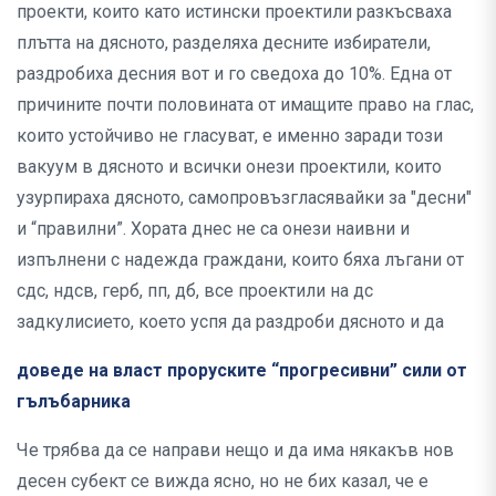
проекти, които като истински проектили разкъсваха
плътта на дясното, разделяха десните избиратели,
раздробиха десния вот и го сведоха до 10%. Една от
причините почти половината от имащите право на глас,
които устойчиво не гласуват, е именно заради този
вакуум в дясното и всички онези проектили, които
узурпираха дясното, самопровъзгласявайки за "десни"
и “правилни”. Хората днес не са онези наивни и
изпълнени с надежда граждани, които бяха лъгани от
сдс, ндсв, герб, пп, дб, все проектили на дс
задкулисието, което успя да раздроби дясното и да
доведе на власт проруските “прогресивни” сили от
гълъбарника
Че трябва да се направи нещо и да има някакъв нов
десен субект се вижда ясно, но не бих казал, че е