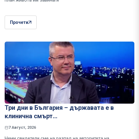
план живота им завинаги
Прочети
Три дни в България – държавата е в
клинична смърт…
7 Август, 2026
Неми свидетели сме на разпад на авторитета на