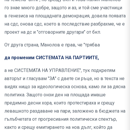
го знае много добре, защото и аз, и той сме участници
в генезиса на площадната демокрация, довела появата
на сдс, онова сдс, което в последствие разбрахме, че е
проект на дс и "отговорните другари" от бкп.
От друга страна, Манолов е прав, че "трябва
да променим СИСТЕМАТА НА ПАРТИИТЕ,
а не СИСТЕМАТА НА УПРАВЛЕНИЕ", тук подкрепям
авторът и гласувам "ЗА" с двете си ръце, но в текста не
видях нищо за идеологическа основа, камо ли за дясна
политика. Защото онзи ден на площада имаше
предимно десни хора, които протестираха и срещу
левашкото раздаване на пари, заложено в бюджета на
гълъбчетата от прогресивния политически спектър,
както и срещу емитирането на нов дълг, който да