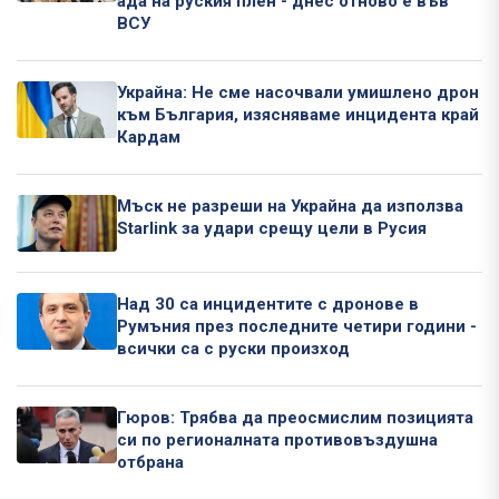
ада на руския плен - днес отново е във
ВСУ
Украйна: Не сме насочвали умишлено дрон
към България, изясняваме инцидента край
Кардам
Мъск не разреши на Украйна да използва
Starlink за удари срещу цели в Русия
Над 30 са инцидентите с дронове в
Румъния през последните четири години -
всички са с руски произход
Гюров: Трябва да преосмислим позицията
си по регионалната противовъздушна
отбрана