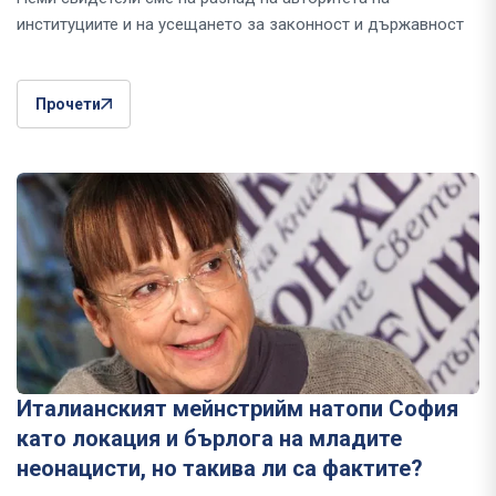
институциите и на усещането за законност и държавност
Прочети
Италианският мейнстрийм натопи София
като локация и бърлога на младите
неонацисти, но такива ли са фактите?