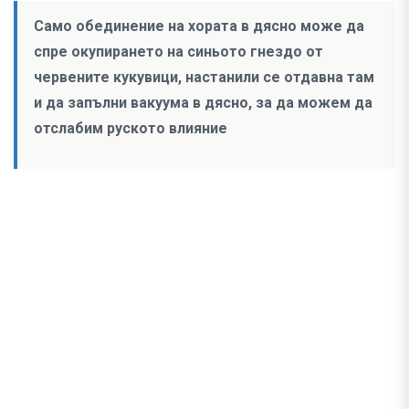
Само обединение на хората в дясно може да
спре окупирането на синьото гнездо от
червените кукувици, настанили се отдавна там
и да запълни вакуума в дясно, за да можем да
отслабим руското влияние