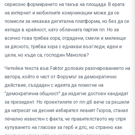
сериозно формирането на такъв на площада. В ерата
на интернет и мобилните комуникации може да се
помисли за някаква дигитална платформа, но без да се
изпада в крайност, като облачната партия пп. Но за
всичко това трябва хора, отдадени, смели и милеещи
за дясното, трябва хора с еднакви възгледи, идеи и
цели, но къде са, господин Манолов?
Четейки текста във Faktor долових разочарованието на
автора, който е част от Форумът за демократично
действие, създаден с идеята да помогне на
"демократична общност" да издигне достоен кандидат
за президент. Но проектилите от пп-дб вече са решили
да натресат на десния избирател левият Гюров, станал
печално известен с факта, че правителството му спря
купуването на гласове за герб и дпс, но странно как