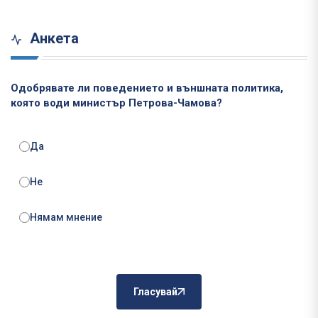
Анкета
Одобрявате ли поведението и външната политика,
която води министър Петрова-Чамова?
Да
Не
Нямам мнение
Гласувай