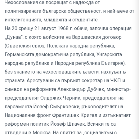
Чехословакия се посрещат с надежда от
политизираната българска общественост, и най-вече от
интелигенцията, младежта и студентите.
На 20 срещу 21 август 1968 г. обаче, започва операция
„Дунав“, с която войските на Варшавския договор
(Съветския съюз, Полската народна република,
Германската демократична република, Унгарската
народна република и Народна република България),
без знанието на чехословашките власти, нахлуват в
страната. Арестувани са първият секретар на ЧКП и
символ на реформите Александър Дубчек, министър-
председателят Олдржих Черник, председателят на
парламента Йозеф Смърковски, ръководителят на
Националния фронт Франтишек Кригел и изтъкнатият
реформен политик Йозеф Шпачек. Всички те са
отведени в Москва. На опитът за „социализъм с