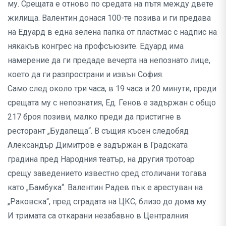
му. Срещата е отново по средата на пътя между двете
жилища. Валентин донася 100-те позива и ги предава
на Едуард в една зелена папка от пластмас с надпис на
някакъв конгрес на профсъюзите. Едуард има
намерение да ги предаде вечерта на непознато лице,
което да ги разпространи и извън София.
Само след около три часа, в 19 часа и 20 минути, преди
срещата му с непознатия, Ед. Генов е задържан с общо
217 броя позиви, малко преди да пристигне в
ресторант „Будапеща“. В същия късен следобяд
Александър Димитров е задържан в Градската
градина пред Народния театър, на другия тротоар
срещу заведението известно сред столичани тогава
като „Бамбука“. Валентин Радев пък е арестуван на
„Раковска“, пред сградата на ЦКС, близо до дома му.
И тримата са откарани незабавно в Централния