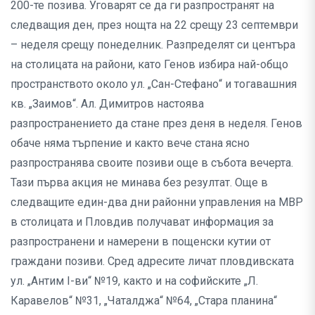
200-те позива. Уговарят се да ги разпространят на
следващия ден, през нощта на 22 срещу 23 септември
– неделя срещу понеделник. Разпределят си центъра
на столицата на райони, като Генов избира най-общо
пространството около ул. „Сан-Стефано“ и тогавашния
кв. „Заимов“. Ал. Димитров настоява
разпространението да стане през деня в неделя. Генов
обаче няма търпение и както вече стана ясно
разпространява своите позиви още в събота вечерта.
Тази първа акция не минава без резултат. Още в
следващите един-два дни районни управления на МВР
в столицата и Пловдив получават информация за
разпространени и намерени в пощенски кутии от
граждани позиви. Сред адресите личат пловдивската
ул. „Антим I-ви“ №19, както и на софийските „Л.
Каравелов“ №31, „Чаталджа“ №64, „Стара планина“