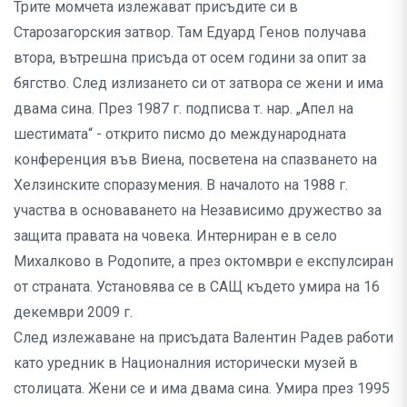
Трите момчета излежават присъдите си в
Старозагорския затвор. Там Едуард Генов получава
втора, вътрешна присъда от осем години за опит за
бягство. След излизането си от затвора се жени и има
двама сина. През 1987 г. подписва т. нар. „Апел на
шестимата“ - открито писмо до международната
конференция във Виена, посветена на спазването на
Хелзинските споразумения. В началото на 1988 г.
участва в основаването на Независимо дружество за
защита правата на човека. Интерниран е в село
Михалково в Родопите, а през октомври е експулсиран
от страната. Установява се в САЩ където умира на 16
декември 2009 г.
След излежаване на присъдата Валентин Радев работи
като уредник в Националния исторически музей в
столицата. Жени се и има двама сина. Умира през 1995