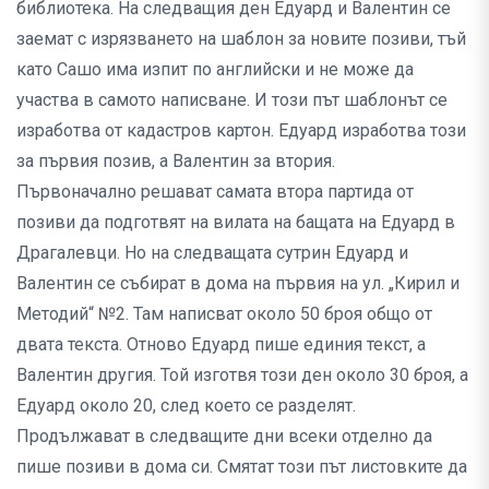
библиотека. На следващия ден Едуард и Валентин се
заемат с изрязването на шаблон за новите позиви, тъй
като Сашо има изпит по английски и не може да
участва в самото написване. И този път шаблонът се
изработва от кадастров картон. Едуард изработва този
за първия позив, а Валентин за втория.
Първоначално решават самата втора партида от
позиви да подготвят на вилата на бащата на Едуард в
Драгалевци. Но на следващата сутрин Едуард и
Валентин се събират в дома на първия на ул. „Кирил и
Методий“ №2. Там написват около 50 броя общо от
двата текста. Отново Едуард пише единия текст, а
Валентин другия. Той изготвя този ден около 30 броя, а
Едуард около 20, след което се разделят.
Продължават в следващите дни всеки отделно да
пише позиви в дома си. Смятат този път листовките да