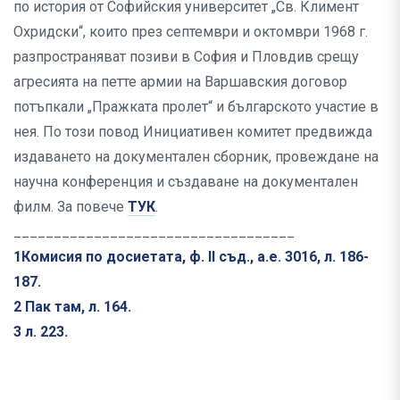
по история от Софийския университет „Св. Климент
Охридски“, които през септември и октомври 1968 г.
разпространяват позиви в София и Пловдив срещу
агресията на петте армии на Варшавския договор
потъпкали „Пражката пролет“ и българското участие в
нея. По този повод Инициативен комитет предвижда
издаването на документален сборник, провеждане на
научна конференция и създаване на документален
филм. За повече
ТУК
.
___________________________________
1Комисия по досиетата, ф. II съд., а.е. 3016, л. 186-
187.
2 Пак там, л. 164.
3 л. 223.