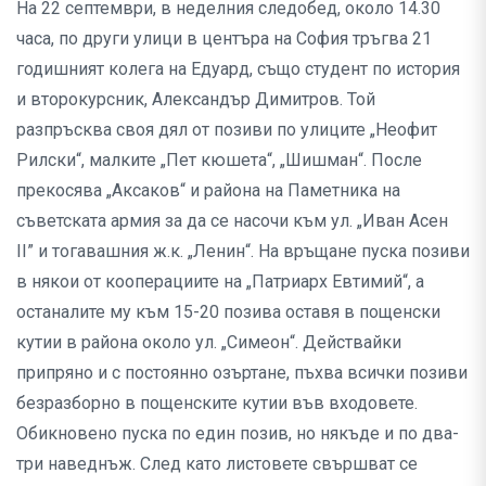
На 22 септември, в неделния следобед, около 14.30
часа, по други улици в центъра на София тръгва 21
годишният колега на Едуард, също студент по история
и второкурсник, Александър Димитров. Той
разпръсква своя дял от позиви по улиците „Неофит
Рилски“, малките „Пет кюшета“, „Шишман“. После
прекосява „Аксаков“ и района на Паметника на
съветската армия за да се насочи към ул. „Иван Асен
II” и тогавашния ж.к. „Ленин“. На връщане пуска позиви
в някои от кооперациите на „Патриарх Евтимий“, а
останалите му към 15-20 позива оставя в пощенски
кутии в района около ул. „Симеон“. Действайки
припряно и с постоянно озъртане, пъхва всички позиви
безразборно в пощенските кутии във входовете.
Обикновено пуска по един позив, но някъде и по два-
три наведнъж. След като листовете свършват се