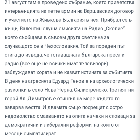
21 август там е проведено събрание, което приветства
интервенцията на петте армии на Варшавския договор
и участието на Живкова България в нея. Прибрал се в
къщи, Валентин слуша емисията на Радио „Скопие“,
която съобщава в съвсем друга светлина за
случващото се в Чехословакия. Той за пореден път
стига до извода, че тогавашната българска преса и
радио (все още не всички имат телевизори)
заблуждават хората и не казват истината за събитията.
В деня на агресията Едуард Генов е на археологически
разкопки в село Нова Черна, Силистренско. Третият ни
герой Ал. Димитров е отишъл на море където го
заварва вестта. И двамата също посрещат с остро
недоволство смазването на опита на чехи и словаци за
демократични и либерални реформи, на които от
месеци симпатизират.