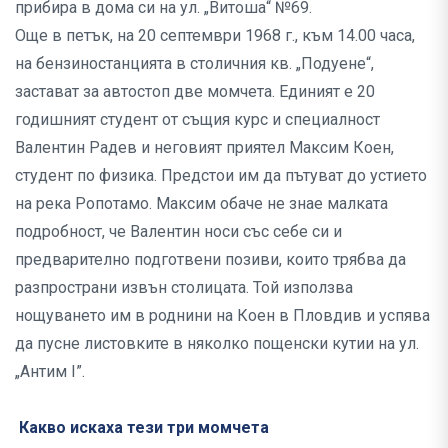
прибира в дома си на ул. „Витоша“ №69.
Още в петък, на 20 септември 1968 г., към 14.00 часа,
на бензиностанцията в столичния кв. „Подуене“,
застават за автостоп две момчета. Единият е 20
годишният студент от същия курс и специалност
Валентин Радев и неговият приятел Максим Коен,
студент по физика. Предстои им да пътуват до устието
на река Ропотамо. Максим обаче не знае малката
подробност, че Валентин носи със себе си и
предварително подготвени позиви, които трябва да
разпространи извън столицата. Той използва
нощуването им в роднини на Коен в Пловдив и успява
да пусне листовките в няколко пощенски кутии на ул.
„Антим I”.
Какво искаха тези три момчета