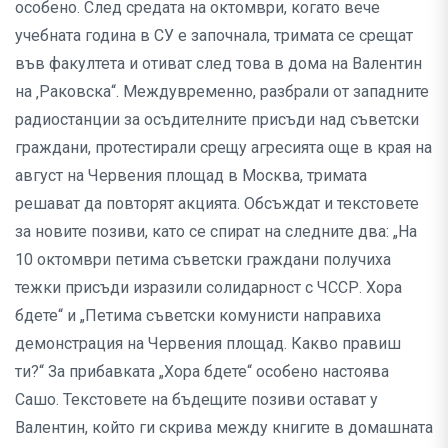
особено. След средата на октомври, когато вече
учебната година в СУ е започнала, тримата се срещат
във факултета и отиват след това в дома на Валентин
на ‚Раковска“. Междувременно, разбрали от западните
радиостанции за осъдителните присъди над съветски
граждани, протестирали срещу агресията още в края на
август на Червения площад в Москва, тримата
решават да повторят акцията. Обсъждат и текстовете
за новите позиви, като се спират на следните два: „На
10 октомври петима съветски граждани получиха
тежки присъди изразили солидарност с ЧССР. Хора
бдете“ и „Петима съветски комунисти направиха
демонстрация на Червения площад. Какво правиш
ти?“ За прибавката „Хора бдете“ особено настоява
Сашо. Текстовете на бъдещите позиви остават у
Валентин, който ги скрива между книгите в домашната