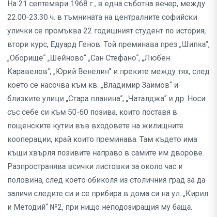
На 21 септември 1968 г., в една съботна вечер, между
22.00-23.30 ч. в тъмнината на централните софийски
улички се промъква 22 годишният студент по история,
втори курс, Едуард Генов. Той преминава през „Шипка“,
„Оборище“ „Шейново“ „Сан Стефано“, „Любен
Каравелов“, „Юрий Венелин“ и преките между тях, след
което се насочва към кв. „Владимир Заимов“ и
близките улици „Стара планина“, „Чаталджа“ и др. Носи
със себе си към 50-60 позива, които поставя в
пощенските кутии във входовете на жилищните
кооперации, край които преминава. Там където има
къщи хвърля позивите направо в самите им дворове.
Разпространява всички листовки за около час и
половина, след което обиколя из столичния град за да
заличи следите си и се прибира в дома си на ул. „Кирил
и Методий“ №2, при нищо неподозиращия му баща.