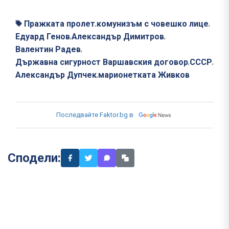
Пражката пролет
комунизъм с човешко лице
,
,
Едуард Генов
Александър Димитров
,
,
Валентин Радев
,
Държавна сигурност Варшавския договор
СССР
,
,
Александър Дупчек
марионетката Живков
,
Последвайте Faktor.bg в
Сподели: