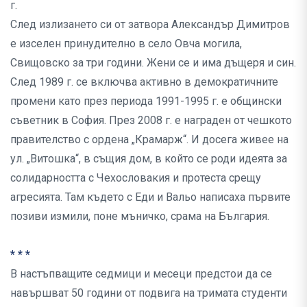
г.
След излизането си от затвора Александър Димитров
е изселен принудително в село Овча могила,
Свищовско за три години. Жени се и има дъщеря и син.
След 1989 г. се включва активно в демократичните
промени като през периода 1991-1995 г. е общински
съветник в София. През 2008 г. е награден от чешкото
правителство с ордена „Крамарж“. И досега живее на
ул. „Витошка“, в същия дом, в който се роди идеята за
солидарността с Чехословакия и протеста срещу
агресията. Там където с Еди и Вальо написаха първите
позиви измили, поне мъничко, срама на България.
* * *
В настъпващите седмици и месеци предстои да се
навършват 50 години от подвига на тримата студенти