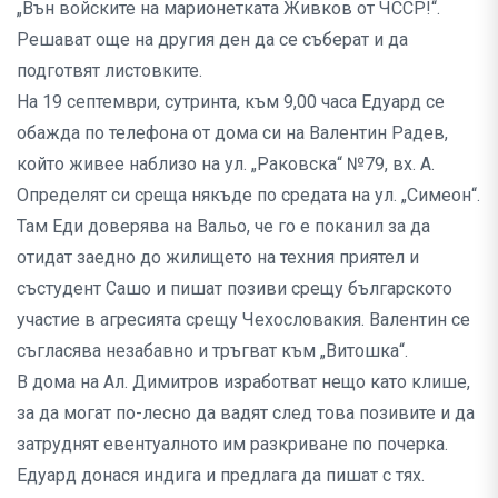
„Вън войските на марионетката Живков от ЧССР!“.
Решават още на другия ден да се съберат и да
подготвят листовките.
На 19 септември, сутринта, към 9,00 часа Едуард се
обажда по телефона от дома си на Валентин Радев,
който живее наблизо на ул. „Раковска“ №79, вх. А.
Определят си среща някъде по средата на ул. „Симеон“.
Там Еди доверява на Вальо, че го е поканил за да
отидат заедно до жилището на техния приятел и
състудент Сашо и пишат позиви срещу българското
участие в агресията срещу Чехословакия. Валентин се
съгласява незабавно и тръгват към „Витошка“.
В дома на Ал. Димитров изработват нещо като клише,
за да могат по-лесно да вадят след това позивите и да
затруднят евентуалното им разкриване по почерка.
Едуард донася индига и предлага да пишат с тях.