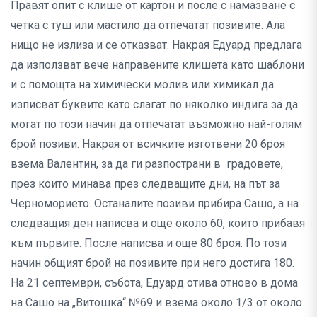
Правят опит с клише от картон и после с намазване с
четка с туш или мастило да отпечатат позивите. Ала
нищо не излиза и се отказват. Накрая Едуард предлага
да използват вече направените клишета като шаблони
и с помощта на химически молив или химикал да
изписват буквите като слагат по няколко индига за да
могат по този начин да отпечатат възможно най-голям
брой позиви. Накрая от всичките изготвени 20 броя
взема Валентин, за да ги разпострани в градовете,
през които минава през следващите дни, на път за
Черноморието. Останалите позиви прибира Сашо, а на
следващия ден написва и още около 60, които прибавя
към първите. После написва и още 80 броя. По този
начин общият брой на позивите при него достига 180.
На 21 септември, събота, Едуард отива отново в дома
на Сашо на „Витошка“ №69 и взема около 1/3 от около