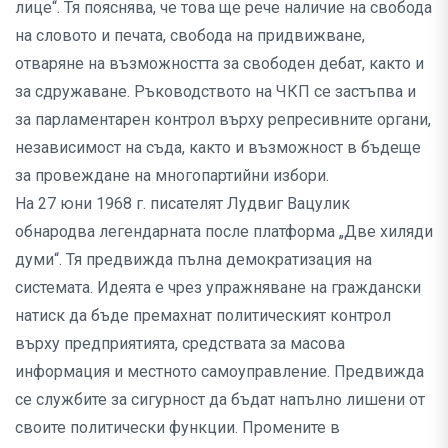
лице“. Тя пояснява, че това ще рече наличие на свобода
на словото и печата, свобода на придвижване,
отваряне на възможността за свободен дебат, както и
за сдружаване. Ръководството на ЧКП се застъпва и
за парламентарен контрол върху репресивните органи,
независимост на съда, както и възможност в бъдеще
за провеждане на многопартийни избори.
На 27 юни 1968 г. писателят Лудвиг Вацулик
обнародва легендарната после платформа „Две хиляди
думи“. Тя предвижда пълна демократизация на
системата. Идеята е чрез упражняване на граждански
натиск да бъде премахнат политическият контрол
върху предприятията, средствата за масова
информация и местното самоуправление. Предвижда
се службите за сигурност да бъдат напълно лишени от
своите политически функции. Промените в