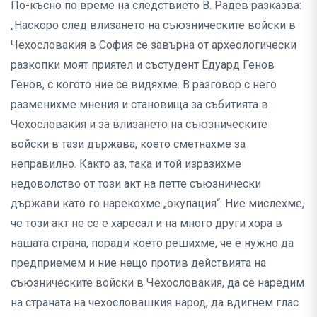
По-късно по време на следствието В. Радев разказва:
„Наскоро след влизането на съюзническите войски в
Чехословакия в София се завърна от археологически
разкопки моят приятел и състудент Едуард Генов
Генов, с когото ние се видяхме. В разговор с него
разменихме мнения и становища за събитията в
Чехословакия и за влизането на съюзническите
войски в тази държава, което сметнахме за
неправилно. Както аз, така и той изразихме
недоволство от този акт на петте съюзнически
държави като го нарекохме „окупация“. Ние мислехме,
че този акт не се е харесал и на много други хора в
нашата страна, поради което решихме, че е нужно да
предприемем и ние нещо против действията на
съюзническите войски в Чехословакия, да се наредим
на страната на чехословашкия народ, да вдигнем глас