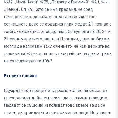
№32, „Иван Асен“ №75, „Патриарх Евтимий“ №21, ж.к.
„Ленин“, бл. 29. Като се има предвид, че сред
веществените доказателства във връзка с по-
сетнешното дело се съдържа плик с едва 21 позива с
това съдьржание, от общо над 200 пуснати на 20, 21 и
22 септември в столицата и Пловдив, дали не бихме
могли да направим заключението, че най-верните на
режима на Живков поне в тези райони на двата града
не са надхвърляли 10%?
Вторите позиви
Едуард Генов предлага в продължение на месец да
преустановят дейността си за да се заметат следите.
Надяват се също да използват това време за да се
опитат да привлекат и нови съмишленици. Не успяват