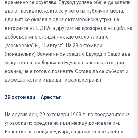
временно се осуетява. Едуард успява обаче да залепи
два от позивите, които са у него на публични места.
Единият се оказва в една октомврийска утрин на
витрините на ЦДНА, а другият на прозореца на щаба на
доброволните отряди, някъде около улиците
„Московска“ и „11 август“. На 28 октомври
(понеделник) Валентин се среща с Едуард и Сашо във
факултета и съобщава на Едуард очакваната от дни
новина, че е готов с позивите. Остава да се съберат и
да решат кога и къде да ги разпространят.
29 октомври – Арестът
На другия ден, 29 октомври 1968 г., по предварителна
уговорка по средата на пътя между домовете им,
Валентин се среща с Едуард за да му върне учебник.