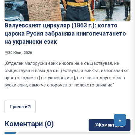
Валуевският циркуляр (1863 г.): когато
царска Русия забранява книгопечатането
на украински език
30 Юли, 2026
„Отделен малоруски език никога не е съществувал, не
съществува и няма да съществува, а езикът, използван от
простолюдието [т.е. украинският], не е нищо друго освен
руски език, само че опорочен от полското влияние“
Прочети
Коментари (0)
Коментирай