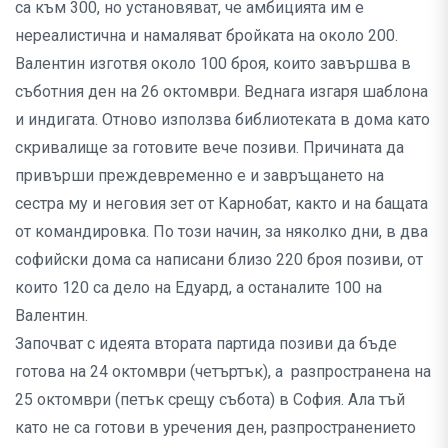
са към 300, но установяват, че амбицията им е
нереалистична и намаляват бройката на около 200.
Валентин изготвя около 100 броя, които завършва в
съботния ден на 26 октомври. Веднага изгаря шаблона
и индигата. Отново използва библиотеката в дома като
скривалище за готовите вече позиви. Причината да
привърши преждевременно е и завръщането на
сестра му и неговия зет от Карнобат, както и на бащата
от командировка. По този начин, за няколко дни, в два
софийски дома са написани близо 220 броя позиви, от
които 120 са дело на Едуард, а останалите 100 на
Валентин.
Започват с идеята втората партида позиви да бъде
готова на 24 октомври (четъртък), а разпространена на
25 октомври (петък срещу събота) в София. Ала тъй
като не са готови в уречения ден, разпространението