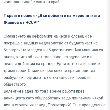
човешко лице“ е сложен край.
Първите позиви - „Вън войските на марионетката
Живков от ЧССР!“
Смазването на реформите на чехи и словаци се
посреща с видимо недоволство от будната част на
българската младеж и общественост. Ала малцина са
онези, които обличат това свое негодувание и в
реални действия на протест. Едни от тях са и нашите
трима герои. С тази си постъпка те правят опит да
разбудят и подтикнат към активност и позиция
обществото.
Валентин Радев по това време работи през
ваканцията като общ работник за да припечели някой
лев в столичния завод „Пролетарий“. Още през деня на