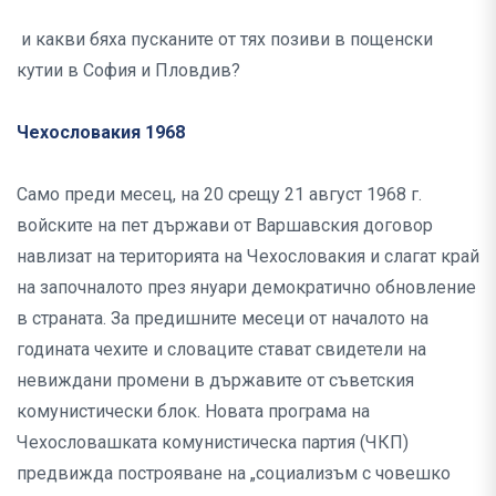
и какви бяха пусканите от тях позиви в пощенски
кутии в София и Пловдив?
Чехословакия 1968
Само преди месец, на 20 срещу 21 август 1968 г.
войските на пет държави от Варшавския договор
навлизат на територията на Чехословакия и слагат край
на започналото през януари демократично обновление
в страната. За предишните месеци от началото на
годината чехите и словаците стават свидетели на
невиждани промени в държавите от съветския
комунистически блок. Новата програма на
Чехословашката комунистическа партия (ЧКП)
предвижда построяване на „социализъм с човешко