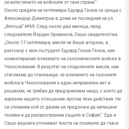
за изтеглянето на войските от тази страна.“
Около средата на септември Едуард Генов се среща с
Александър Димитров в дома на последния на ул.
„Витоша“ №69. След около два месеца, пред
следователя Йордан Орманков, Сашо свидетелства:
„Около 17 септември, мисля че беше вторник, в
разговор с моя състудент Едуард Генов Генов, ние
коментирахме влизането на съюзническите войски в
Чехословакия. В резултат на споделените мисли, ние
стигнахме до становище, че влизането на съюзните
войски в Чехословакия е един неправилен акт и
решихме, че трябва да предприемем нещо, с което да
изразим нашето отношение против тези действия. Не
си спомням кой от двама ни предложи да напишем
позиви и да разпространим същите в София.“ Еди и
Сашо веднага уточняват текста на позивите да гласи: