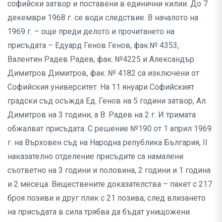
софийски затвор и поставени в единични килии. До 7
декември 1968 г. се води следствие. В началото на
1969 г. – още преди делото и прочитането на
присъдата – Едуард Генов Генов, фак.№ 4353,
Валентин Радев Радев, фак. №4225 и Александър
Димитров Димитров, фак. № 4182 са изключени от
Софийския университет. На 11 януари Софийският
градски съд осъжда Ед. Генов на 5 години затвор, Ал.
Димитров на 3 години, а В. Радев на 2 г. И тримата
обжалват присъдата. С решение №190 от 1 април 1969
г. на Върховен съд на Народна република България, II
наказателно отделение присъдите са намaлени
съответно на 3 години и половина, 2 години и 1 година
и 2 месеца. Веществените доказателства – пакет с 217
броя позиви и друг плик с 21 позива, след влизането
на присъдата в сила трябва да бъдат унищожени.