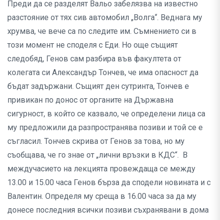
Преди да се разделят Вальо забелязва на известно
разстояние от тях сив автомобил „Волга“. Веднага му
хрумва, че вече са по следите им. Съмнението си в
този момент не споделя с Еди. Но още същият
следобяд, Генов сам разбира във факултета от
колегата си Александър Тончев, че има опасност да
бъдат задържани. Същият ден сутринта, Тончев е
привикан по донос от органите на Държавна
сигурност, в който се казвало, че определени лица са
му предложили да разпространява позиви и той се е
съгласил. Тончев скрива от Генов за това, но му
съобщава, че го знае от „лични връзки в КДС“. В
междучасието на лекцията провеждаща се между
13.00 и 15.00 часа Генов бърза да сподели новината и с
Валентин. Определя му среща в 16.00 часа за да му
донесе последния всички позиви съхранявани в дома