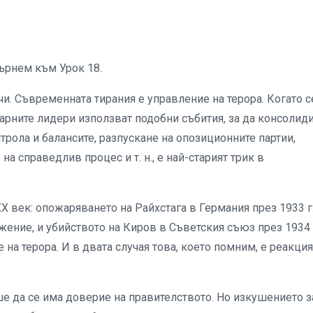
ърнем към Урок 18.
чи. Съвременната тирания е управление на терора. Когато с
итарните лидери използват подобни събития, за да консолид
трола и балансите, разпускане на опозиционните партии,
на справедлив процес и т. н., е най-старият трик в
Х век: опожаряването на Райхстага в Германия през 1933 г.
ение, и убийството на Киров в Съветския съюз през 1934 г
на терора. И в двата случая това, което помним, е реакцият
е да се има доверие на правителството. Но изкушението з