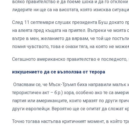
всяко правителство е да поеме шока и да го отклони 
лидерите ни ще са на висотата, която изисква ситуаци
След 11 септември слушах президента Буш докато пр
на алеята пред къщата на приятел. Въпреки че моята
вътре в мен, желанието да вярвам, че той ще постъп
помня чувството, това е онази тяга, на която не мож
Сегашното американско правителство е последното, 
изкушението да се възползва от терора
Опасявам се, че Мъск-Тръмп биха направили малък и
терористичен акт – б.р.) хора, особено ако те са ам
партия или американците, които мразят по други прич
други европейци. Вероятно ще се опитат да сложат к
Точно тогава настъпва критичният момент, в който тр