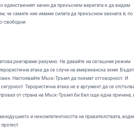
 Но единственият начин да прекъснем веригата е да видим
им, че самите ние имаме силата да прекъснем звената ѝ, по
о-свободни.
затова реагираме разумно. Не давайте на сегашния режим
терористична атака да се случи на американска земя. Бъде
новен. Настоявайте Мъск-Тръмп да поемат отговорност. И
 сигурност. Терористична атака не е аргумент да се отстъпв
провал от страна на Мъск-Тръмп би бил още една причина, 
равнодушието и некомпетентността на правителствата, вод
 протест.