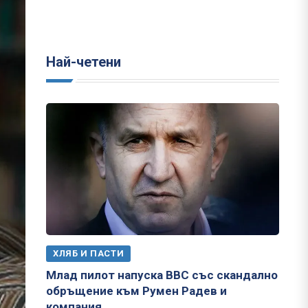
Най-четени
ХЛЯБ И ПАСТИ
Млад пилот напуска ВВС със скандално
обръщение към Румен Радев и
компания