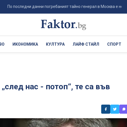
оследни данни погребаният тайно генерал в Москва е не Ерусалимов
ВО
ИКОНОМИКА
КУЛТУРА
ЛАЙФ СТАЙЛ
СПОРТ
след нас - потоп“, те са във