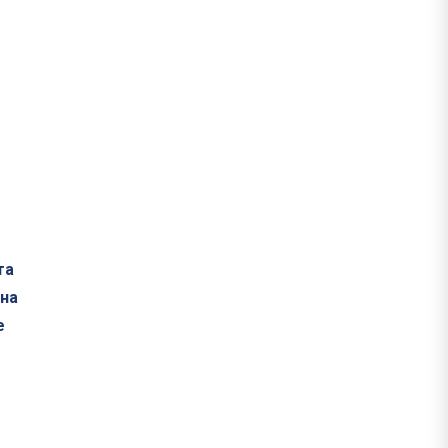
та
 на
е