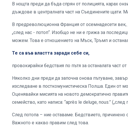
В нощта преди да бъда спрян от полицията, карах он
дъждове в централната част на Съединените щати. Ма
В предреволюционна Франция от осемнадесети век, дек
„след нас - потоп“. Изобщо не ни е грижа за последиц
можем. Това е отношението на Мъск, Тръмп и останал
Те са във властта заради себе си,
провокирайки бедствия по пътя за останалата част от 
Няколко дни преди да започна онова пътуване, завър
изследване в посткомунистическа Полша. Един от мо
Оценявайки мисията на новото демократично правите
семейство, като написа: “après le deluge, nous.” („след 
След потопа – ние оставаме. Бедствието, причинено от
Важното е какво правим след това.