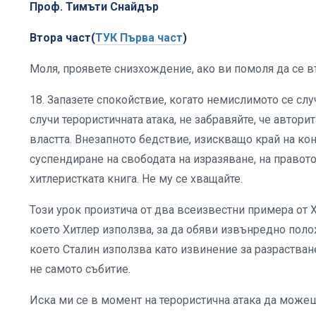
Проф. Тимъти Снайдър
Втора част(
ТУК Първа част
)
Моля, проявете снизхождение, ако ви помоля да се в
18. Запазете спокойствие, когато немислимото се слу
случи терористичната атака, не забравяйте, че автор
властта. Внезапното бедствие, изискващо край на кон
суспендиране на свободата на изразяване, на правото 
хитлеристката книга. Не му се хващайте.
Този урок произтича от два всеизвестни примера от Х
което Хитлер използва, за да обяви извънредно полож
което Сталин използва като извинение за разрастване 
не самото събитие.
Иска ми се в момент на терористична атака да можеш