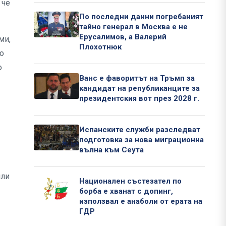
 че
По последни данни погребаният
тайно генерал в Москва е не
Ерусалимов, а Валерий
ми,
Плохотнюк
о
о
Ванс е фаворитът на Тръмп за
кандидат на републиканците за
президентския вот през 2028 г.
Испанските служби разследват
подготовка за нова миграционна
вълна към Сеута
или
Национален състезател по
борба е хванат с допинг,
използвал е анаболи от ерата на
ГДР