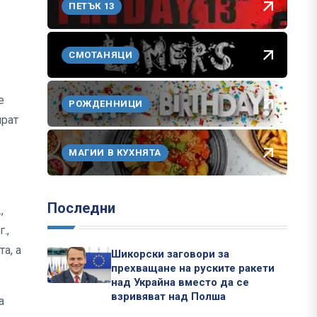
ПЕТЪК 13
СМОТАНЯЦИ
е
РОЖДЕННИЦИ
ират
МАГИИ В КУХНЯТА
Последни
,
.,
а, а
Шикорски заговори за
прехващане на руските ракети
над Украйна вместо да се
взривяват над Полша
а