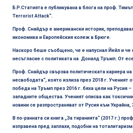
Б.Р.Статията е публикувана в блога на проф. Тимъти
Terrorist Attack“.
Проф. Снайдър е американски историк, преподава
икономика и Европейския колеж в Брюге.
Наскоро беше съобщено, че е напуснал Йейл и че о
несъгласие с политиката на Доналд Тръмп. От есе
Проф. Снайдър свързва политическата кариера на 
несвободата“, която излиза през 2018 г. Ученият 
победа на Тръмп през 2016 г. бяха цели на Русия 
западните общества. Ученият описва как токсични
новини се разпространяват от Русия към Украйна, 
В по-ранната си книга „За тиранията“ (2017 г.) п
изправена пред заплахи, подобни на тоталитаризма