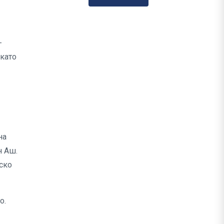
-
окато
на
н Аш.
ско
о.