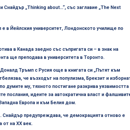
 Снайдър „Thinking about...“, със заглавие „The Next
л е в Йейлския университет, Лондонското училище по
тива в Канада заедно със съпригата си – в знак на
нта ще преподава в университета в Торонто.
Доналд Тръмп с Русия още в книгата си „Пътят към
отбелязва, че възходът на популизма, Брeкзит и изборна
– по думите му, тяхното постигане разкрива уязвимостта
те послания, идеите за автократична власт и фалшивит
Западна Европа и към Белия дом.
роф. Снайдър предупреждава, че демокрацията отново е
 от на ХХ век.