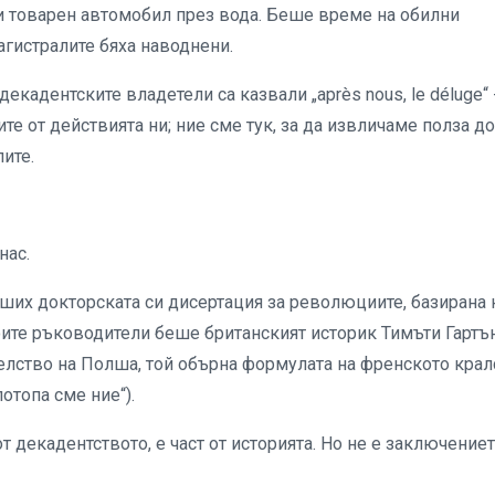
зи товарен автомобил през вода. Беше време на обилни
гистралите бяха наводнени.
адентските владетели са казвали „après nous, le déluge“ 
ите от действията ни; ние сме тук, за да извличаме полза д
ите.
нас.
ших докторската си дисертация за революциите, базирана 
ите ръководители беше британският историк Тимъти Гартъ
лство на Полша, той обърна формулата на френското крал
потопа сме ние“).
 декадентството, е част от историята. Но не е заключениет