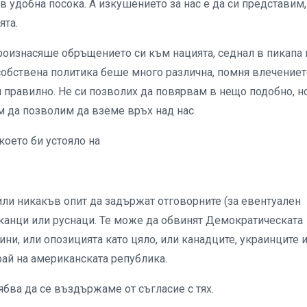
в удобна посока. А изкушението за нас е да си представим,
ята.
оизнасяше обръщението си към нацията, седнал в пикапа 
 собствена политика беше много различна, помня влечениет
и правилно. Не си позволих да повярвам в нещо подобно, н
ем да позволим да вземе връх над нас.
което би устояло на
ли никакъв опит да задържат отговорните (за евентуален
ериканци или руснаци. Те може да обвинят Демократическата
ини, или опозицията като цяло, или канадците, украинците 
рай на американската република.
ябва да се въздържаме от съгласие с тях.