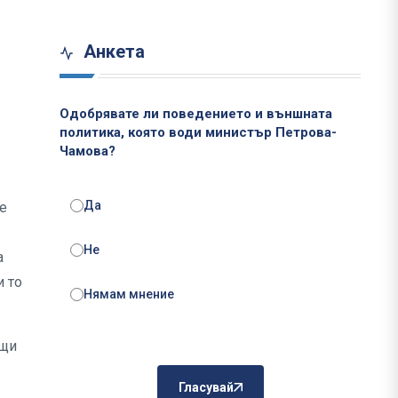
Анкета
Одобрявате ли поведението и външната
политика, която води министър Петрова-
Чамова?
Да
те
Не
а
и то
Нямам мнение
ещи
Гласувай