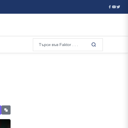
, а Валерий ...
Ванс е фаворитът на Тръмп за кандидат на 