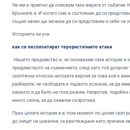
Не ми е приятно да описвам тази верига от събития.
брънките ѝ. И когато сме в състояние да си представ
същия начин ще можем да си представим и себе си п
Историята ни учи
как се експлоатират терористичните атаки
Нашето предимство е, че познаваме тази история и 
предимството на съмнението, след като той допусне 
скептични относно неговата версия за това кой е ви
разберете, че свободата е първото условие, за да има
каквото и да било на този режим. Напротив: подобен 
много силна, за да окажем съпротива.
През цялата история и в този момент по целия свят 
до смърт на цивилни, са разглеждани като причина за