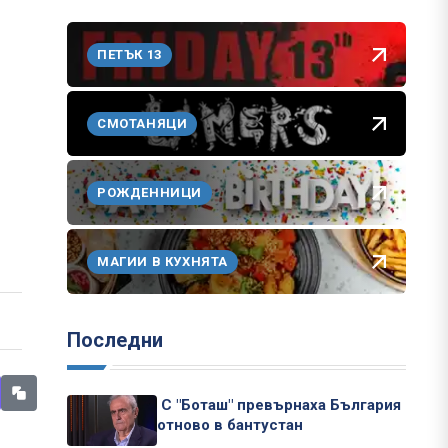
ПЕТЪК 13
СМОТАНЯЦИ
РОЖДЕННИЦИ
МАГИИ В КУХНЯТА
Последни
С "Боташ" превърнаха България
отново в бантустан