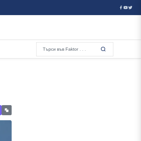
Криминален психолог за убийството в Пловдив: Действали са като гл