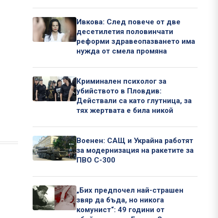
Ивкова: След повече от две
десетилетия половинчати
реформи здравеопазването има
нужда от смела промяна
Криминален психолог за
убийството в Пловдив:
Действали са като глутница, за
тях жертвата е била никой
Военен: САЩ и Украйна работят
за модернизация на ракетите за
ПВО С-300
„Бих предпочел най-страшен
звяр да бъда, но никога
комунист“: 49 години от