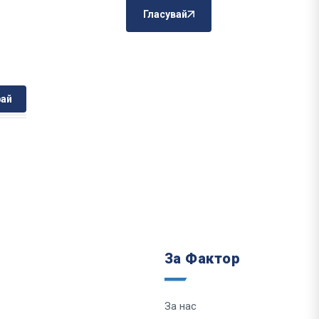
Гласувай
ай
За Фактор
За нас