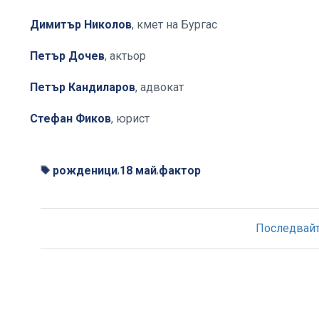
Димитър Николов
, кмет на Бургас
Петър Дочев
, актьор
Петър Кандиларов
, адвокат
Стефан Фиков
, юрист
рожденици
18 май
фактор
,
,
Последвайте