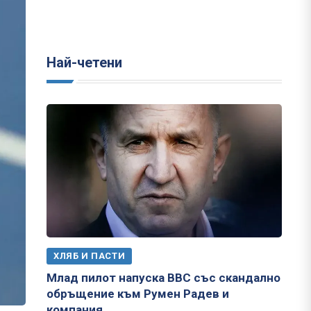
Най-четени
ХЛЯБ И ПАСТИ
Млад пилот напуска ВВС със скандално
обръщение към Румен Радев и
компания