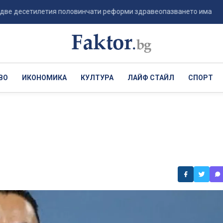
есетилетия половинчати реформи здравеопазването има ...
ВО
ИКОНОМИКА
КУЛТУРА
ЛАЙФ СТАЙЛ
СПОРТ