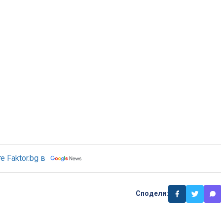
 Faktor.bg в
Сподели: