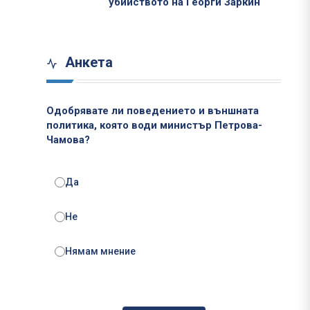
убийството на Георги Заркин
Анкета
Одобрявате ли поведението и външната
политика, която води министър Петрова-
Чамова?
Да
Не
Нямам мнение