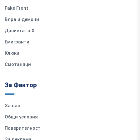
Fake Front
Вяра и демони
Досиетата Х
Емигранти
Клюки
Смотаняци
За Фактор
За нас
Общи условия
Поверителност
За реклама