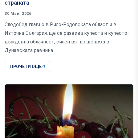
страната
30 Май, 2026
Следобед главно в Рило-Родопската област и в
Източна България, ще се развива купеста и купесто-
дъждовна облачност, силен вятър ще духа в
Дунавската равнина
ПРОЧЕТИ ОЩЕ