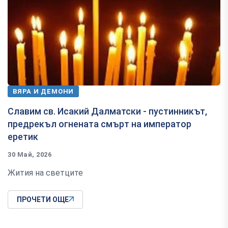
ВЯРА И ДЕМОНИ
Славим св. Исакий Далматски - пустинникът,
предрекъл огнената смърт на император
еретик
30 Май, 2026
Жития на светците
ПРОЧЕТИ ОЩЕ