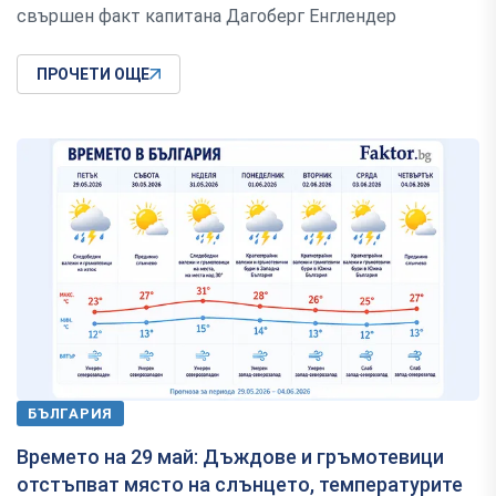
свършен факт капитана Дагоберг Енглендер
ПРОЧЕТИ ОЩЕ
БЪЛГАРИЯ
Времето на 29 май: Дъждове и гръмотевици
отстъпват място на слънцето, температурите