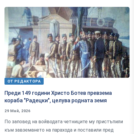
ОТ РЕДАКТОРА
Преди 149 години Христо Ботев превзема
кораба "Радецки", целува родната земя
29 Май, 2026
По заповед на войводата четниците му пристъпили
към завземането на парахода и поставили пред