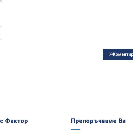
6
Коментир
 с Фактор
Препоръчваме Ви