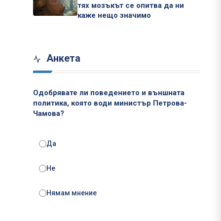
тях мозъкът се опитва да ни
каже нещо значимо
Анкета
Одобрявате ли поведението и външната
политика, която води министър Петрова-
Чамова?
Да
Не
Нямам мнение