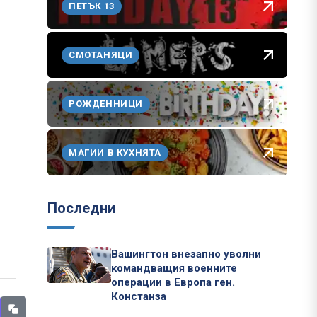
ПЕТЪК 13
СМОТАНЯЦИ
РОЖДЕННИЦИ
МАГИИ В КУХНЯТА
Последни
Вашингтон внезапно уволни
командващия военните
операции в Европа ген.
Констанза