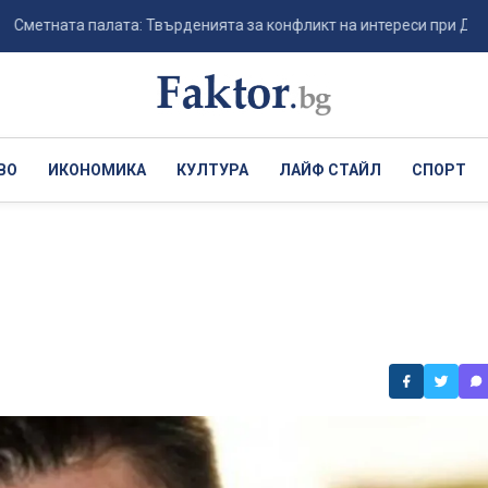
ата палата: Твърденията за конфликт на интереси при Димитър Гла
ВО
ИКОНОМИКА
КУЛТУРА
ЛАЙФ СТАЙЛ
СПОРТ