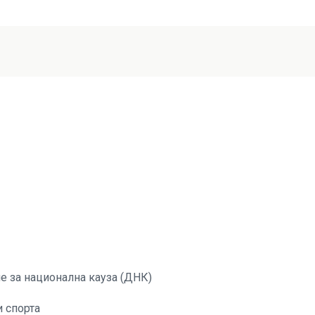
е за национална кауза (ДНК)
и спорта