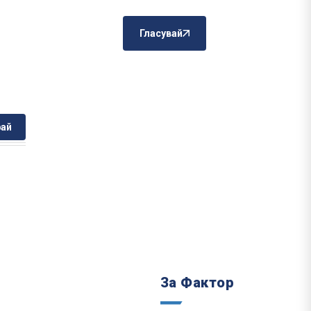
Гласувай
ай
За Фактор