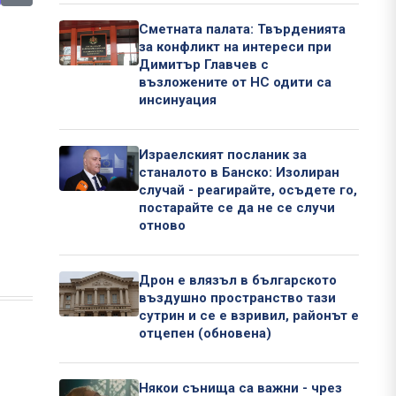
Сметната палата: Твърденията
за конфликт на интереси при
Димитър Главчев с
възложените от НС одити са
инсинуация
Израелският посланик за
станалото в Банско: Изолиран
случай - реагирайте, осъдете го,
постарайте се да не се случи
отново
Дрон е влязъл в българското
въздушно пространство тази
сутрин и се е взривил, районът е
отцепен (обновена)
Някои сънища са важни - чрез