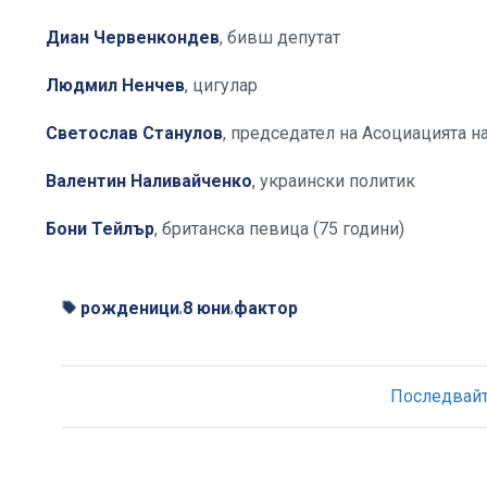
Диан Червенкондев
, бивш депутат
Людмил Ненчев
, цигулар
Светослав Станулов
, председател на Асоциацията 
Валентин Наливайченко
, украински политик
Бони Тейлър
, британска певица (75 години)
рожденици
8 юни
фактор
,
,
Последвайте