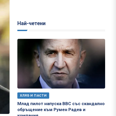
Най-четени
ХЛЯБ И ПАСТИ
Млад пилот напуска ВВС със скандално
обръщение към Румен Радев и
компания