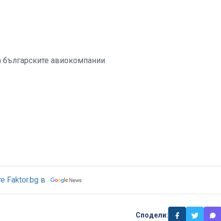
на българските авиокомпании
 Faktor.bg в
Сподели: