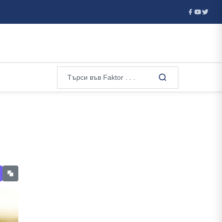
вчев с възло...
Израелският посланик за станалото в Банск