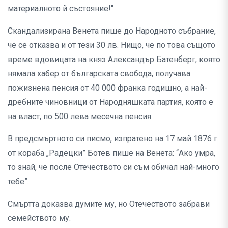
материалното й състояние!"
Скандализирана Венета пише до Народното събрание,
че се отказва и от тези 30 лв. Нищо, че по това същото
време вдовицата на княз Александър Батенберг, която
нямала хабер от българската свобода, получава
пожизнена пенсия от 40 000 франка годишно, а най-
дребните чиновници от Народняшката партия, която е
на власт, по 500 лева месечна пенсия.
В предсмъртното си писмо, изпратено на 17 май 1876 г.
от кораба „Радецки” Ботев пише на Венета: “Ако умра,
то знай, че после Отечеството си съм обичал най-много
тебе”.
Смъртта доказва думите му, но Отечеството забрави
семейството му.