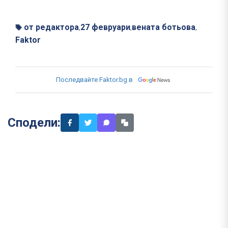
от редактора
27 февруари
вената ботьова
,
,
,
Faktor
Последвайте Faktor.bg в
Сподели: