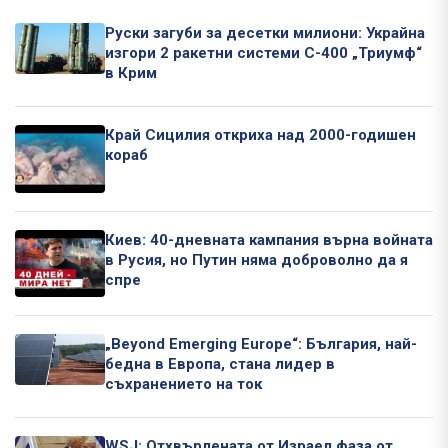
Руски загуби за десетки милиони: Украйна
изгори 2 ракетни системи С-400 „Триумф“
в Крим
Край Сицилия откриха над 2000-годишен
кораб
Киев: 40-дневната кампания върна войната
в Русия, но Путин няма доброволно да я
спре
„Beyond Emerging Europe“: България, най-
бедна в Европа, стана лидер в
съхранението на ток
WSJ: Отхвърлената от Израел фаза от