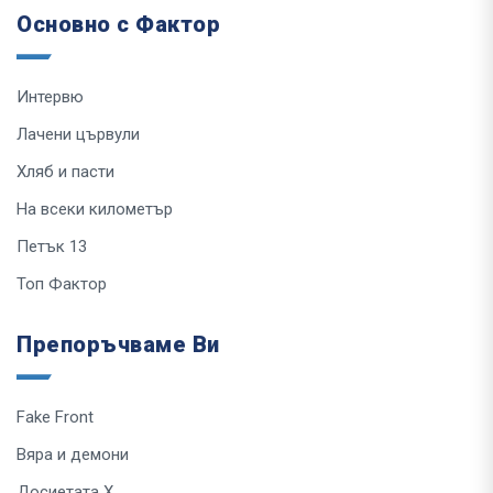
Основно с Фактор
Интервю
Лачени цървули
Хляб и пасти
На всеки километър
Петък 13
Топ Фактор
Препоръчваме Ви
Fake Front
Вяра и демони
Досиетата Х