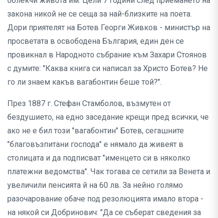
облекчи живота им. Цели 7 години след приемането на
закона никой не се сеща за най-близките на поета.
Дори приятелят на Ботев Георги Живков - министър на
просветата в освободена България, един ден се
провикнал в Народното събрание към Захари Стоянов
с думите: "Каква книга си написал за Христо Ботев? Не
го ли знаем какъв вагабонтин беше той?".
През 1887 г. Стефан Стамболов, възмутен от
бездушието, на едно заседание крещи пред всички, че
ако не е бил този "вагабонтин" Ботев, сегашните
"благовъзпитани господа" е нямало да живеят в
столицата и да подписват "именцето си в няколко
платежни ведомства". Чак тогава се сетили за Венета и
увеличили пенсията й на 60 лв. За нейно голямо
разочарование обаче под резолюцията имало втора -
на някой си Добринович: "Да се съберат сведения за