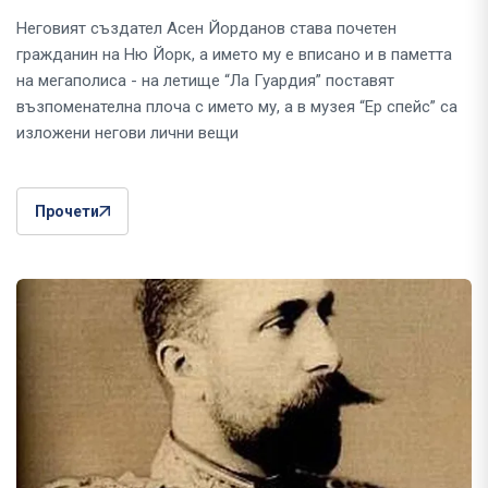
Неговият създател Асен Йорданов става почетен
гражданин на Ню Йорк, а името му е вписано и в паметта
на мегаполиса - на летище “Ла Гуардия” поставят
възпоменателна плоча с името му, а в музея “Ер спейс” са
изложени негови лични вещи
Прочети