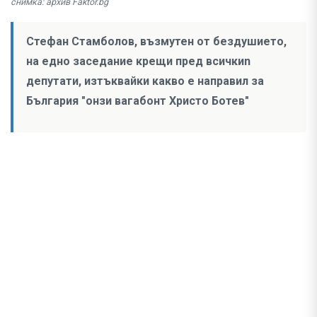
снимка: архив Faktor.bg
Стефан Стамболов, възмутен от бездушието,
на едно заседание крещи пред всичкиn
депутати, изтъквайки какво е направил за
България "онзи вагабонт Христо Ботев"