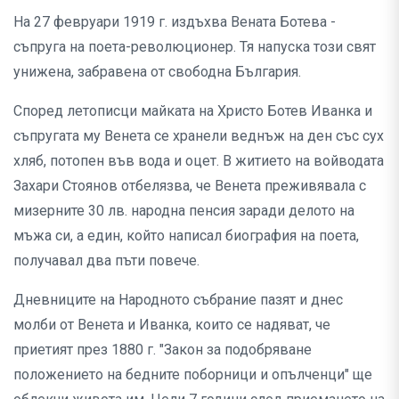
На 27 февруари 1919 г. издъхва Вената Ботева -
съпруга на поета-революционер. Тя напуска този свят
унижена, забравена от свободна България.
Според летописци майката на Христо Ботев Иванка и
съпругата му Венета се хранели веднъж на ден със сух
хляб, потопен във вода и оцет. В житието на войводата
Захари Стоянов отбелязва, че Венета преживявала с
мизерните 30 лв. народна пенсия заради делото на
мъжа си, а един, който написал биография на поета,
получавал два пъти повече.
Дневниците на Народното събрание пазят и днес
молби от Венета и Иванка, които се надяват, че
приетият през 1880 г. "Закон за подобряване
положението на бедните поборници и опълченци" ще