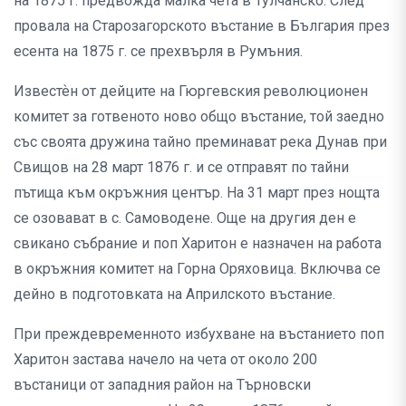
на 1875 г. предвожда малка чета в Тулчанско. След
провала на Старозагорското въстание в България през
есента на 1875 г. се прехвърля в Румъния.
Известѐн от дейците на Гюргевския революционен
комитет за готвеното ново общо въстание, той заедно
със своята дружина тайно преминават река Дунав при
Свищов на 28 март 1876 г. и се отправят по тайни
пътища към окръжния център. На 31 март през нощта
се озовават в с. Самоводене. Още на другия ден е
свикано събрание и поп Харитон е назначен на работа
в окръжния комитет на Горна Оряховица. Включва се
дейно в подготовката на Априлското въстание.
При преждевременното избухване на въстанието поп
Харитон застава начело на чета от около 200
въстаници от западния район на Търновски