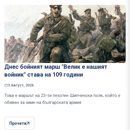
Днес бойният марш "Велик е нашият
войник" става на 109 години
3 Август, 2026
Това е маршът на 23-ти пехотен Шипченски полк, който е
обявен за химн на българската армия
Прочети