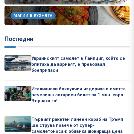
МАГИИ В КУХНЯТА
Последни
Украинският самолет в Лайпциг, който се
опитаха да взривят, е превозвал
боеприпаси
Италиански боклукчии издириха в сметта
печеливш лотариен билет за 1 млн. евро.
Върнаха го!
Първият ракетен линеен кораб на Тръмп
ще струва повече от супер-
самолетоносач: обявиха шокираща цена