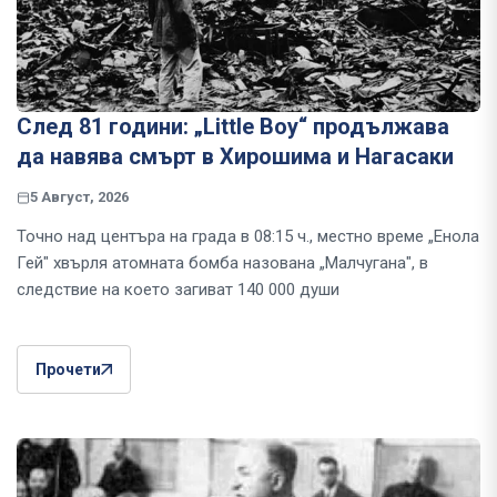
След 81 години: „Little Boy“ продължава
да навява смърт в Хирошима и Нагасаки
5 Август, 2026
Точно над центъра на града в 08:15 ч., местно време „Енола
Гей" хвърля атомната бомба назована „Малчугана", в
следствие на което загиват 140 000 души
Прочети