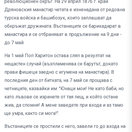
революционен окръг. На 29 април 1876 г. край
Дряновския манастир четата е изненадана от редовна
турска войска и башибозук, които заплашват да
обкръжат дружината. Въстаниците се барикадират в
манастира и се отбраняват в продължение на 9 дни -
до 7 май.
На 1 май Поп Харитон остава сляп в резултат на
нещастен случай (възпламенява се барутът, докато
прави фишеци заедно с игумена на манастира). В
последния ден от битката, на 7 май се прощава с
четниците, казвайки им: "Юнаци мои! Не като баби, но
като лъвове се изринете от тая пещ, и който остане
жив, да спомня! А мене заведете при входа и аз тамо
ще умра, както си мога!".
Въстаниците се простили с него, завели го до входа на