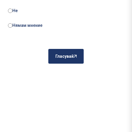
Не
Нямам мнение
Гласувай