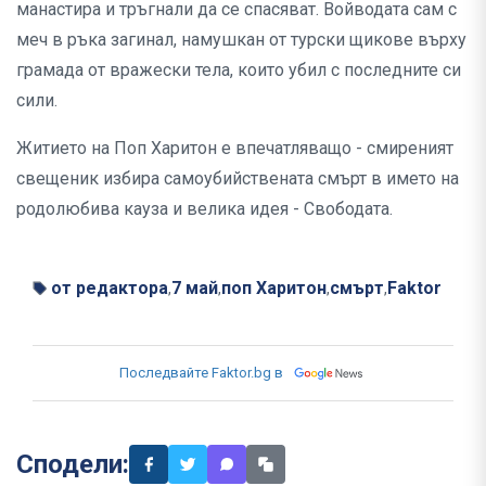
манастира и тръгнали да се спасяват. Войводата сам с
меч в ръка загинал, намушкан от турски щикове върху
грамада от вражески тела, които убил с последните си
сили.
Житието на Поп Харитон е впечатляващо - смиреният
свещеник избира самоубийствената смърт в името на
родолюбива кауза и велика идея - Свободата.
от редактора
7 май
поп Харитон
смърт
Faktor
,
,
,
,
Последвайте Faktor.bg в
Сподели: