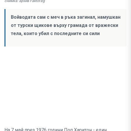
снимка: архив Faktor.bg
Войводата сам с меч в ръка загинал, намушкан
от турски щикове върху грамада от вражески
тела, които убил с последните си сили
На 7 май през 1976 години Поп Харитон - един