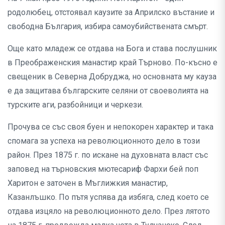
родолюбец, отстоявал каузите за Априлско въстание и
свободна България, избира самоубийствената смърт.
Още като младеж се отдава на Бога и става послушник
в Преображенския манастир край Търново. По-късно е
свещеник в Северна Добруджа, но основната му кауза
е да защитава българските селяни от своеволията на
турските аги, разбойници и черкези.
Прочува се със своя буен и непокорен характер и така
спомага за успеха на революционното дело в този
район. През 1875 г. по искане на духовната власт със
заповед на търновския мютесариф Фархи бей поп
Харитон е заточен в Мъглижкия манастир,
Казанлъшко. По пътя успява да избяга, след което се
отдава изцяло на революционното дело. През лятото