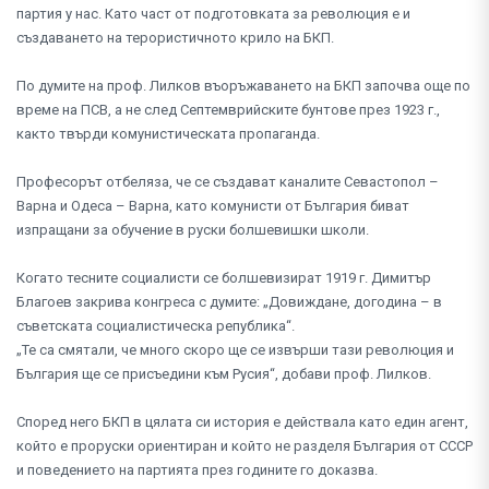
партия у нас. Като част от подготовката за революция е и
създаването на терористичното крило на БКП.
По думите на проф. Лилков въоръжаването на БКП започва още по
време на ПСВ, а не след Септемврийските бунтове през 1923 г.,
както твърди комунистическата пропаганда.
Професорът отбеляза, че се създават каналите Севастопол –
Варна и Одеса – Варна, като комунисти от България биват
изпращани за обучение в руски болшевишки школи.
Когато тесните социалисти се болшевизират 1919 г. Димитър
Благоев закрива конгреса с думите: „Довиждане, догодина – в
съветската социалистическа република“.
„Те са смятали, че много скоро ще се извърши тази революция и
България ще се присъедини към Русия“, добави проф. Лилков.
Според него БКП в цялата си история е действала като един агент,
който е проруски ориентиран и който не разделя България от СССР
и поведението на партията през годините го доказва.