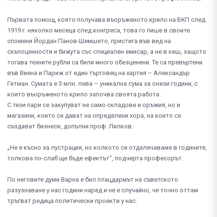
Първата помощ, която получава въоръженото крило на БКП след
1919 г. няколко месеца след конгреса, това го пише в своите
спомени Йордан Панов-Шемшето, пристига във вид на
скъпоценности и бижута със специален емисар, а не в кеш, защото
тогава техните рубли са били много обезценени. Те са превъртени
във Виена и Париж от един търговец на хартия – Александър
Гетман. Сумата е 3 млн. лева – уникална сума за онези години, с
които въоръженото крило започва своята работа.
С тези пари се закупуват не само складове и оръжия, но и
магазини, които се дават на определени хора, на които се
създават бизнеси, допълни проф. Лилков.
„Не е късно за лустрация, но колкото се отдалечаваме в годините,
толкова по-слаб ще бъде ефектът“, подчерта професорът.
По неговите думи Варна е бил плацдармът на съветското
разузнаване у нас години наред и не е случайно, че точно оттам
тръгват редица политически проекти у нас.