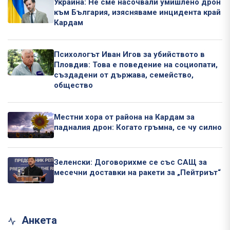
Украйна: Не сме насочвали умишлено дрон
към България, изясняваме инцидента край
Кардам
Психологът Иван Игов за убийството в
Пловдив: Това е поведение на социопати,
създадени от държава, семейство,
общество
Местни хора от района на Кардам за
падналия дрон: Когато гръмна, се чу силно
Зеленски: Договорихме се със САЩ за
месечни доставки на ракети за „Пейтриът“
Анкета