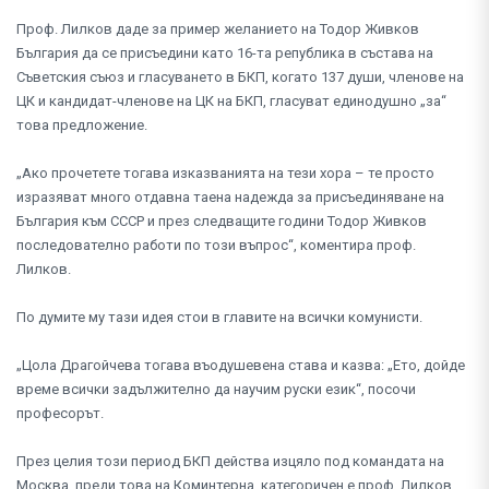
Проф. Лилков даде за пример желанието на Тодор Живков
България да се присъедини като 16-та република в състава на
Съветския съюз и гласуването в БКП, когато 137 души, членове на
ЦК и кандидат-членове на ЦК на БКП, гласуват единодушно „за“
това предложение.
„Ако прочетете тогава изказванията на тези хора – те просто
изразяват много отдавна таена надежда за присъединяване на
България към СССР и през следващите години Тодор Живков
последователно работи по този въпрос“, коментира проф.
Лилков.
По думите му тази идея стои в главите на всички комунисти.
„Цола Драгойчева тогава въодушевена става и казва: „Ето, дойде
време всички задължително да научим руски език“, посочи
професорът.
През целия този период БКП действа изцяло под командата на
Москва, преди това на Коминтерна, категоричен е проф. Лилков.