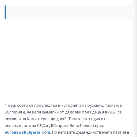
"Това, което се проследява в историята на руския шпионаж в
България е, че цели фамилии от дядовци през деца и внуци, са
служили на Коминтерна до днес". Това каза в един от
основателите на СДС и ДСБ проф. Вили Лилков пред
euronewsbulgaria.com
. По неговите думи единствената партия в