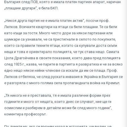
България след ПСВ, която е имала платен партиен апарат, наричан
„плащани другари“, е била БКП.
„Никоя друга партия не е имала платен актив“, посочи проф.
Лилков. Всичките квартири на ятаци са били плащани. Те са били
като къщи за гости. Много често дори за някои партизани или
шумкари са узнавали, че са пристигнали в селото по покупките,
които са правили техните ятаци, когато са купували доста скъпи
неща и това е ориентирало полицията, че тук става нещо. Самата
Цола Драгойчева в своите показания, които дава пред полицията
след 1925 г., казва, че парите в партията я развратиха и че за всяко
едно нещо някои нейни членове са искали да им се плаща. Проф.
Лилков отбеляза, че след руската инвазия в Украйна в България се
е разгоряла с много голяма сила пропагандната война на Кремъл.
„Тя никога не е преставала, тя е имала различни форми през
годините и много от нещата, които днес се случват, ние ще ги
осмислим и разберем в детайли може би след много години“,
коментира професорът.
По думите му, ако се върнем назад в историята, ще видим, че