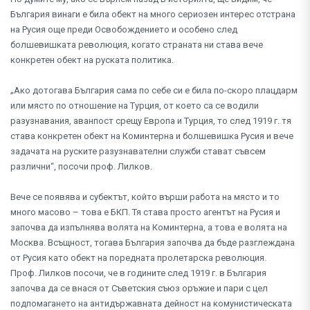
България винаги е била обект на много сериозен интерес отстрана
на Русия още преди Освобождението и особено след
болшевишката революция, когато страната ни става вече
конкретен обект на руската политика.
„Ако дотогава България сама по себе си е била по-скоро плацдарм
или място по отношение на Турция, от което са се водили
разузнавания, аванпост срещу Европа и Турция, то след 1919 г. тя
става конкретен обект на Коминтерна и болшевишка Русия и вече
задачата на руските разузнавателни служби стават съвсем
различни“, посочи проф. Лилков.
Вече се появява и субектът, който върши работа на място и то
много масово – това е БКП. Тя става просто агентът на Русия и
започва да изпълнява волята на Коминтерна, а това е волята на
Москва. Всъщност, тогава България започва да бъде разглеждана
от Русия като обект на поредната пролетарска революция.
Проф. Лилков посочи, че в годините след 1919 г. в България
започва да се внася от Съветския съюз оръжие и пари с цел
подпомагането на антидържавната дейност на комунистическата