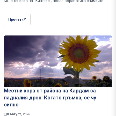
МС с тениска на "Кинтекс", после обработиха снимките
Прочети
Местни хора от района на Кардам за
падналия дрон: Когато гръмна, се чу
силно
8 Август, 2026