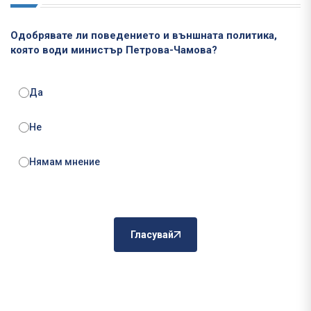
Одобрявате ли поведението и външната политика,
която води министър Петрова-Чамова?
Да
Не
Нямам мнение
Гласувай