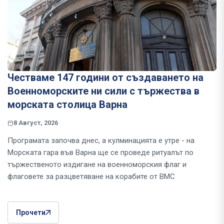
Честваме 147 години от създаването на
Военноморските ни сили с тържества в
морската столица Варна
8 Август, 2026
Програмата започва днес, а кулминацията е утре - на
Морската гара във Варна ще се проведе ритуалът по
тържественото издигане на военноморския флаг и
флаговете за разцветяване на корабите от ВМС
Прочети