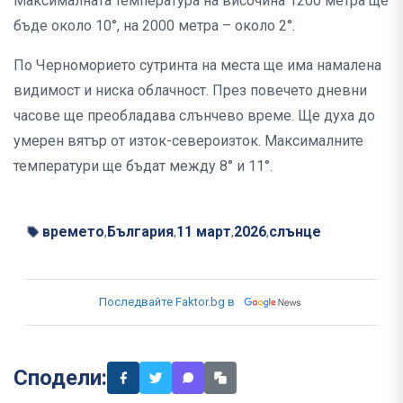
Максималната температура на височина 1200 метра ще
бъде около 10°, на 2000 метра – около 2°.
По Черноморието сутринта на места ще има намалена
видимост и ниска облачност. През повечето дневни
часове ще преобладава слънчево време. Ще духа до
умерен вятър от изток-североизток. Максималните
температури ще бъдат между 8° и 11°.
времето
България
11 март
2026
слънце
,
,
,
,
Последвайте Faktor.bg в
Сподели: