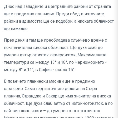
Днес над западните и централните райони от страната
ще е предимно слънчево. Преди обед в източните
райони видимостта ще се подобри, а ниската облачност
ще намалее.
През деня и там ще преобладава слънчево време с
по-значителна висока облачност. Ще духа слаб до
умерен вятър от изток-североизток. Максималните
температури са между 13° и 18°, по Черноморието -
между 8° и 11°, в София - около 15°.
В повечето планински масиви ще е предимно
слънчево. Само над източните дялове на Стара
планина, Странджа и Сакар ще има значителна висока
облачност. Ще духа слаб вятър от изток-югоизток, а по
най-високите части – до умерен от юг-югоизток.