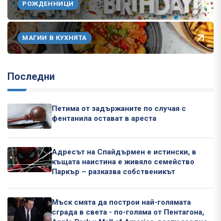
РОЖДЕННИЦИ
МАГИИ В КУХНЯТА
Последни
Петима от задържаните по случая с
фентанила остават в ареста
Адресът на Спайдърмен е истински, в
къщата наистина е живяло семейство
Паркър – разказва собственикът
Мъск смята да построи най-голямата
сграда в света - по-голяма от Пентагона,