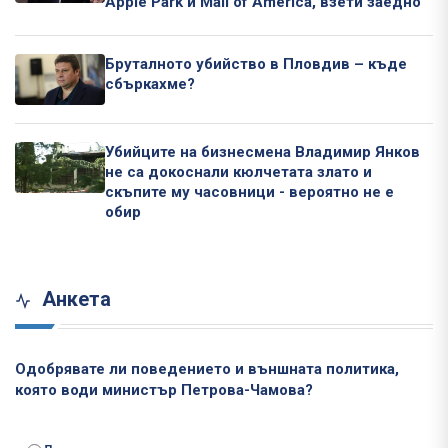
Apple Park и Mall of America, взети заедно
Бруталното убийство в Пловдив – къде
сбъркахме?
Убийците на бизнесмена Владимир Янков
не са докоснали кюлчетата злато и
скъпите му часовници - вероятно не е
обир
Анкета
Одобрявате ли поведението и външната политика,
която води министър Петрова-Чамова?