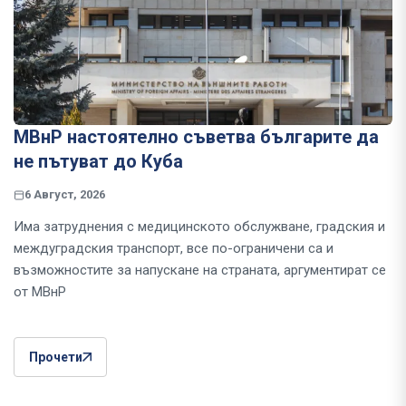
МВнР настоятелно съветва българите да
не пътуват до Куба
6 Август, 2026
Има затруднения с медицинското обслужване, градския и
междуградския транспорт, все по-ограничени са и
възможностите за напускане на страната, аргументират се
от МВнР
Прочети