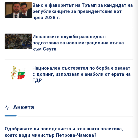
Ванс е фаворитът на Тръмп за кандидат на
републиканците за президентския вот
през 2028 г.
Испанските служби разследват
подготовка за нова миграционна вълна
към Сеута
Национален състезател по борба е хванат
с допинг, използвал е анаболи от ерата на
ГДР
Анкета
Одобрявате ли поведението и външната политика,
която води министър Петрова-Чамова?