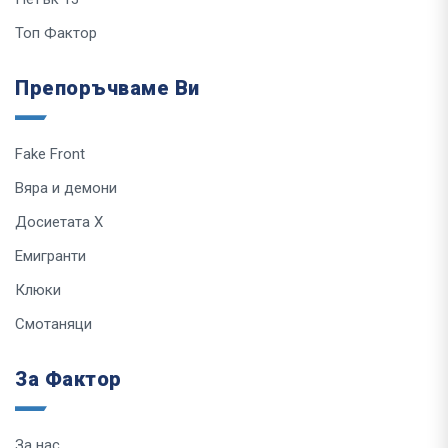
Топ Фактор
Препоръчваме Ви
Fake Front
Вяра и демони
Досиетата Х
Емигранти
Клюки
Смотаняци
За Фактор
За нас