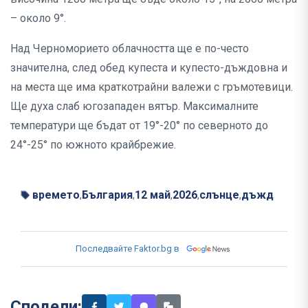
– около 9°.
Над Черноморието облачността ще е по-често
значителна, след обед купеста и купесто-дъждовна и
на места ще има краткотрайни валежи с гръмотевици.
Ще духа слаб югозападен вятър. Максималните
температури ще бъдат от 19°-20° по северното до
24°-25° по южното крайбрежие.
времето
България
12 май
2026
слънце
дъжд
,
,
,
,
,
Последвайте Faktor.bg в
Сподели: