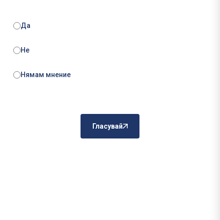
Да
Не
Нямам мнение
Гласувай