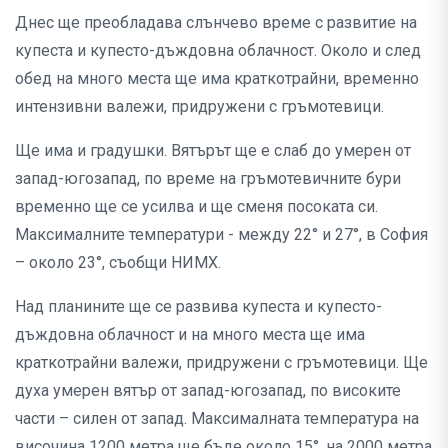
Днес ще преобладава слънчево време с развитие на
купеста и купесто-дъждовна облачност. Около и след
обед на много места ще има краткотрайни, временно
интензивни валежи, придружени с гръмотевици.
Ще има и градушки. Вятърът ще е слаб до умерен от
запад-югозапад, по време на гръмотевичните бури
временно ще се усилва и ще сменя посоката си.
Максималните температури - между 22° и 27°, в София
– около 23°, съобщи НИМХ.
Над планините ще се развива купеста и купесто-
дъждовна облачност и на много места ще има
краткотрайни валежи, придружени с гръмотевици. Ще
духа умерен вятър от запад-югозапад, по високите
части – силен от запад. Максималната температура на
височина 1200 метра ще бъде около 15°, на 2000 метра