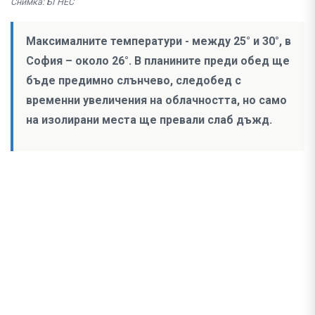
Снимка: БГНЕС
Максималните температури - между 25° и 30°, в
София – около 26°. В планините преди обед ще
бъде предимно слънчево, следобед с
временни увеличения на облачността, но само
на изолирани места ще превали слаб дъжд.