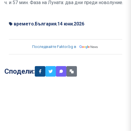
ч. и 57 мин. Фаза на Луната: два дни преди новолуние.
времето
България
14 юни
2026
,
,
,
Последвайте Faktor.bg в
Сподели: