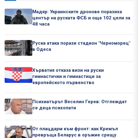
Мадяр: Украинските дронове поразиха
център на руската ФСБ и още 102 цели за
48 часа
Руска атака порази стадион "Черноморец"
в Одеса
Хърватия отказа визи на руски
гимнастички и гимнастици за
европейското първенство
Психиатърът Веселин Герев: Отглеждат
се деца психопати
От плацдарм към фронт: как Кремъл
превръща Беларус в оръжие срещу