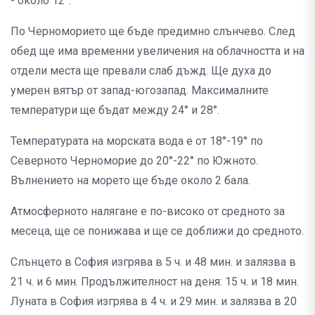
- около 12°.
По Черноморието ще бъде предимно слънчево. След
обед ще има временни увеличения на облачността и на
отдели места ще превали слаб дъжд. Ще духа до
умерен вятър от запад-югозапад. Максималните
температури ще бъдат между 24° и 28°.
Температурата на морската вода е от 18°-19° по
Северното Черноморие до 20°-22° по Южното.
Вълнението на морето ще бъде около 2 бала.
Атмосферното налягане е по-високо от средното за
месеца, ще се понижава и ще се доближи до средното.
Слънцето в София изгрява в 5 ч. и 48 мин. и залязва в
21 ч. и 6 мин. Продължителност на деня: 15 ч. и 18 мин.
Луната в София изгрява в 4 ч. и 29 мин. и залязва в 20