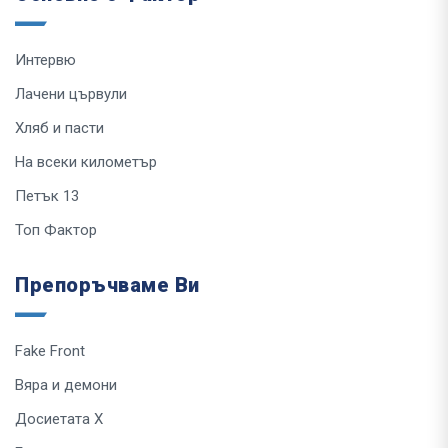
Интервю
Лачени цървули
Хляб и пасти
На всеки километър
Петък 13
Топ Фактор
Препоръчваме Ви
Fake Front
Вяра и демони
Досиетата Х