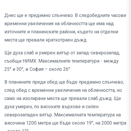
Днес ще е предимно слънчево. В следобедните часове
временни увеличения на облачността ще има над
източните и планинските райони, където на отделни
места ще превали краткотраен дъжд.
Ще духа слаб и умерен вятър от запад-северозапад,
съобщи НИМХ. Максималните температури - между
25° и 30°, в София – около 26°.
В планините преди обед ще бъде предимно слънчево,
след обед с временни увеличения на облачността, но
само на изолирани места ще превали слаб дъжд. Ще
духа умерен, по високите върхове и силен
северозападен вятър. Максималната температура на
височина 1200 метра ще бъде около 19°, на 2000 метра