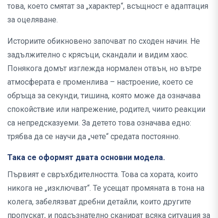
това, което смятат за „характер“, всъщност е адаптация
за оцеляване.
Историите обикновено започват по сходен начин. Не
задължително с крясъци, скандали и видим хаос.
Понякога домът изглежда нормален отвън, но вътре
атмосферата е променлива – настроение, което се
обръща за секунди, тишина, която може да означава
спокойствие или напрежение, родител, чиито реакции
са непредсказуеми. За детето това означава едно:
трябва да се научи да „чете“ средата постоянно.
Така се оформят двата основни модела.
Първият е свръхбдителността. Това са хората, които
никога не „изключват“. Те усещат промяната в тона на
колега, забелязват дребни детайли, които другите
пропускат, и подсъзнателно сканират всяка ситуация за