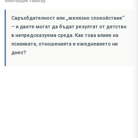
Илюстрация: Faktor.bg
Свръхбдителност или „желязно спокойствие“
– и двете могат да бъдат резултат от детство
в непредсказуема среда. Как това влияе на
психиката, отношенията и ежедневието ни
днес?