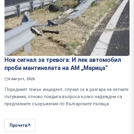
Нов сигнал за тревога: И лек автомобил
проби мантинелата на АМ „Марица“
6 Август, 2026
Поредният тежък инцидент, случил се в разгара на летните
пътувания, отново повдига въпроса колко надеждни са
предпазните съоръжения по българските пътища
Прочети