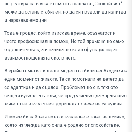
не реагира на всяка възможна заплаха. „Спокойният“
може да остане стабилен, но да си позволи да изпитва
и изразява емоции.
Това е процес, който изисква време, осъзнатост и
често професионална помощ. Но той променя не само
отделния човек, а и начина, по който функционират
взаимоотношенията около него.
В крайна сметка, и двата модела са били необходими в
един момент от живота. Те са помогнали на детето да
се адаптира и да оцелее. Проблемът не е в тяхното
съществуване, а в това, че продължават да управляват
живота на възрастния, дори когато вече не са нужни.
И може би най-важното осъзнаване е това: не всичко,
което изглежда като сила, е родено от спокойствие.