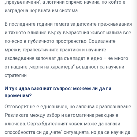
„преувеличени“, а логични спрямо начина, по който е
изградена нервната им система.
В последните години темата за детските преживявания
и тяхното влияние върху възрастния живот излиза все
по-ясно в публичното пространство. Социалните
мрежи, терапевтичните практики и научните
изследвания започват да съвпадат в едно – че много
от нашите „черти на характера“ всъщност са научени
стратегии.
И тук идва важният въпрос: можем ли да ги
променим?
Отговорът не е еднозначен, но започва с разпознаване.
Разликата между избор и автоматична реакция е
ключова. Свръхбдителният човек може да запази
способността си да „чете“ ситуацията, но да се научи да