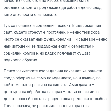
качества често стои не избор, а механизъм за
оцеляване, който продължава да работи дълго след
като опасността е изчезнала.
Тук се появява и социалният аспект. В съвременния
свят, където стресът е постоянен, именно тези хора
често се оказват най-функционални – и същевременно
най-изтощени. Те поддържат екипи, семейства и
социални кръгове, но рядко получават същата
подкрепа обратно.
Психологическите изследвания показват, че ранната
среда оформя не само поведението, но и начина, по
който мозъкът реагира на заплаха. Амигдалата –
центърът за обработка на страх – става по-активна,
докато способността за рационална преценка отслабва.
Това означава, че реакциите на тези хора не са