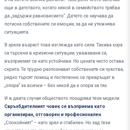
още в детството, когато някой в семейството трябва
да „задържи равновесието“. Детето се научава да
потиска собствените си емоции, за да не утежнява
ситуацията.
В зряла възраст това изглежда като сила. Такива хора
са търсени в кризисни ситуации, уважавани са,
възприемат се като устойчиви. Но цената често остава
скрита. Те трудно разпознават собствените си чувства,
рядко търсят помощ и постепенно се превръщат в
„опора“ за всички – без някой да е опора за тях.
И в двата случая обществото поощрява тези модели.
Свръхбдителният човек се възприема като
организиран, отговорен и професионален
.
„Спокойният“ – като зрял и стабилен. Но зад тези