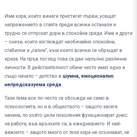
Има хора, които винаги пристигат първи, усещат
напрежението в стаята преди всички останали и
трудно се отпускат дори в спокойна среда. Има и други
– онези, които изглеждат необичайно спокойни,
стабилни и „силни“, към които всички се обръщат в
криза. На пръв поглед това са две напълно различни
личности. В действителност обаче често имат едно и
също начало – детство в
шумна, емоционално
непредсказуема среда
.
Тази тема все по-често се обсъжда не само в
психологията, но и в обществото – защото засяга
начина, по който цели поколения функционират днес:
на работа, във връзките си, в ежедневието. И най-
важното – защото много от тези хора не осъзнават, че