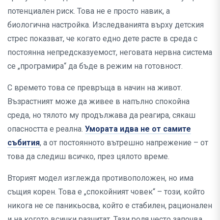
потенциален риск. Това не е просто навик, а
биологична настройка. Изследванията върху детския
стрес показват, че когато едно дете расте в среда с
постоянна непредсказуемост, неговата нервна система
се „програмира“ да бъде в режим на готовност.
С времето това се превръща в начин на живот.
Възрастният може да живее в напълно спокойна
среда, но тялото му продължава да реагира, сякаш
опасността е реална.
Умората идва не от самите
събития
, а от постоянното вътрешно напрежение – от
това да следиш всичко, през цялото време.
Вторият модел изглежда противоположен, но има
същия корен. Това е „спокойният човек“ – този, който
никога не се паникьосва, който е стабилен, рационален
и на когото всички разчитат. Тази роля често започва