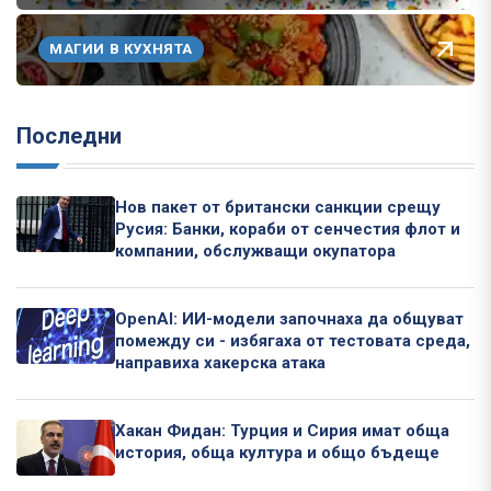
МАГИИ В КУХНЯТА
Последни
Нов пакет от британски санкции срещу
Русия: Банки, кораби от сенчестия флот и
компании, обслужващи окупатора
OpenAI: ИИ-модели започнаха да общуват
помежду си - избягаха от тестовата среда,
направиха хакерска атака
Хакан Фидан: Турция и Сирия имат обща
история, обща култура и общо бъдеще