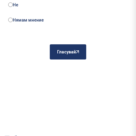
Не
Нямам мнение
Гласувай