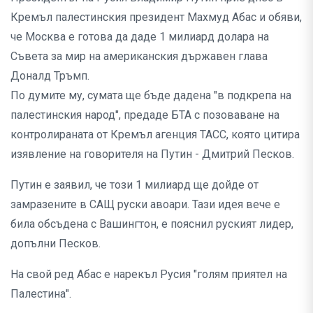
Кремъл палестинския президент Махмуд Абас и обяви,
че Москва е готова да даде 1 милиард долара на
Съвета за мир на американския държавен глава
Доналд Тръмп.
По думите му, сумата ще бъде дадена "в подкрепа на
палестинския народ", предаде БТА с позоваване на
контролираната от Кремъл агенция ТАСС, която цитира
изявление на говорителя на Путин - Дмитрий Песков.
Путин е заявил, че този 1 милиард ще дойде от
замразените в САЩ руски авоари. Тази идея вече е
била обсъдена с Вашингтон, е пояснил руският лидер,
допълни Песков.
На свой ред Абас е нарекъл Русия "голям приятел на
Палестина".