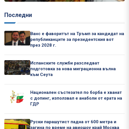
Последни
Ванс е фаворитът на Тръмп за кандидат на
републиканците за президентския вот
през 2028 г.
Испанските служби разследват
подготовка за нова миграционна вълна
към Сеута
Национален състезател по борба е хванат
с допинг, използвал е анаболи от ерата на
ГДР
Руски парашутист падна от 600 метра и
загина по време на авиошоу край Москва