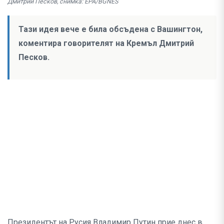
Дмитрий Песков, снимка: EPA/BGNES
Тази идея вече е била обсъдена с Вашингтон,
коментира говорителят на Кремъл Дмитрий
Песков.
Президентът на Русия Владимир Путин прие днес в