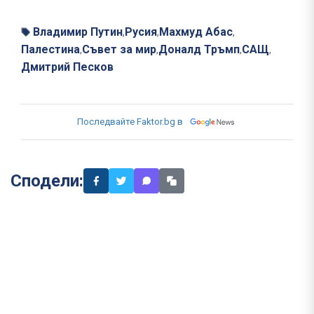
Владимир Путин
Русия
Махмуд Абас
,
,
,
Палестина
Съвет за мир
Доналд Тръмп
САЩ
,
,
,
,
Дмитрий Песков
Последвайте Faktor.bg в
Сподели: