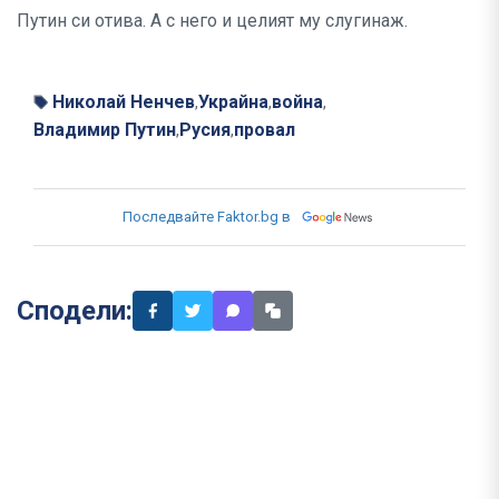
Путин си отива. А с него и целият му слугинаж.
Николай Ненчев
Украйна
война
,
,
,
Владимир Путин
Русия
провал
,
,
Последвайте Faktor.bg в
Сподели: