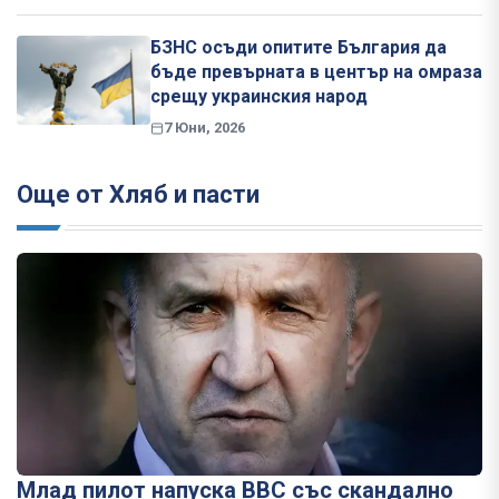
БЗНС осъди опитите България да
бъде превърната в център на омраза
срещу украинския народ
7 Юни, 2026
Още от Хляб и пасти
Млад пилот напуска ВВС със скандално