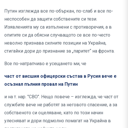
Путин изглежда все по-объркан, по-слаб и все по-
неспособен да защити собствените си тези.
Изявленията му са изпълнени с противоречия, а в
опитите си да обясни случващото се все по-често
неволно признава силните позиции на Украйна,
стигайки дори до признание за „паритет“ на фронта.
Все по-натрапчиво е усещането ми, че
част от висшия офицерски състав в Русия вече е
осъзнал пълния провал на Путин
и на т. нар. "СВО". Нещо повече – изглежда, че част от
службите вече не работят за неговото спасение, а за
собственото си оцеляване, като по този начин
улесняват и дори подмолно помагат на Украйна в