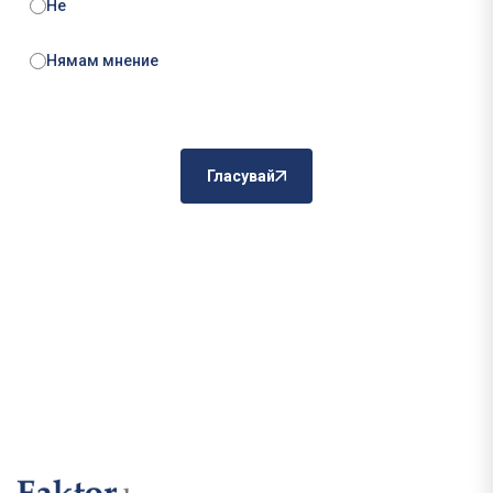
Не
Нямам мнение
Гласувай