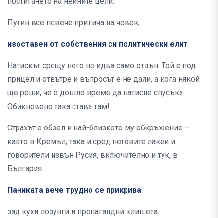
постигането на нейните цели.
Путин все повече прилича на човек,
изоставен от собствения си политически елит
Натискът срещу него не идва само отвън. Той е под
прицел и отвътре и въпросът е не дали, а кога някой
ще реши, че е дошло време да натисне спусъка.
Обикновено така става там!
Страхът е обзел и най-близкото му обкръжение –
както в Кремъл, така и сред неговите лакеи и
говорители извън Русия, включително и тук, в
България.
Паниката вече трудно се прикрива
зад кухи лозунги и пропагандни клишета.