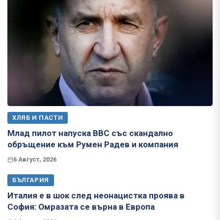
ХЛЯБ И ПАСТИ
Млад пилот напуска ВВС със скандално
обръщение към Румен Радев и компания
6 Август, 2026
БЪЛГАРИЯ
Италия е в шок след неонацистка проява в
София: Омразата се върна в Европа