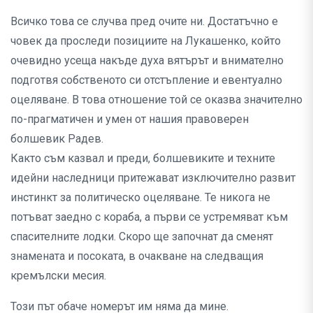
Всичко това се случва пред очите ни. Достатъчно е
човек да проследи позициите на Лукашенко, който
очевидно усеща накъде духа вятърът и внимателно
подготвя собственото си отстъпление и евентуално
оцеляване. В това отношение той се оказва значително
по-прагматичен и умен от нашия правоверен
болшевик Радев.
Както съм казвал и преди, болшевиките и техните
идейни наследници притежават изключително развит
инстинкт за политическо оцеляване. Те никога не
потъват заедно с кораба, а първи се устремяват към
спасителните лодки. Скоро ще започнат да сменят
знамената и посоката, в очакване на следващия
кремълски месия.
Този път обаче номерът им няма да мине.