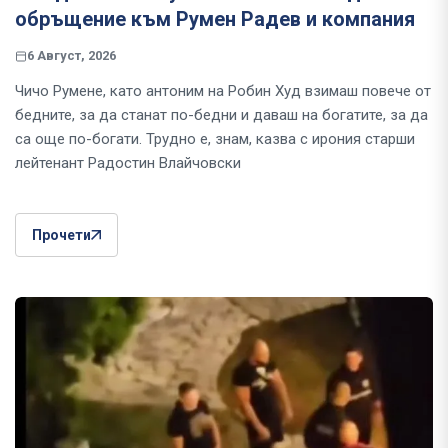
обръщение към Румен Радев и компания
6 Август, 2026
Чичо Румене, като антоним на Робин Худ взимаш повече от
бедните, за да станат по-бедни и даваш на богатите, за да
са още по-богати. Трудно е, знам, казва с ирония старши
лейтенант Радостин Влайчовски
Прочети