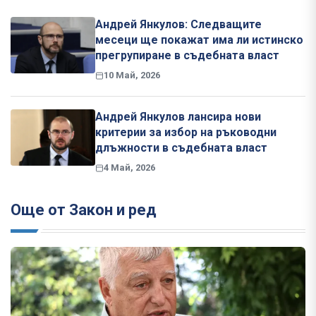
Андрей Янкулов: Следващите
месеци ще покажат има ли истинско
прегрупиране в съдебната власт
10 Май, 2026
Андрей Янкулов лансира нови
критерии за избор на ръководни
длъжности в съдебната власт
4 Май, 2026
Още от Закон и ред