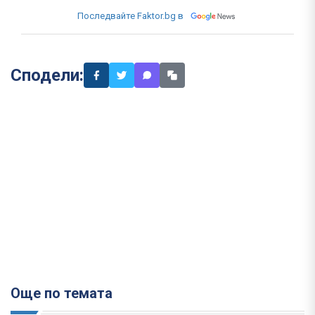
Последвайте Faktor.bg в
Сподели:
Още по темата