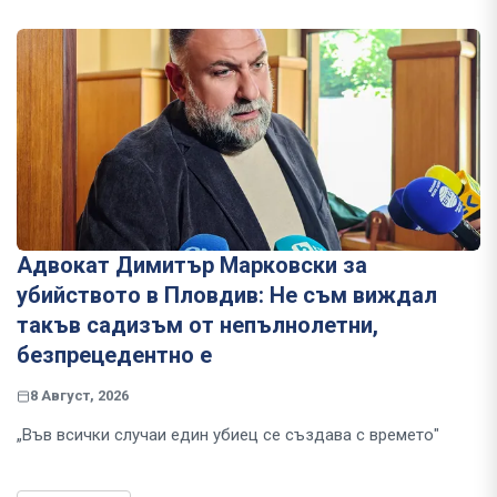
Адвокат Димитър Марковски за
убийството в Пловдив: Не съм виждал
такъв садизъм от непълнолетни,
безпрецедентно е
8 Август, 2026
„Във всички случаи един убиец се създава с времето"