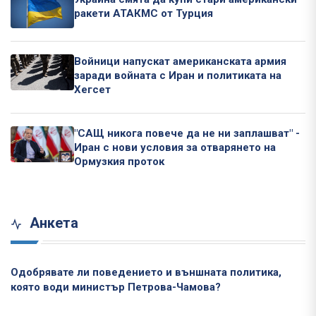
ракети АТАКМС от Турция
Войници напускат американската армия
заради войната с Иран и политиката на
Хегсет
"САЩ никога повече да не ни заплашват" -
Иран с нови условия за отварянето на
Ормузкия проток
Анкета
Одобрявате ли поведението и външната политика,
която води министър Петрова-Чамова?