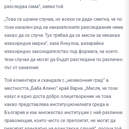
разследва сама”, заяви той.
„Това са шумни случаи, но всеки си даде сметка, че по
този канален ред на наказателните разследвания няма
какво да се случи. Тук трябва да се мисли за някакви
извънредни мерки”, каза Янкулов, визирайки
извънредно законодателство под формата, на което
тези случаи да могат да бъдат разгледани по различен
път от каналния.
Той коментира и скандала с „незаконния град” в
местността „Баба Алино” край Варна. „Мисля, че този
казус е едно доста добро олицетворение на това
какво представлява институционалната среда в
България и как множество институции с най-различни
правомощия, които често се преплитат, не могат да
реагират адекватно на един такъв случай”, посочи той