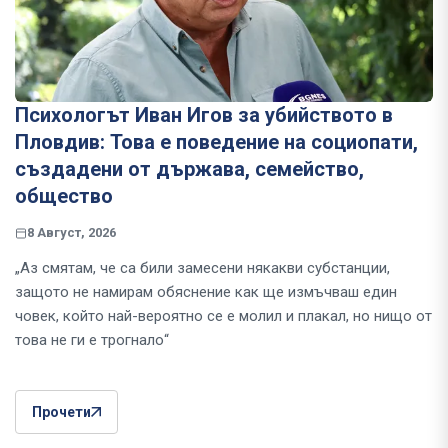
Психологът Иван Игов за убийството в
Пловдив: Това е поведение на социопати,
създадени от държава, семейство,
общество
8 Август, 2026
„Аз смятам, че са били замесени някакви субстанции,
защото не намирам обяснение как ще измъчваш един
човек, който най-вероятно се е молил и плакал, но нищо от
това не ги е трогнало“
Прочети