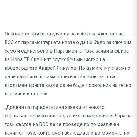
Основното при процедурата за избор на членове на
ВСС от парламентарната квота е да не бъде заключена
само и единствено в Парламента. Това заяви в ефира
на Нова ТВ бившият служебен министър на
правосъдието Андрей Янкулов. По думите му е важно
дали наистина ще има политическа воля за това
парламентарната квота да не бъде проводник на тясно
партийни интереси.
„Дадени са първоначални заявки от новото
управляващо мнозинство, че има намерение избора за
този състав на ВСС да се проведе по по-различен
начин от този, който сме наблюдавали до момента, но