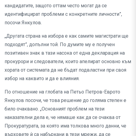
кандидатите, защото оттам често могат да се
идентифицират проблеми с конкретните личности”,
посочи Янкулов.
„Другата страна на избора е как самите магистрати ще
подходят”, допълни той. По думите му е получен
позитивен знак в тази насока от една декларация на
прокурори и следователи, които апелират основно към
хората от системата да не бъдат подвластни при своя
избор на каквито и да е влияния.
По отношение на глобата на Петьо Петров-Еврото
Янкулов посочи, че това решение до голяма степен е
било очаквано. „Основният проблем на тези
наказателни дела е, че нямаше как да се очаква от
Прокуратурата, за която има толкова много данни, че
върховете ѝ са набъркани в тези мрежи, да се