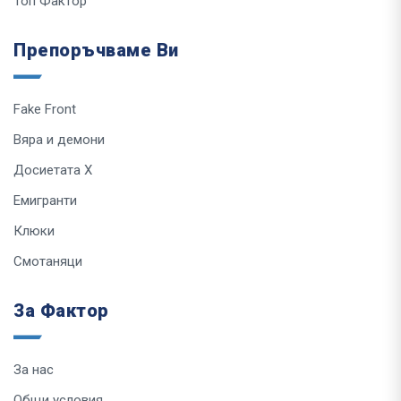
Топ Фактор
Препоръчваме Ви
Fake Front
Вяра и демони
Досиетата Х
Емигранти
Клюки
Смотаняци
За Фактор
За нас
Общи условия