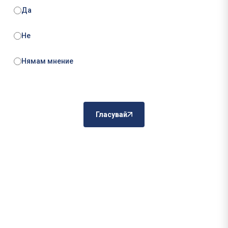
Да
Не
Нямам мнение
Гласувай