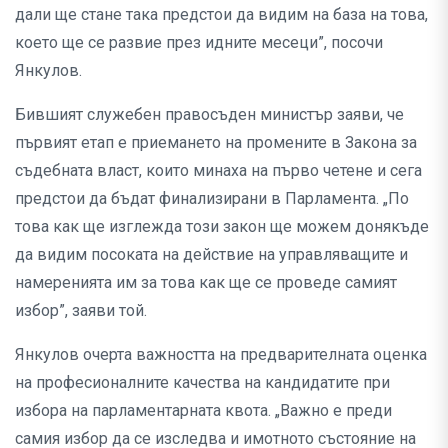
дали ще стане така предстои да видим на база на това,
което ще се развие през идните месеци”, посочи
Янкулов.
Бившият служебен правосъден министър заяви, че
първият етап е приемането на промените в Закона за
съдебната власт, които минаха на първо четене и сега
предстои да бъдат финализирани в Парламента. „По
това как ще изглежда този закон ще можем донякъде
да видим посоката на действие на управляващите и
намеренията им за това как ще се проведе самият
избор”, заяви той.
Янкулов очерта важността на предварителната оценка
на професионалните качества на кандидатите при
избора на парламентарната квота. „Важно е преди
самия избор да се изследва и имотното състояние на