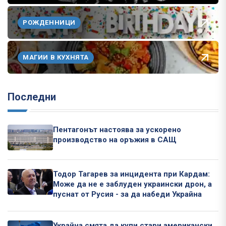
РОЖДЕННИЦИ
МАГИИ В КУХНЯТА
Последни
Пентагонът настоява за ускорено
производство на оръжия в САЩ
Тодор Тагарев за инцидента при Кардам:
Може да не е заблуден украински дрон, а
пуснат от Русия - за да набеди Украйна
Украйна смята да купи стари американски