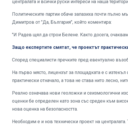
централата и всички руски интереси на наша територи
Политическите партии обаче запазиха почти пълно мъ
Димитров от "Да, България", който коментира:
"И Радев щял да строи Белене. Както досега, очаквам
Защо експертите смятат, че проектът практическ
Според специалисти пречките пред евентуално възоб
На първо място, лицензът за площадката е с изтекъл
практически отначало, а това не става нито лесно, нит
Реално означава нови геоложки и сеизмологични из
оценки бе определен като зона със среден към висо
нова оценка на безопасността.
Необходим е и нов технически проект на централата.