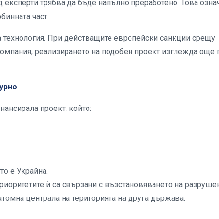
д експерти трябва да бъде напълно преработено. Това озна
бинната част.
а технология. При действащите европейски санкции срещу
компания, реализирането на подобен проект изглежда още 
урно
нансирала проект, който:
то е Украйна.
риоритетите ѝ са свързани с възстановяването на разруше
атомна централа на територията на друга държава.