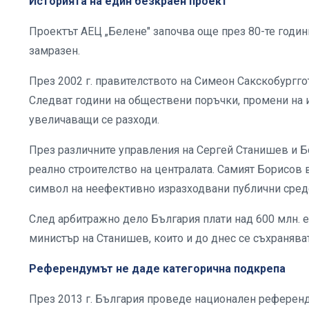
Историята на един безкраен проект
Проектът АЕЦ „Белене" започва още през 80-те годин
замразен.
През 2002 г. правителството на Симеон Сакскобургго
Следват години на обществени поръчки, промени на
увеличаващи се разходи.
През различните управления на Сергей Станишев и 
реално строителство на централата. Самият Борисов 
символ на неефективно изразходвани публични средс
След арбитражно дело България плати над 600 млн. 
министър на Станишев, които и до днес се съхраняват
Референдумът не даде категорична подкрепа
През 2013 г. България проведе национален референд