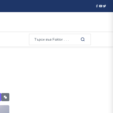
Ходорковски към руснаците: Путин е готов да плаща с живот. Не със 