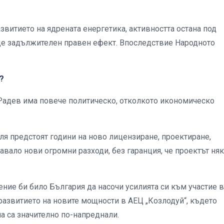
звитието на ядрената енергетика, активността остана под
еде задължителен правен ефект. Впоследствие Народното
?
Радев има повече политическо, отколкото икономическо
оля предстоят години на ново лицензиране, проектиране,
авало нови огромни разходи, без гаранция, че проектът ня
ение би било България да насочи усилията си към участие в
развитието на новите мощности в АЕЦ „Козлодуй“, където
а са значително по-напреднали.