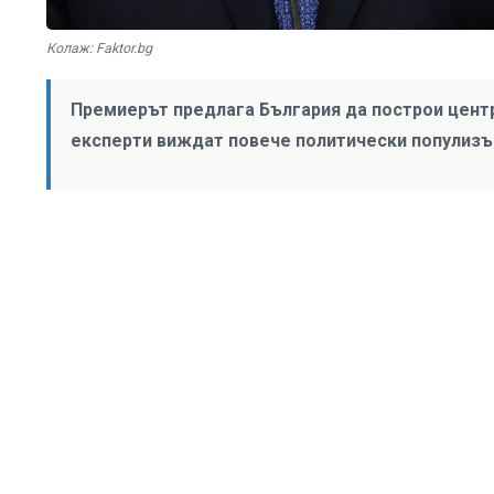
Колаж: Faktor.bg
Премиерът предлага България да построи центр
експерти виждат повече политически популизъ