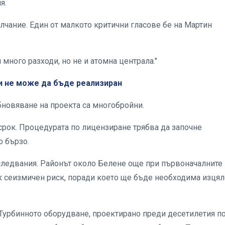
я.
лчание. Един от малкото критични гласове бе на Мартин
 много разходи, но не и атомна централа."
и не може да бъде реализиран
новяване на проекта са многобройни.
 срок. Процедурата по лицензиране трябва да започне
о бързо.
следвания. Районът около Белене още при първоначалните
к сеизмичен риск, поради което ще бъде необходима изцял
 Турбинното оборудване, проектирано преди десетилетия п