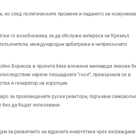
и, но след политическите промени и падането на комунизма
тски го възобновява, за да обслужи интереси на Кремъл.
 изпълнители, международни арбитражи и непрекъснато
Бойко Борисов в проекта бяха вложени милиарди левове б
впоследствие нарече площадката "гьол", превърнала се в
тва и генератор на корупция.
евро за произведените руски реактори, поръчани самоволно
 без да бъдат използвани.
ум за развитието на ядрената енергетика чрез изграждане