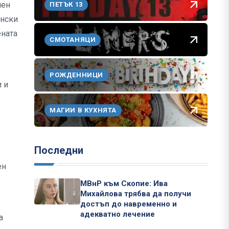
мен
ПЕТЪК 13
енски
ената
СМОТАНЯЦИ
РОЖДЕННИЦИ
 и
МАГИИ В КУХНЯТА
Последни
ен
МВнР към Скопие: Ива
Михайлова трябва да получи
достъп до навременно и
адекватно лечение
а