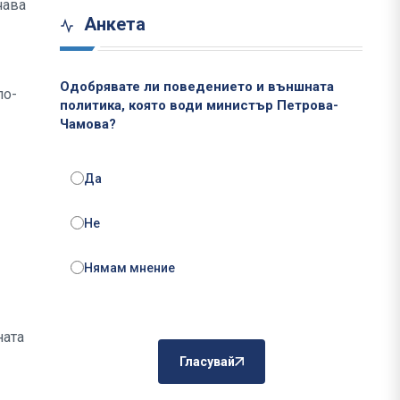
чава
Анкета
Одобрявате ли поведението и външната
по-
политика, която води министър Петрова-
Чамова?
Да
Не
Нямам мнение
ната
Гласувай