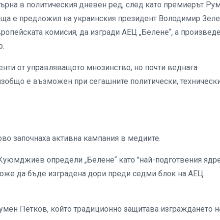
върна в политическия дневен ред, след като премиерът Ру
реща е предложил на украинския президент Володимир Зел
Европейската комисия, да изгради АЕЦ „Белене“, а произвед
р.
нти от управляващото мнозинство, но почти веднага
зобщо е възможен при сегашните политически, технически
во започнаха активна кампания в медиите.
Куюмджиев определи „Белене“ като "най-подготвения ядр
може да бъде изградена дори преди седми блок на АЕЦ
Румен Петков, който традиционно защитава изграждането н