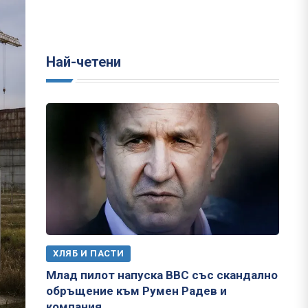
Най-четени
ХЛЯБ И ПАСТИ
Млад пилот напуска ВВС със скандално
обръщение към Румен Радев и
компания