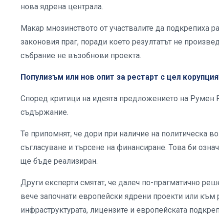
нова ядрена централа.
Макар мнозинството от участвалите да подкрепиха ра
законовия праг, поради което резултатът не произв
събрание не възобнови проекта.
Популизъм или нов опит за рестарт с цел корупция
Според критици на идеята предложението на Румен 
съдържание.
Те припомнят, че дори при наличие на политическа в
съгласуване и търсене на финансиране. Това би означ
ще бъде реализиран.
Други експерти смятат, че далеч по-прагматично реш
вече започнати европейски ядрени проекти или към 
инфраструктурата, лицензите и европейската подкреп