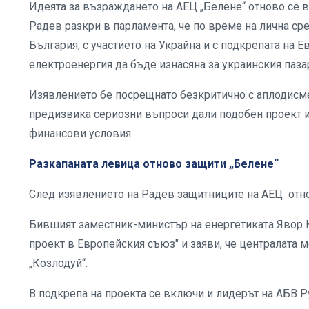
Идеята за възраждането на АЕЦ „Белене“ отново се 
Радев разкри в парламента, че по време на лична с
България, с участието на Украйна и с подкрепата на 
електроенергия да бъде изнасяна за украинския паза
Изявлението бе посрещнато безкритично с аплодисме
предизвика сериозни въпроси дали подобен проект и
финансови условия.
Разкапаната левица отново защити „Белене“
След изявлението на Радев защитниците на АЕЦ отно
Бившият заместник-министър на енергетиката Явор 
проект в Европейския съюз" и заяви, че централата 
„Козлодуй“.
В подкрепа на проекта се включи и лидерът на АБВ 