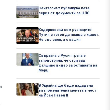
Пентагонът публикува пета
серия от документи за НЛО
Ходорковски към руснаците:
Путин е готов да плаща с живот.
Не със своя, а с вашия
Свързана с Русия група е
заподозряна, че стои зад
фалшиво видео за оставката на
Мерц
В Украйна ще бъде издадена
о
възпоменателна монета в чест
на Йоан Павел II
о