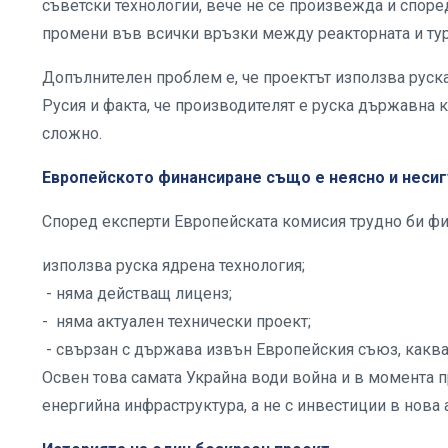
съветски технологии, вече не се произвежда и споре
промени във всички връзки между реакторната и тур
Допълнителен проблем е, че проектът използва руск
Русия и факта, че производителят е руска държавна 
сложно.
Европейското финансиране също е неясно и несиг
Според експерти Европейската комисия трудно би фи
използва руска ядрена технология;
- няма действащ лиценз;
- няма актуален технически проект;
- свързан с държава извън Европейския съюз, каква
Освен това самата Украйна води война и в момента п
енергийна инфраструктура, а не с инвестиции в нова 