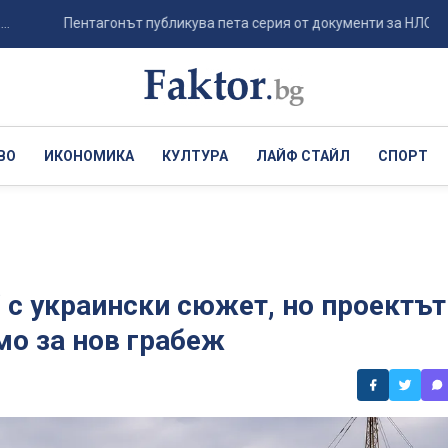
Пентагонът публикува пета серия от документи за НЛО...
ВО
ИКОНОМИКА
КУЛТУРА
ЛАЙФ СТАЙЛ
СПОРТ
 с украински сюжет, но проектът
мо за нов грабеж