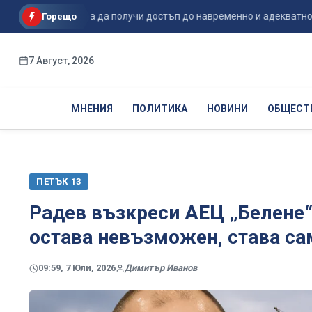
лова трябва да получи достъп до навременно и адекватно...
Горещо
7 Август, 2026
МНЕНИЯ
ПОЛИТИКА
НОВИНИ
ОБЩЕСТ
ПЕТЪК 13
Радев възкреси АЕЦ „Белене“
остава невъзможен, става са
09:59, 7 Юли, 2026
Димитър Иванов