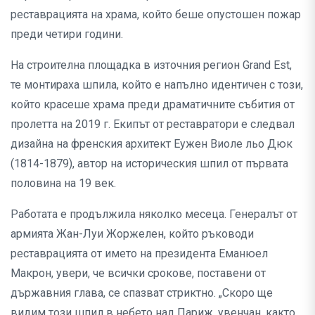
реставрацията на храма, който беше опустошен пожар
преди четири години.
На строителна площадка в източния регион Grand Est,
те монтираха шпила, който е напълно идентичен с този,
който красеше храма преди драматичните събития от
пролетта на 2019 г. Екипът от реставратори е следвал
дизайна на френския архитект Еужен Виоле льо Дюк
(1814-1879), автор на историческия шпил от първата
половина на 19 век.
Работата е продължила няколко месеца. Генералът от
армията Жан-Луи Жоржелен, който ръководи
реставрацията от името на президента Еманюел
Макрон, увери, че всички срокове, поставени от
държавния глава, се спазват стриктно. „Скоро ще
видим този шпил в небето над Париж, увенчан, както