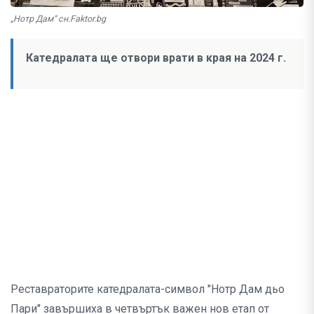
„Нотр Дам“ сн.Faktor.bg
Катедралата ще отвори врати в края на 2024 г.
Реставраторите катедралата-символ "Нотр Дам дьо
Пари" завършиха в четвъртък важен нов етап от