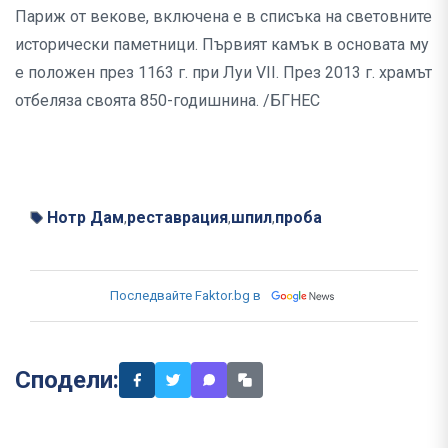
Париж от векове, включена е в списъка на световните
исторически паметници. Първият камък в основата му
е положен през 1163 г. при Луи VII. През 2013 г. храмът
отбеляза своята 850-годишнина. /БГНЕС
Нотр Дам
реставрация
шпил
проба
,
,
,
Последвайте Faktor.bg в
Сподели: