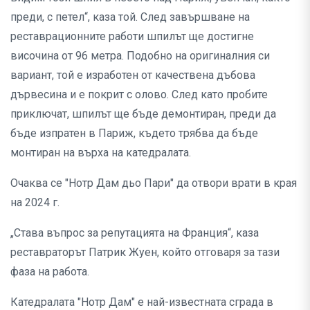
преди, с петел“, каза той. След завършване на
реставрационните работи шпилът ще достигне
височина от 96 метра. Подобно на оригиналния си
вариант, той е изработен от качествена дъбова
дървесина и е покрит с олово. След като пробите
приключат, шпилът ще бъде демонтиран, преди да
бъде изпратен в Париж, където трябва да бъде
монтиран на върха на катедралата.
Очаква се "Нотр Дам дьо Пари" да отвори врати в края
на 2024 г.
„Става въпрос за репутацията на Франция“, каза
реставраторът Патрик Жуен, който отговаря за тази
фаза на работа.
Катедралата "Нотр Дам" е най-известната сграда в