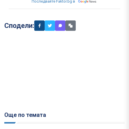
Последвайте Faktor.bg в
Сподели:
Още по темата