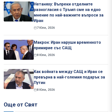
Нетаняху: Въпреки отделните
разногласия с Тръмп сме на едно
мнение по най-важните въпроси за
Иран
7 Юли, 2026
Макрон: Иран наруши временното
примирие със САЩ
8 Юли, 2026
Как войната между САЩ и Иран се
превърна в най-големия подарък за
Путин
8 Юли, 2026
Още от Свят