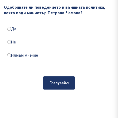
Одобрявате ли поведението и външната политика,
която води министър Петрова-Чамова?
Да
Не
Нямам мнение
Гласувай