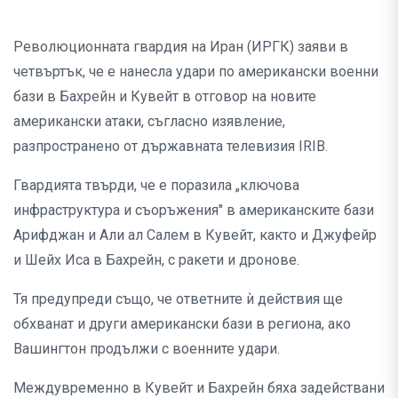
Революционната гвардия на Иран (ИРГК) заяви в
четвъртък, че е нанесла удари по американски военни
бази в Бахрейн и Кувейт в отговор на новите
американски атаки, съгласно изявление,
разпространено от държавната телевизия IRIB.
Гвардията твърди, че е поразила „ключова
инфраструктура и съоръжения" в американските бази
Арифджан и Али ал Салем в Кувейт, както и Джуфейр
и Шейх Иса в Бахрейн, с ракети и дронове.
Тя предупреди също, че ответните ѝ действия ще
обхванат и други американски бази в региона, ако
Вашингтон продължи с военните удари.
Междувременно в Кувейт и Бахрейн бяха задействани