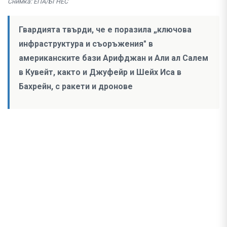
Снимка: ЕПА/БГНЕС
Гвардията твърди, че е поразила „ключова
инфраструктура и съоръжения" в
американските бази Арифджан и Али ал Салем
в Кувейт, както и Джуфейр и Шейх Иса в
Бахрейн, с ракети и дронове