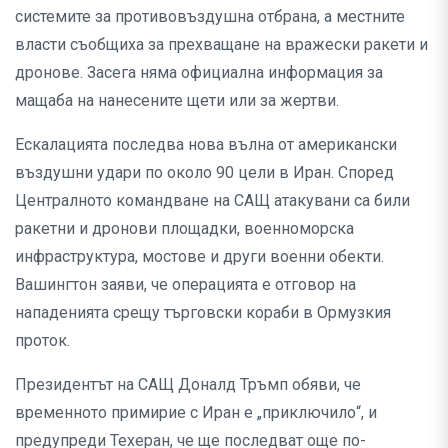
системите за противовъздушна отбрана, а местните
власти съобщиха за прехващане на вражески ракети и
дронове. Засега няма официална информация за
мащаба на нанесените щети или за жертви.
Ескалацията последва нова вълна от американски
въздушни удари по около 90 цели в Иран. Според
Централното командване на САЩ атакувани са били
ракетни и дронови площадки, военноморска
инфраструктура, мостове и други военни обекти.
Вашингтон заяви, че операцията е отговор на
нападенията срещу търговски кораби в Ормузкия
проток.
Президентът на САЩ Доналд Тръмп обяви, че
временното примирие с Иран е „приключило“, и
предупреди Техеран, че ще последват още по-