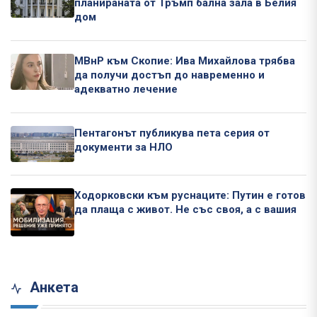
планираната от Тръмп бална зала в Белия
дом
МВнР към Скопие: Ива Михайлова трябва
да получи достъп до навременно и
адекватно лечение
Пентагонът публикува пета серия от
документи за НЛО
Ходорковски към руснаците: Путин е готов
да плаща с живот. Не със своя, а с вашия
Анкета