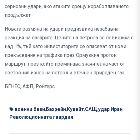
сериозни удари, ако атаките срещу корабоплаването
продължат.
Новата размяна на удари предизвика незабавна
реакция на пазарите. Цените на петрола се повишиха с
над 1%, тъй като инвеститорите се опасяват от нови
прекъсвания на трафика през Ормузкия проток –
маршрут, през който преминава значителна част от
световния износ на петрол и втечнен природен газ.
БГНЕС, АФП, Ройтерс
военни бази
Бахрейн
Кувейт
САЩ
удар
Иран
,
,
,
,
,
,
Революционната гвардия