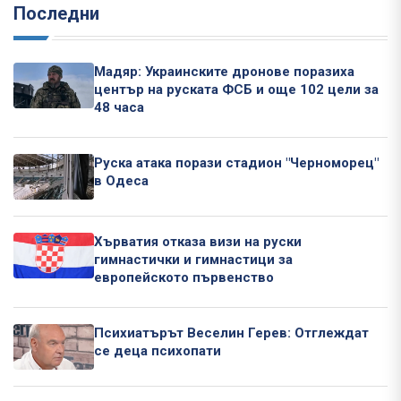
Последни
Мадяр: Украинските дронове поразиха
център на руската ФСБ и още 102 цели за
48 часа
Руска атака порази стадион "Черноморец"
в Одеса
Хърватия отказа визи на руски
гимнастички и гимнастици за
европейското първенство
Психиатърът Веселин Герев: Отглеждат
се деца психопати