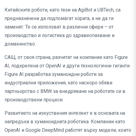
Китайските роботи, като тези на AgiBot и UBTech, са
предназначени да подпомагат хората, а не да ги
заменят. Те се използват в различни сфери – от
производство и логистика до здравеопазване и
домакинство.
САЩ, от своя страна, разчитат на компании като Figure
AI, подкрепена от OpenAI и други технологични гиганти.
Figure AI разработва хуманоидни роботи за
индустриални приложения, като наскоро обяви
партньорство с BMW за внедряване на роботите си в
производствени процеси.
Развитието на изкуствения интелект е в основата на
напредъка в хуманоидната роботика. Компании като
OpenAI и Google DeepMind работят върху модели, които