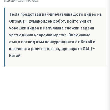
снимка: Tesla / YouTube
Tesla представи най-впечатляващото видео на
Optimus – хуманоиден робот, който учи от
човешки видеа и изпълнява сложни задачи
чрез единна невронна мрежа. Включваме
също поглед към конкуренцията от Китай и
ключовата роля на AI в надпреварата САЩ–
Китай.