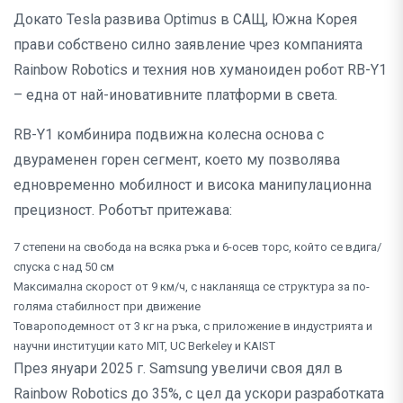
Докато Tesla развива Optimus в САЩ, Южна Корея
прави собствено силно заявление чрез компанията
Rainbow Robotics и техния нов хуманоиден робот RB-Y1
– една от най-иновативните платформи в света.
RB-Y1 комбинира подвижна колесна основа с
двураменен горен сегмент, което му позволява
едновременно мобилност и висока манипулационна
прецизност. Роботът притежава:
7 степени на свобода на всяка ръка и 6-осев торс, който се вдига/
спуска с над 50 см
Максимална скорост от 9 км/ч, с накланяща се структура за по-
голяма стабилност при движение
Товароподемност от 3 кг на ръка, с приложение в индустрията и
научни институции като MIT, UC Berkeley и KAIST
През януари 2025 г. Samsung увеличи своя дял в
Rainbow Robotics до 35%, с цел да ускори разработката