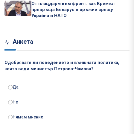
От плацдарм към фронт: как Кремъл
превръща Беларус в оръжие срещу
Украйна и НАТО
Анкета
Одобрявате ли поведението и външната политика,
която води министър Петрова-Чамова?
Да
Не
Нямам мнение