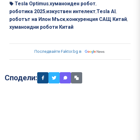
Tesla Optimus
хуманоиден робот
,
,
роботика 2025
изкуствен интелект
Tesla AI
,
,
,
роботът на Илон Мъск
конкуренция САЩ Китай
,
,
хуманоидни роботи Китай
Последвайте Faktor.bg в
Сподели: