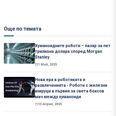
Още по темата
Хуманоидните роботи – пазар за пет
трилиона долара според Morgan
Stanley
1 Май, 2025
Нова ера в роботиката и
развлеченията - Роботи с железни
юмруци в първия за света боксов
мач между хуманоиди
15 Април, 2025