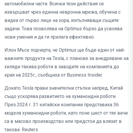
автомобилни части. Всички тези действия се
извършват чрез единна невронна мрежа, обучена с
видеа от първо лице на хора, изпълняващи същите
задачи. Това позволява на Optimus бързо да усвоява
нови умения и да ги прилага ефективно.
Илон Мъск подчерта, че Optimus ще бъде един от най-
важните продукти на Tesla, с планове за внедряване на
хиляди такива роботи в заводите на компанията до
края на 2025г., съобщиха от Business Insider.
Докато Tesla прави значителни стъпки напред, Китай
също ускорява развитието на хуманоидни роботи.
През 2024 г. 31 китайски компании представиха 36
модела хуманоидни роботи, като поне шест от тях вече
са в масово производство или предстои да влязат в
такова. Reuters