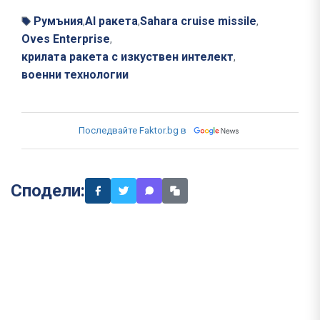
Румъния
AI ракета
Sahara cruise missile
,
,
,
Oves Enterprise
,
крилата ракета с изкуствен интелект
,
военни технологии
Последвайте Faktor.bg в
Сподели: