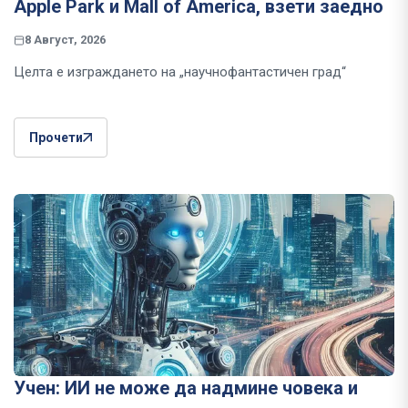
Apple Park и Mall of America, взети заедно
8 Август, 2026
Целта е изграждането на „научнофантастичен град“
Прочети
Учен: ИИ не може да надмине човека и