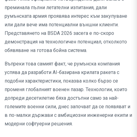
преминала пълни летателни изпитания, дали
румънската армия проявява интерес към закупуване
или дали вече има потенциални външни клиенти.
Представянето на BSDA 2026 засега е по-скоро
демонстрация на технологичен потенциал, отколкото
обявяване на готова бойна система.
Въпреки това самият факт, че румънска компания
успява да разработи AI-базирана крилата ракета с
подобни характеристики, показва колко бързо се
променя глобалният военен пазар. Технологии, които
допреди десетилетие бяха достъпни само за най-
големите военни сили, днес започват да се появяват и
в по-малки държави с амбициозни инженерни екипи и
модерни софтуерни решения.