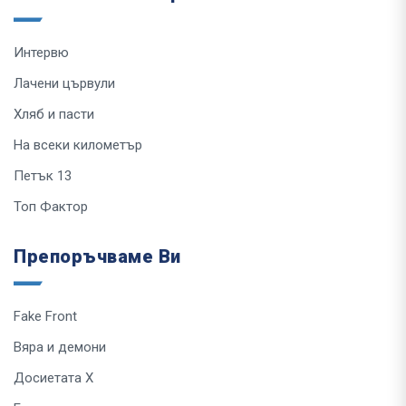
Интервю
Лачени цървули
Хляб и пасти
На всеки километър
Петък 13
Топ Фактор
Препоръчваме Ви
Fake Front
Вяра и демони
Досиетата Х