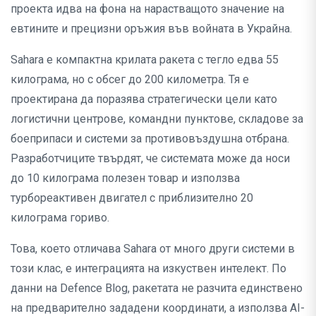
проекта идва на фона на нарастващото значение на
евтините и прецизни оръжия във войната в Украйна.
Sahara е компактна крилата ракета с тегло едва 55
килограма, но с обсег до 200 километра. Тя е
проектирана да поразява стратегически цели като
логистични центрове, командни пунктове, складове за
боеприпаси и системи за противовъздушна отбрана.
Разработчиците твърдят, че системата може да носи
до 10 килограма полезен товар и използва
турбореактивен двигател с приблизително 20
килограма гориво.
Това, което отличава Sahara от много други системи в
този клас, е интеграцията на изкуствен интелект. По
данни на Defence Blog, ракетата не разчита единствено
на предварително зададени координати, а използва AI-