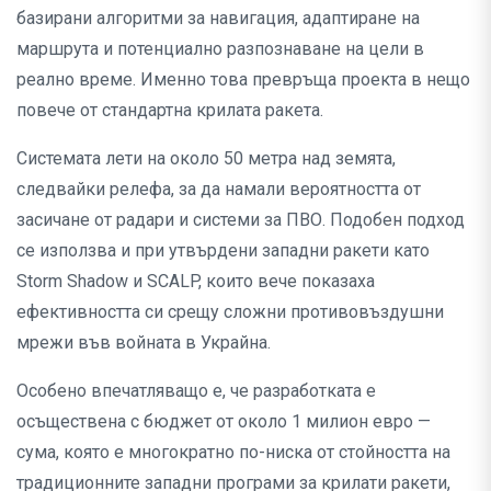
базирани алгоритми за навигация, адаптиране на
маршрута и потенциално разпознаване на цели в
реално време. Именно това превръща проекта в нещо
повече от стандартна крилата ракета.
Системата лети на около 50 метра над земята,
следвайки релефа, за да намали вероятността от
засичане от радари и системи за ПВО. Подобен подход
се използва и при утвърдени западни ракети като
Storm Shadow и SCALP, които вече показаха
ефективността си срещу сложни противовъздушни
мрежи във войната в Украйна.
Особено впечатляващо е, че разработката е
осъществена с бюджет от около 1 милион евро —
сума, която е многократно по-ниска от стойността на
традиционните западни програми за крилати ракети,