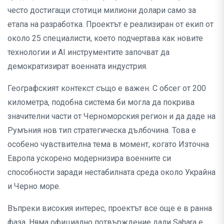
често достигащи стотици милиони долари само за
етапа на разработка. Проектът е реализиран от екип от
около 25 специалисти, което подчертава как новите
технологии и AI инструментите започват да
демократизират военната индустрия.
Географският контекст също е важен. С обсег от 200
километра, подобна система би могла да покрива
значителни части от Черноморския регион и да даде на
Румъния нов тип стратегическа дълбочина. Това е
особено чувствителна тема в момент, когато Източна
Европа ускорено модернизира военните си
способности заради нестабилната среда около Украйна
и Черно море.
Въпреки високия интерес, проектът все още е в ранна
фаза. Няма официално потвърждение дали Sahara е