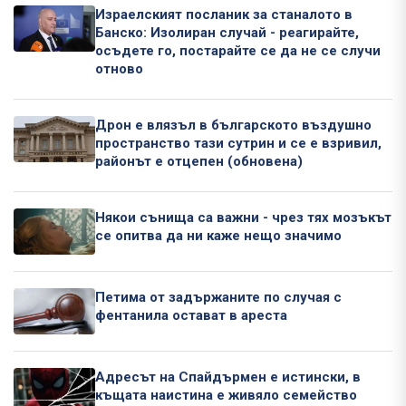
Израелският посланик за станалото в
Банско: Изолиран случай - реагирайте,
осъдете го, постарайте се да не се случи
отново
Дрон е влязъл в българското въздушно
пространство тази сутрин и се е взривил,
районът е отцепен (обновена)
Някои сънища са важни - чрез тях мозъкът
се опитва да ни каже нещо значимо
Петима от задържаните по случая с
фентанила остават в ареста
Адресът на Спайдърмен е истински, в
къщата наистина е живяло семейство