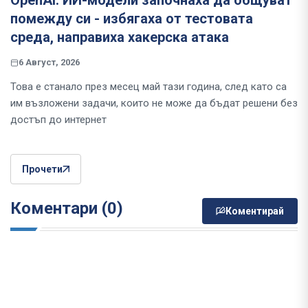
OpenAI: ИИ-модели започнаха да общуват
помежду си - избягаха от тестовата
среда, направиха хакерска атака
6 Август, 2026
Това е станало през месец май тази година, след като са
им възложени задачи, които не може да бъдат решени без
достъп до интернет
Прочети
Коментари (0)
Коментирай