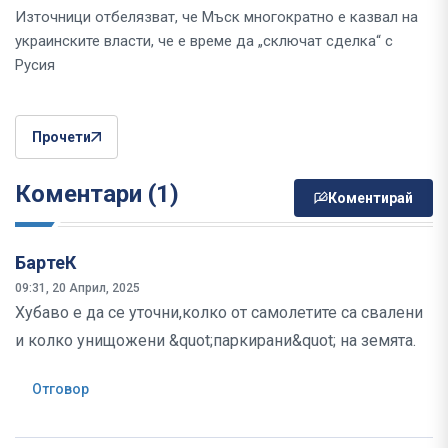
Източници отбелязват, че Мъск многократно е казвал на
украинските власти, че е време да „сключат сделка“ с
Русия
Прочети
Коментари (1)
Коментирай
БартеК
09:31, 20 Април, 2025
Хубаво е да се уточни,колко от самолетите са свалени
и колко унищожени &quot;паркирани&quot; на земята.
Отговор