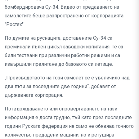
бомбардировача Су-34. Видео от предаването на
самолетите беше разпространено от корпорацията
"Ростех".
По думите на руснаците, доставените Су-34 са
преминали пълен цикъл заводски изпитания. Те са
били тествани при различни работни режими и са
извършили прелитане до базовото си летище.
„Производството на този самолет се е увеличило над
два пъти за последните две години“, добавят от
държавната корпорация.
Потвърждаването или опровергаването на тази
информация е доста трудно, тъй като през последните
години Руската федерация не само не обявява точното
количество предадени машини, но и ретушира