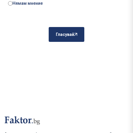
Нямам мнение
Гласувай