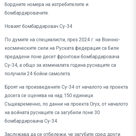
бордните номера на изтребителите и
бомбардировачите.
Новият бомбардировач Су-34
По думите на специалисти, през 2024 г. на Военно-
космическите сили на Руската федерация са били
предадени поне десет фронтови бомбардировача
Су-34, а общо за изминалата година руснаците са
получили 24 бойни самолета.
Броят на произведените Су-34 от началото на проекта
досега се оценява на над 150 единици.
Същевременно, по данни на проекта Oryx, от началото
на войната руснаците са загубили поне 30
бомбардировача Су-34.
Заслужава да се отбележи, че загубите сред други