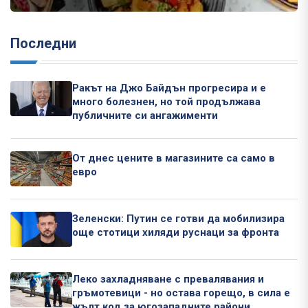
Последни
Ракът на Джо Байдън прогресира и е
много болезнен, но той продължава
публичните си ангажименти
От днес цените в магазините са само в
евро
Зеленски: Путин се готви да мобилизира
още стотици хиляди руснаци за фронта
Леко захладняване с превалявания и
гръмотевици - но остава горещо, в сила е
жълт код за югозападните райони