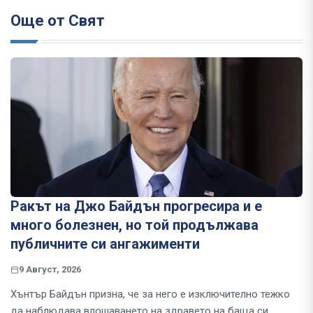
Още от Свят
Ракът на Джо Байдън прогресира и е
много болезнен, но той продължава
публичните си ангажименти
9 Август, 2026
Хънтър Байдън призна, че за него е изключително тежко
да наблюдава влошаването на здравето на баща си