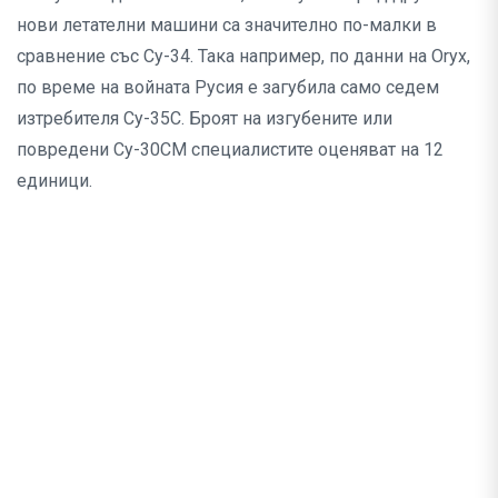
нови летателни машини са значително по-малки в
сравнение със Су-34. Така например, по данни на Oryx,
по време на войната Русия е загубила само седем
изтребителя Су-35С. Броят на изгубените или
повредени Су-30СМ специалистите оценяват на 12
единици.