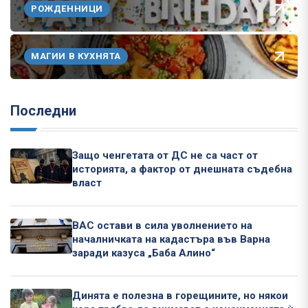
РОЖДЕННИЦИ
МАГИИ В КУХНЯТА
Последни
Защо ченгетата от ДС не са част от
историята, а фактор от днешната съдебна
власт
ВАС остави в сила уволнението на
началничката на кадастъра във Варна
заради казуса „Баба Алино“
Динята е полезна в горещините, но някои