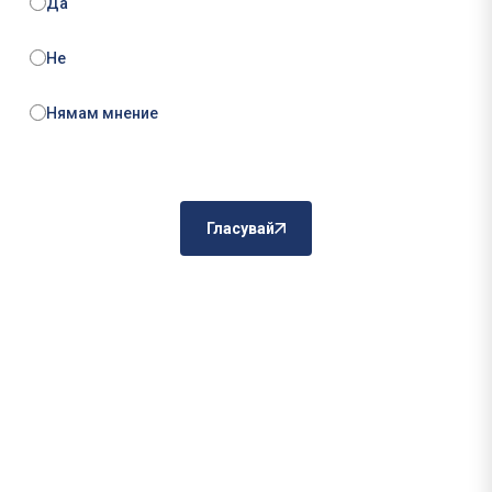
Да
Не
Нямам мнение
Гласувай