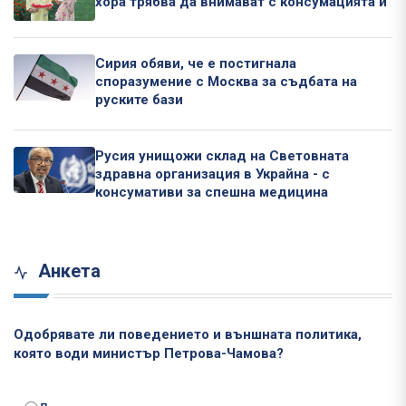
хора трябва да внимават с консумацията ѝ
Сирия обяви, че е постигнала
споразумение с Москва за съдбата на
руските бази
Русия унищожи склад на Световната
здравна организация в Украйна - с
консумативи за спешна медицина
Анкета
Одобрявате ли поведението и външната политика,
която води министър Петрова-Чамова?