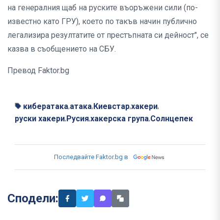
на генералния щаб на руските въоръжени сили (по-
известно като ГРУ), което по такъв начин публично
легализира резултатите от престъпната си дейност", се
казва в съобщението на СБУ.
Превод Faktor.bg
кибератака
атака
Киевстар
хакери
,
,
,
,
руски хакери
Русия
хакерска група
Солнцепек
,
,
,
Последвайте Faktor.bg в
Сподели: