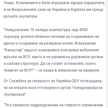
Униан. Компанията е била атакувана заради подкрепата
ѝ за Въоръжените сили на Украйна в борбата им срещу
руските окупатори.
"Унищожихме 10 хиляди компютъра, над 4000
сървъра, всички облачни системи за съхраняване на
данни и създаване на резервни копия. Атакувахме
"Киевстар" защото компанията осигурява мобилните
връзки на ВСУ, както и на украински държавни органи
и силови структури. Да се готвят останалите, които
помагат на ВСУ!" – се казва в изявление на хакерите.
От Службата за сигурност на Украйна СБУ потвърдиха,
че за атаката носи отговорност руска "псевдохакерска
групировка".
"Тя е хакерско подразделение на главното управление