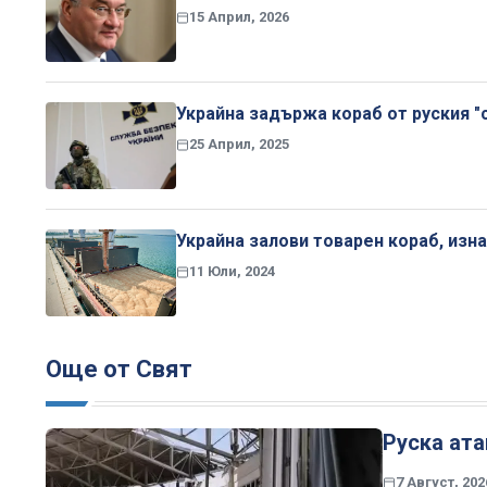
15 Април, 2026
Украйна задържа кораб от руския "
25 Април, 2025
Украйна залови товарен кораб, изн
11 Юли, 2024
Още от Свят
Руска ата
7 Август, 202