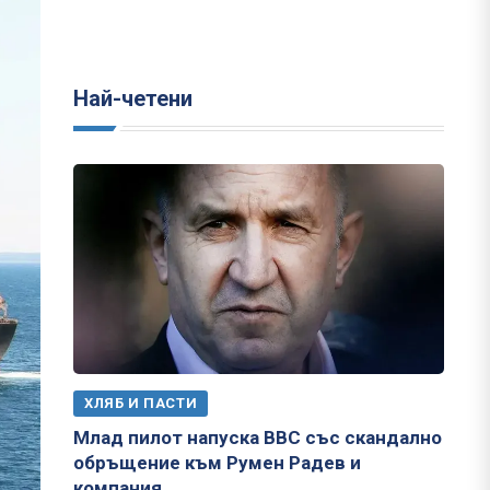
Най-четени
ХЛЯБ И ПАСТИ
Млад пилот напуска ВВС със скандално
обръщение към Румен Радев и
компания