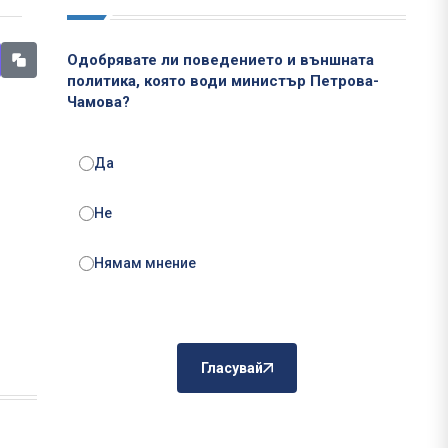
Одобрявате ли поведението и външната
политика, която води министър Петрова-
Чамова?
Да
Не
Нямам мнение
Гласувай