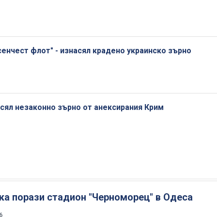
сенчест флот" - изнасял крадено украинско зърно
асял незаконно зърно от анексирания Крим
ка порази стадион "Черноморец" в Одеса
6