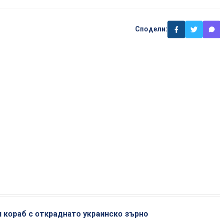
Сподели:
и кораб с откраднато украинско зърно