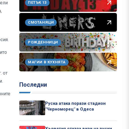
рели
ПЕТЪК 13
,
СМОТАНЯЦИ
сия.
РОЖДЕННИЦИ
ито
МАГИИ В КУХНЯТА
. от
и.
Последни
нните
Руска атака порази стадион
"Черноморец" в Одеса
Хърватия отказа визи на руски