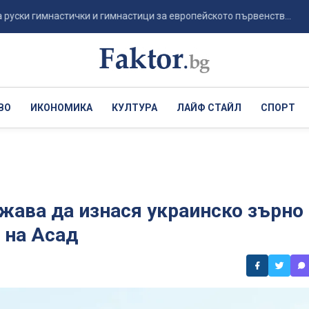
гимнастички и гимнастици за европейското първенств...
Пси
ВО
ИКОНОМИКА
КУЛТУРА
ЛАЙФ СТАЙЛ
СПОРТ
жава да изнася украинско зърно
 на Асад