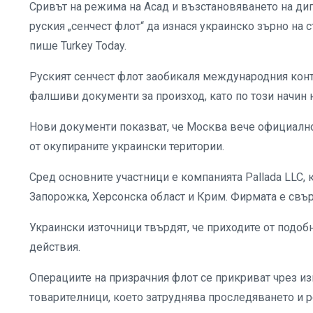
Сривът на режима на Асад и възстановяването на д
руския „сенчест флот“ да изнася украинско зърно на
пише Turkey Today.
Руският сенчест флот заобикаля международния конт
фалшиви документи за произход, като по този начин 
Нови документи показват, че Москва вече официално
от окупираните украински територии.
Сред основните участници е компанията Pallada LLC, к
Запорожка, Херсонска област и Крим. Фирмата е свър
Украински източници твърдят, че приходите от подо
действия.
Операциите на призрачния флот се прикриват чрез и
товарителници, което затруднява проследяването и р