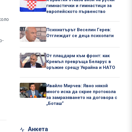
гимнастички и гимнастици за
европейското първенство
коло
Психиатърът Веселин Герев:
Отглеждат се деца психопати
о-
От плацдарм към фронт: как
Кремъл превръща Беларус в
оръжие срещу Украйна и НАТО
Ивайло Мирчев: Явно някой
много иска да скрие протокола
за замразяването на договора с
„Боташ“
Анкета