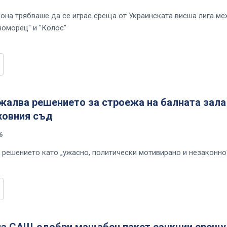
иона трябваше да се играе среща от Украинската висша лига м
номорец" и "Колос"
жалва решението за строежа на балната зала
ховния съд
6
 решението като „ужасно, политически мотивирано и незаконно
на САЩ одобри мащабен пакет санкции срещу