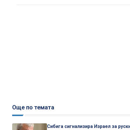
Още по темата
Сибига сигнализира Израел за руск