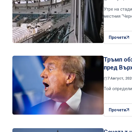
Утре на стад
местния "Чер
Прочети
Тръмп об
пред Вър
7 Август, 202
Той определи
Прочети
Сенатът 