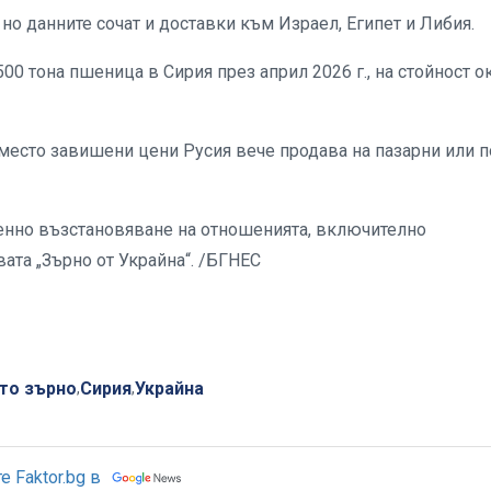
 но данните сочат и доставки към Израел, Египет и Либия.
500 тона пшеница в Сирия през април 2026 г., на стойност о
место завишени цени Русия вече продава на пазарни или п
енно възстановяване на отношенията, включително
ата „Зърно от Украйна“. /БГНЕС
то зърно
Сирия
Украйна
,
,
 Faktor.bg в