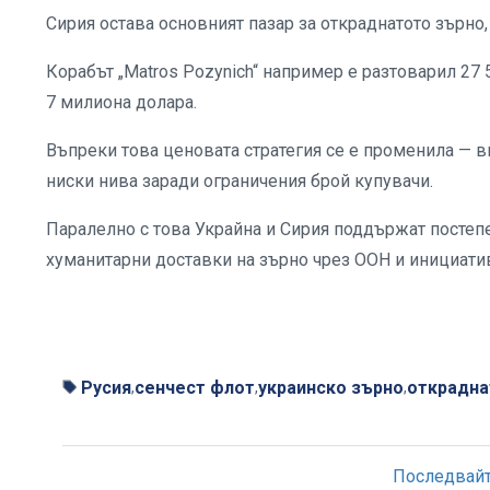
Сирия остава основният пазар за откраднатото зърно,
Корабът „Matros Pozynich“ например е разтоварил 27 
7 милиона долара.
Въпреки това ценовата стратегия се е променила — в
ниски нива заради ограничения брой купувачи.
Паралелно с това Украйна и Сирия поддържат постеп
хуманитарни доставки на зърно чрез ООН и инициатив
Русия
сенчест флот
украинско зърно
открадна
,
,
,
Последвайте