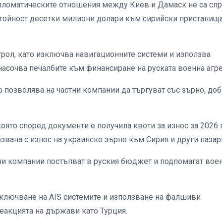
ипломатическите отношения между Киев и Дамаск не са сп
 стойност десетки милиони долари към сирийски пристанища
рол, като изключва навигационните системи и използва
насочва печалбите към финансиране на руската военна агре
 позволява на частни компании да търгуват със зърно, доб
оято според документи е получила квоти за износ за 2026 г
звана с износ на украинско зърно към Сирия и други пазар
бни компании постъпват в руския бюджет и подпомагат вое
зключване на AIS системите и използване на фалшиви
еакцията на държави като Турция.