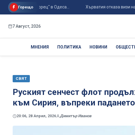
он "Черноморец" в Одеса...
Хърватия отказа визи на руски 
Горещо
7 Август, 2026
МНЕНИЯ
ПОЛИТИКА
НОВИНИ
ОБЩЕСТ
СВЯТ
Руският сенчест флот продъл
към Сирия, въпреки падането
20:06, 28 Април, 2026
Димитър Иванов