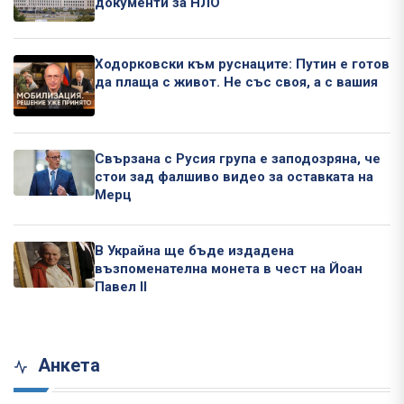
документи за НЛО
Ходорковски към руснаците: Путин е готов
да плаща с живот. Не със своя, а с вашия
Свързана с Русия група е заподозряна, че
стои зад фалшиво видео за оставката на
Мерц
В Украйна ще бъде издадена
възпоменателна монета в чест на Йоан
Павел II
Анкета