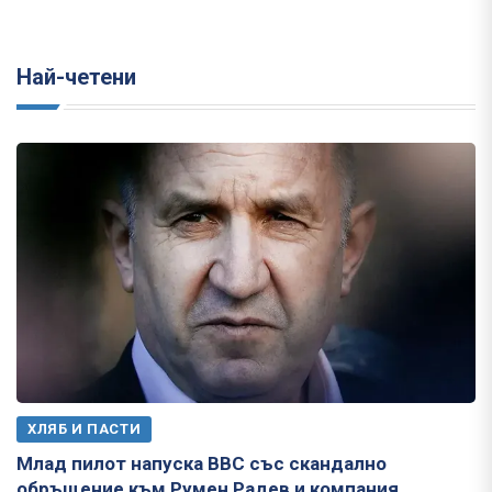
Най-четени
ХЛЯБ И ПАСТИ
Млад пилот напуска ВВС със скандално
обръщение към Румен Радев и компания