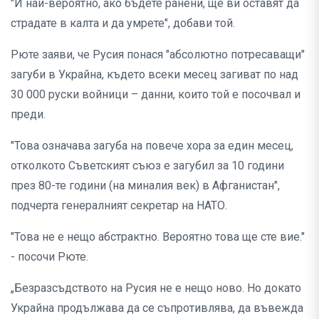
"И най-вероятно, ако бъдете ранени, ще ви оставят да
страдате в калта и да умрете", добави той.
Рюте заяви, че Русия понася "абсолютно потресаващи"
загуби в Украйна, където всеки месец загиват по над
30 000 руски войници – данни, които той е посочвал и
преди.
"Това означава загуба на повече хора за един месец,
отколкото Съветският съюз е загубил за 10 години
през 80-те години (на миналия век) в Афганистан",
подчерта генералният секретар на НАТО.
"Това не е нещо абстрактно. Вероятно това ще сте вие."
- посочи Рюте.
„Безразсъдството на Русия не е нещо ново. Но докато
Украйна продължава да се съпротивлява, да въвежда