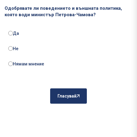
Одобрявате ли поведението и външната политика,
която води министър Петрова-Чамова?
Да
Не
Нямам мнение
Гласувай