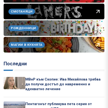
СМОТАНЯЦИ
РОЖДЕННИЦИ
МАГИИ В КУХНЯТА
Последни
МВнР към Скопие: Ива Михайлова трябва
да получи достъп до навременно и
адекватно лечение
Пентагонът публикува пета серия от