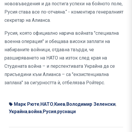
нововъведения и да постига успехи на бойното поле,
Русия става все по-отчаяна.“ - коментира генералният
секретар на Алианса.
Русия, която официално нарича войната "специална
военна операция" и обещава високи заплати на
набираните войници, отдавна твърди, че
разширяването на НАТО на изток след края на
Студената война – и перспективата Украйна да се
присъедини към Алианса – са "екзистенциална
заплаха" за сигурността ѝ, отбелязва Ройтерс.
Марк Рюте
НАТО
Киев
Володимир Зеленски
,
,
,
,
Украйна
война
Русия
руснаци
,
,
,