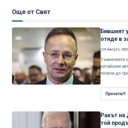
Още от Свят
Бившият 
отиде в з
9 Август, 202
Съмненията с
китайския ав
получи до тр
Прочети
Ракът на 
той прод