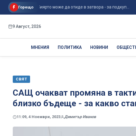
инистър Сиярто може да отиде в затвора - за подкуп...
Ра
Горещо
9 Август, 2026
МНЕНИЯ
ПОЛИТИКА
НОВИНИ
ОБЩЕСТ
СВЯТ
САЩ очакват промяна в тактик
близко бъдеще - за какво ст
11:09, 4 Ноември, 2023
Димитър Иванов