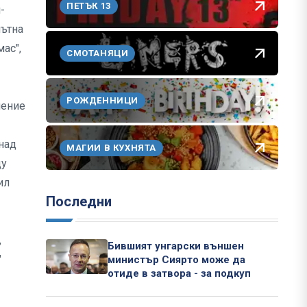
ПЕТЪК 13
-
пътна
ас",
СМОТАНЯЦИ
РОЖДЕННИЦИ
шение
над
МАГИИ В КУХНЯТА
щу
ил
Последни
,
Бившият унгарски външен
"
министър Сиярто може да
отиде в затвора - за подкуп