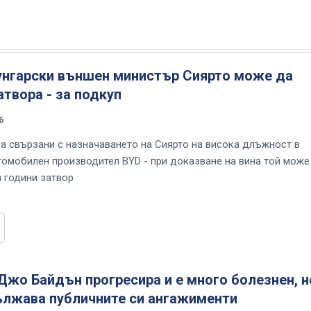
унгарски външен министър Сиярто може да
атвора - за подкуп
6
а свързани с назначаването на Сиярто на висока длъжност в
томобилен производител BYD - при доказване на вина той може
и години затвор
Джо Байдън прогресира и е много болезнен, н
ължава публичните си ангажименти