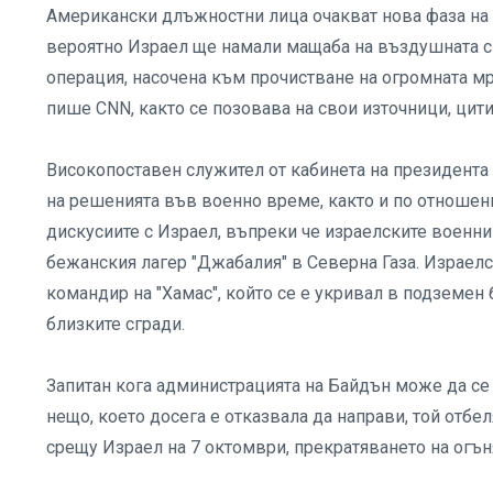
Американски длъжностни лица очакват нова фаза на 
вероятно Израел ще намали мащаба на въздушната си
операция, насочена към прочистване на огромната мр
пише CNN, както се позовава на свои източници, цит
Високопоставен служител от кабинета на президента е
на решенията във военно време, както и по отношени
дискусиите с Израел, въпреки че израелските военн
бежанския лагер "Джабалия" в Северна Газа. Израелск
командир на "Хамас", който се е укривал в подземен 
близките сгради.
Запитан кога администрацията на Байдън може да се 
нещо, което досега е отказвала да направи, той отбел
срещу Израел на 7 октомври, прекратяването на огън