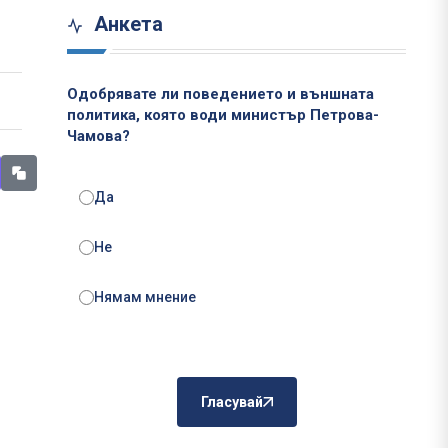
Анкета
Одобрявате ли поведението и външната
политика, която води министър Петрова-
Чамова?
Да
Не
Нямам мнение
Гласувай