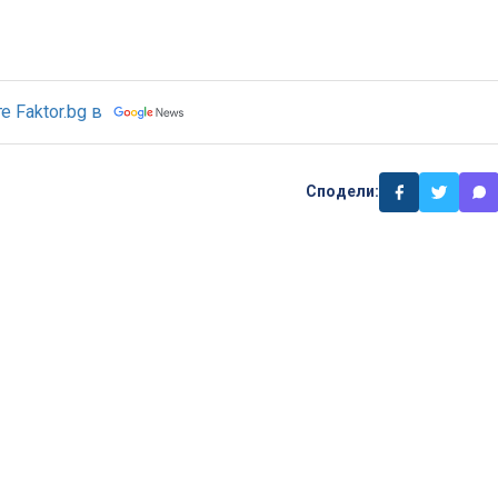
 Faktor.bg в
Сподели: