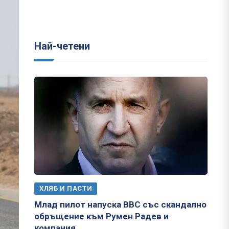
Най-четени
ХЛЯБ И ПАСТИ
Млад пилот напуска ВВС със скандално
обръщение към Румен Радев и
компания