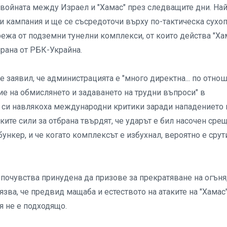
войната между Израел и "Хамас" през следващите дни. Най
 кампания и ще се съсредоточи върху по-тактическа сухо
ежа от подземни тунелни комплекси, от които действа "Хам
ирана от РБК-Украйна.
 заявил, че администрацията е "много директна... по отно
е на обмислянето и задаването на трудни въпроси" в
и си навлякоха международни критики заради нападението 
ите сили за отбрана твърдят, че ударът е бил насочен сре
бункер, и че когато комплексът е избухнал, вероятно е срут
почувства принудена да призове за прекратяване на огъня
язва, че предвид мащаба и естеството на атаките на "Хамас
я не е подходящо.