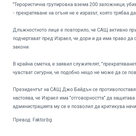
"Терористична групировка взема 200 заложници, убив
- прекратяване на огъня не е изразът, която трябва д
Длъжностното лице е повторило, че САЩ активно приз
подчертават пред Израел, че дори и да има право да
закони.
В крайна сметка, е заявил служителят, "прекратяване
чувстват сигурни, че подобно нещо не може да се пов
Президентът на САЩ Джо Байдън се противопоставя н
настоява, че Израел има "отговорността" да защитава 
администрацията му се е позволил да критикува начи
Превод: Faktor.bg