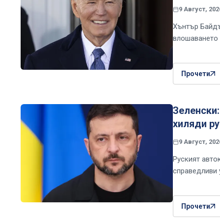
9 Август, 202
Хънтър Байдъ
влошаването 
Прочети
Зеленски:
хиляди ру
9 Август, 202
Руският авто
справедливи 
Прочети