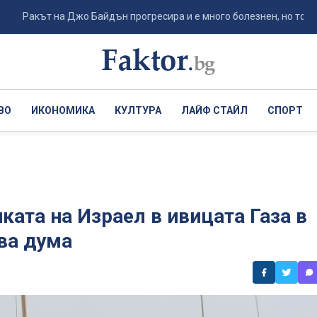
кът на Джо Байдън прогресира и е много болезнен, но той продълж
ВО
ИКОНОМИКА
КУЛТУРА
ЛАЙФ СТАЙЛ
СПОРТ
ата на Израел в ивицата Газа в
ава дума