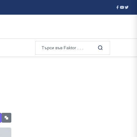
ава публичните ...
От днес цените в магазините са само в ев