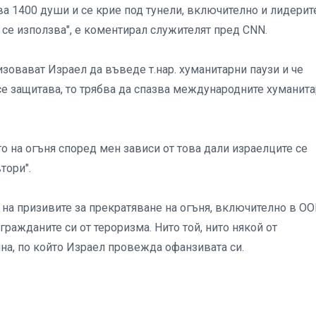
а 1400 души и се крие под тунели, включително и лидерит
а се използва", е коментирал служителят пред CNN.
овават Израел да въведе т.нар. хуманитарни паузи и че
 се защитава, то трябва да спазва международните хуманит
то на огъня според мен зависи от това дали израелците се
тори".
а призивите за прекратяване на огъня, включително в ОО
гражданите си от тероризма. Нито той, нито някой от
на, по който Израел провежда офанзивата си.