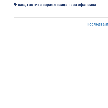
сащ
тактика
израел
ивица газа
офанзива
,
,
,
,
Последвайте