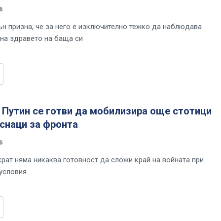
6
н призна, че за него е изключително тежко да наблюдава
на здравето на баща си
 Путин се готви да мобилизира още стотици
снаци за фронта
6
крат няма никаква готовност да сложи край на войната при
условия