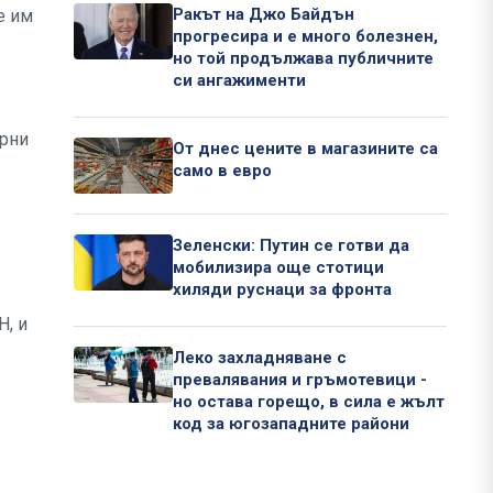
Ракът на Джо Байдън
е им
прогресира и е много болезнен,
но той продължава публичните
си ангажименти
арни
От днес цените в магазините са
само в евро
Зеленски: Путин се готви да
мобилизира още стотици
хиляди руснаци за фронта
Н, и
Леко захладняване с
превалявания и гръмотевици -
но остава горещо, в сила е жълт
код за югозападните райони