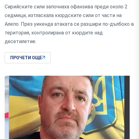
Сирийските сили започнаха офанзива преди около 2
седмици, изтласкала кюрдските сили от части на
Алепо. През уикенда атаката се разшири по-дълбоко в
територия, контролирана от кюрдите над
десетилетие.
ПРОЧЕТИ ОЩЕ