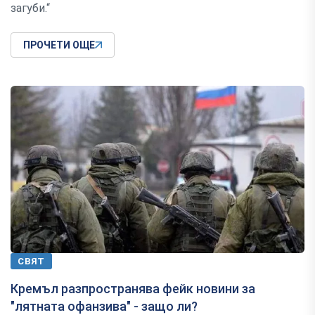
загуби.“
ПРОЧЕТИ ОЩЕ
СВЯТ
Кремъл разпространява фейк новини за
"лятната офанзива" - защо ли?