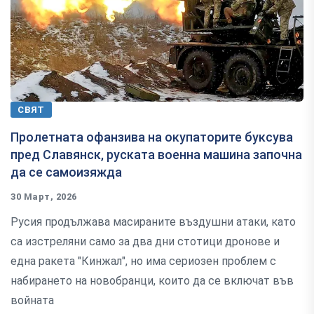
СВЯТ
Пролетната офанзива на окупаторите буксува
пред Славянск, руската военна машина започна
да се самоизяжда
30 Март, 2026
Русия продължава масираните въздушни атаки, като
са изстреляни само за два дни стотици дронове и
една ракета "Кинжал", но има сериозен проблем с
набирането на новобранци, които да се включат във
войната