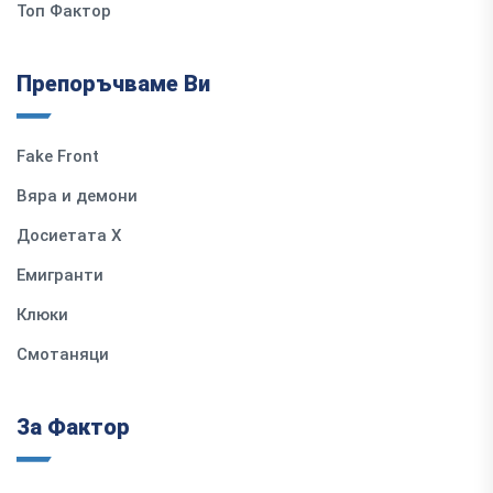
Топ Фактор
Препоръчваме Ви
Fake Front
Вяра и демони
Досиетата Х
Емигранти
Клюки
Смотаняци
За Фактор