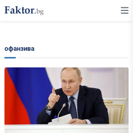
офанзива