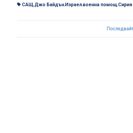
САЩ
Джо Байдън
Израел
военна помощ
Сирия
,
,
,
,
Последвайте