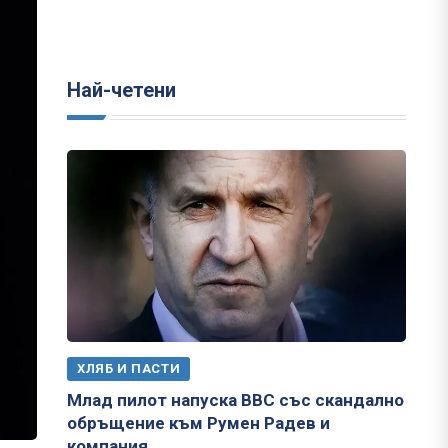
Най-четени
ХЛЯБ И ПАСТИ
Млад пилот напуска ВВС със скандално
обръщение към Румен Радев и
компания