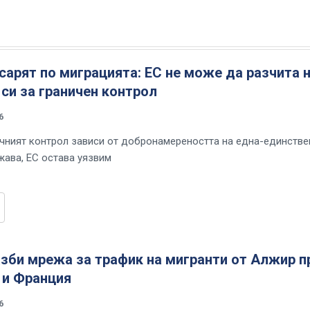
арят по миграцията: ЕС не може да разчита 
си за граничен контрол
6
чният контрол зависи от добронамереността на една-единстве
ава, ЕС остава уязвим
зби мрежа за трафик на мигранти от Алжир п
 и Франция
6