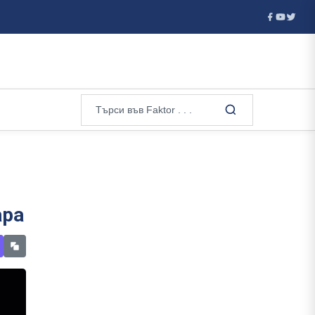
разби мрежа за трафик на мигранти от Алжир през Сардиния и Фра
ара