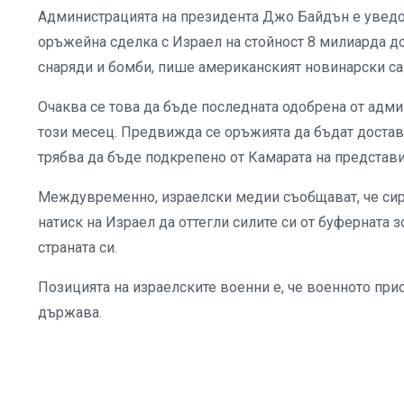
Администрацията на президента Джо Байдън е уведо
оръжейна сделка с Израел на стойност 8 милиарда дол
снаряди и бомби, пише американският новинарски сай
Очаква се това да бъде последната одобрена от адми
този месец. Предвижда се оръжията да бъдат достав
трябва да бъде подкрепено от Камарата на представ
Междувременно, израелски медии съобщават, че сир
натиск на Израел да оттегли силите си от буферната 
страната си.
Позицията на израелските военни е, че военното при
държава.