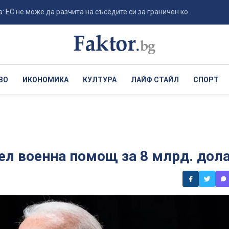
е може да разчита на съседите си за граничен ко...
Италия 
ВО
ИКОНОМИКА
КУЛТУРА
ЛАЙФ СТАЙЛ
СПОРТ
ел военна помощ за 8 млрд. дол