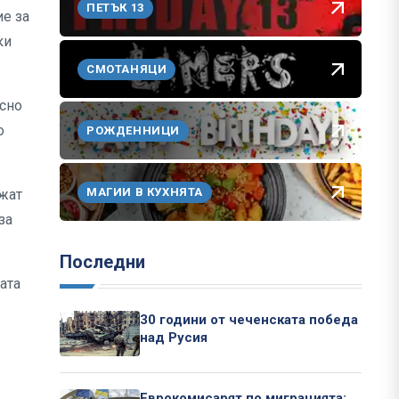
ПЕТЪК 13
е за
ки
.
СМОТАНЯЦИ
ъсно
о
РОЖДЕННИЦИ
МАГИИ В КУХНЯТА
жат
за
Последни
ата
30 години от чеченската победа
над Русия
Еврокомисарят по миграцията: