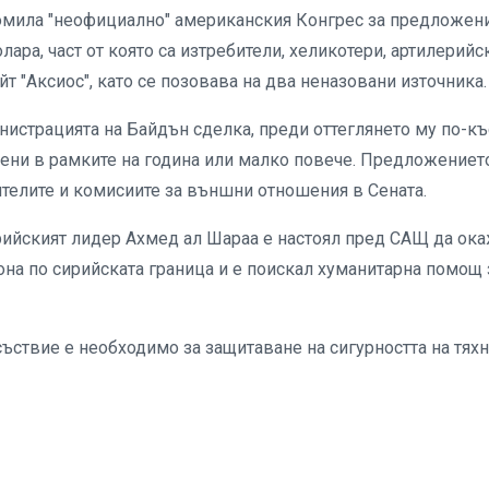
мила "неофициално" американския Конгрес за предложени
ара, част от която са изтребители, хеликотери, артилерийс
т "Аксиос", като се позовава на два неназовани източника
нистрацията на Байдън сделка, преди оттеглянето му по-к
ени в рамките на година или малко повече. Предложениет
ителите и комисиите за външни отношения в Сената.
ийският лидер Ахмед ал Шараа е настоял пред САЩ да ока
зона по сирийската граница и е поискал хуманитарна помощ 
съствие е необходимо за защитаване на сигурността на тяхн