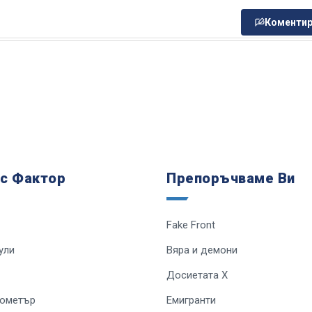
Коментир
 с Фактор
Препоръчваме Ви
Fake Front
ули
Вяра и демони
Досиетата Х
лометър
Емигранти