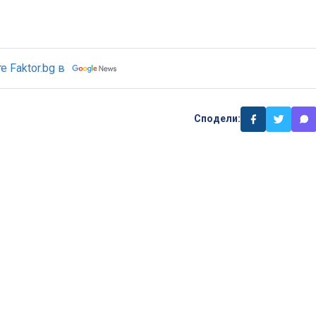
 Faktor.bg в
Сподели: