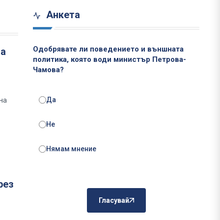
Анкета
Одобрявате ли поведението и външната
на
политика, която води министър Петрова-
Чамова?
на
Да
Не
Нямам мнение
рез
Гласувай