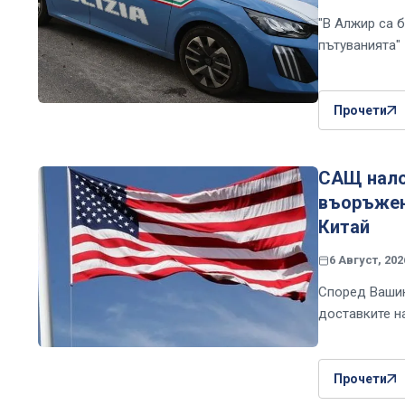
"В Алжир са б
пътуванията"
Прочети
САЩ нало
въоръжени
Китай
6 Август, 202
Според Вашин
доставките н
Прочети