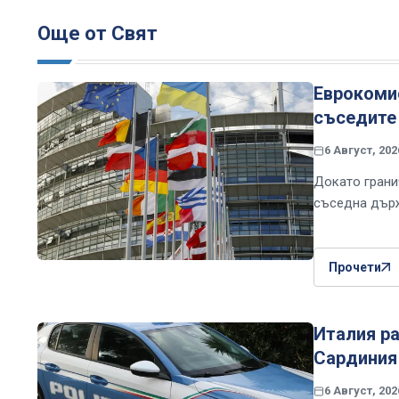
Още от Свят
Еврокомис
съседите 
6 Август, 202
Докато грани
съседна държ
Прочети
Италия ра
Сардиния
6 Август, 202