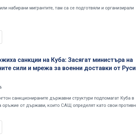
или набирани мигрантите, там са се подготвяли и организирали
жиха санкции на Куба: Засягат министъра на
те сили и мрежа за военни доставки от Руси
6
гтон санкционираните държавни структури подпомагат Куба в
а оръжие от държави, които САЩ определят като свои против