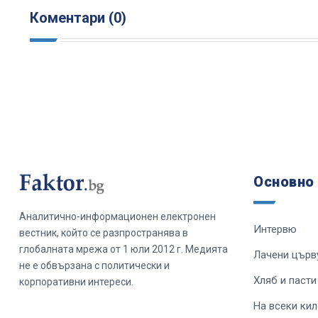
Коментари (0)
Основно
Аналитично-информационен електронен
Интервю
вестник, който се разпространява в
глобалната мрежа от 1 юли 2012 г. Медията
Лачени църв
не е обвързана с политически и
Хляб и пасти
корпоративни интереси.
На всеки ки