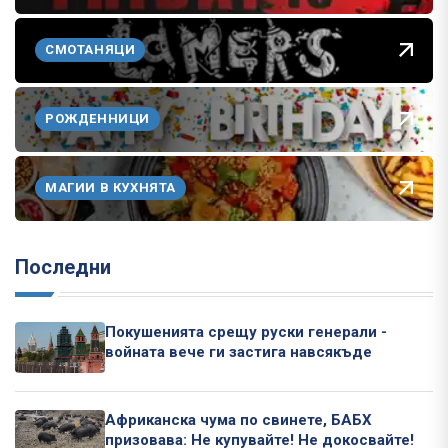
СМОТАНЯЦИ
РОЖДЕННИЦИ
МАГИИ В КУХНЯТА
Последни
Покушенията срещу руски генерали -
войната вече ги застига навсякъде
Африканска чума по свинете, БАБХ
призовава: Не купувайте! Не докосвайте!