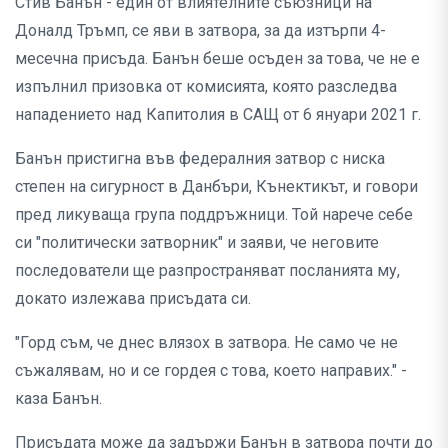
Стив Банън - един от влиятелните съюзници на
Доналд Тръмп, се яви в затвора, за да изтърпи 4-
месечна присъда. Банън беше осъден за това, че не е
изпълнил призовка от комисията, която разследва
нападението над Капитолия в САЩ от 6 януари 2021 г.
Банън пристигна във федералния затвор с ниска
степен на сигурност в Данбъри, Кънектикът, и говори
пред ликуваща група поддръжници. Той нарече себе
си "политически затворник" и заяви, че неговите
последователи ще разпространяват посланията му,
докато излежава присъдата си.
"Горд съм, че днес влязох в затвора. Не само че не
съжалявам, но и се гордея с това, което направих." -
каза Банън.
Присъдата може да задържи Банън в затвора почти до