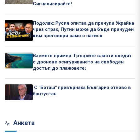
Сигнализирайте!
Подоляк: Русия опитва да пречупи Украйна
чрез страх, Путин може да бъде принуден
към преговори само с натиск
Вземете пример: Гръцките власти следят
с дронове осигуряването на свободен
достъп до плажовете;
С "Боташ" превърнаха България отново в
бантустан
Анкета