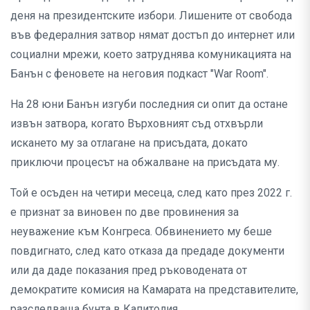
деня на президентските избори. Лишените от свобода
във федералния затвор нямат достъп до интернет или
социални мрежи, което затруднява комуникацията на
Банън с феновете на неговия подкаст "War Room".
На 28 юни Банън изгуби последния си опит да остане
извън затвора, когато Върховният съд отхвърли
искането му за отлагане на присъдата, докато
приключи процесът на обжалване на присъдата му.
Той е осъден на четири месеца, след като през 2022 г.
е признат за виновен по две провинения за
неуважение към Конгреса. Обвинението му беше
повдигнато, след като отказа да предаде документи
или да даде показания пред ръководената от
демократите комисия на Камарата на представителите,
разследваща бунта в Капитолия.