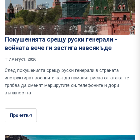
Покушенията срещу руски генерали -
войната вече ги застига навсякъде
7 Август, 2026
След покушенията срещу руски генерали в страната
инструктират военните как да намалят риска от атака: те
трябва да сменят маршрутите си, телефоните и дори
външността
Прочети