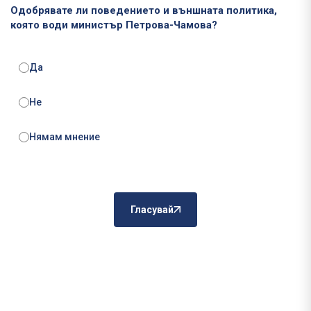
Одобрявате ли поведението и външната политика,
която води министър Петрова-Чамова?
Да
Не
Нямам мнение
Гласувай