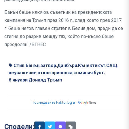
Банън беше ключов съветник на президентската
кампания на Тръмп през 2016 г., след което през 2017
г. беше негов главен стратег в Белия дом, преди да се
стигне до разрив между тях, който по-късно беше
преодолян. /БГНЕС
Стив Банън
затвор
Данбъри
Кънектикът
САЩ
,
,
,
,
,
неуважение
отказ
призовка
комисия
бунт
,
,
,
,
,
6 януари
Доналд Тръмп
,
Последвайте Faktor.bg в
Сподели: