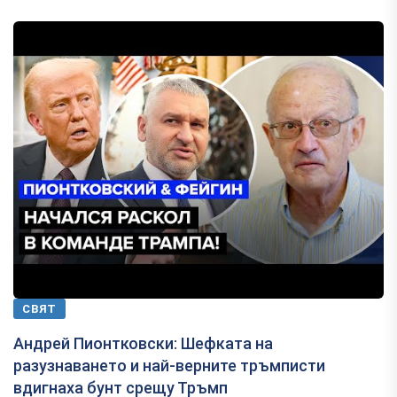
СВЯТ
Андрей Пионтковски: Шефката на
разузнаването и най-верните тръмписти
вдигнаха бунт срещу Тръмп