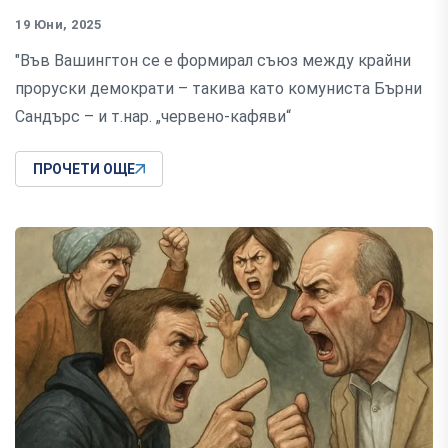
19 Юни, 2025
"Във Вашингтон се е формирал съюз между крайни
проруски демократи – такива като комуниста Бърни
Сандърс – и т.нар. „червено-кафяви“
ПРОЧЕТИ ОЩЕ