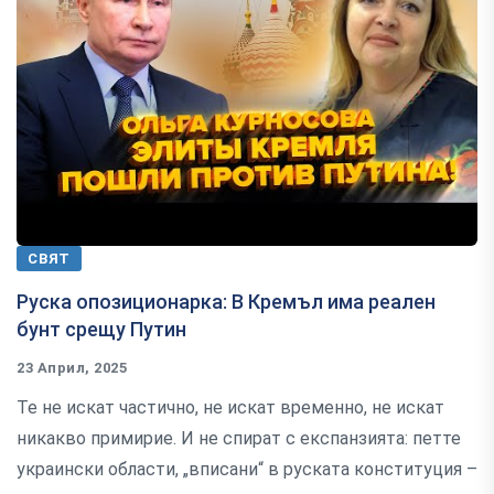
СВЯТ
Руска опозиционарка: В Кремъл има реален
бунт срещу Путин
23 Април, 2025
Те не искат частично, не искат временно, не искат
никакво примирие. И не спират с експанзията: петте
украински области, „вписани“ в руската конституция –