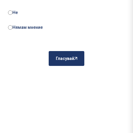
Не
Нямам мнение
Гласувай