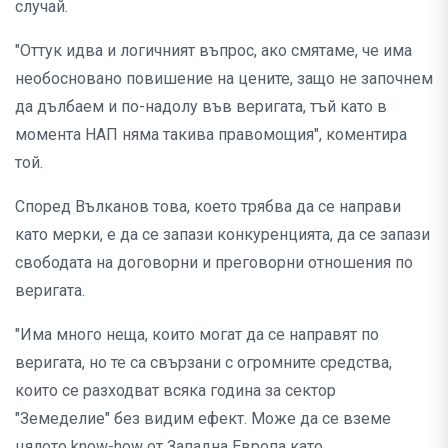
случай.
"Оттук идва и логичният въпрос, ако смятаме, че има
необосновано повишение на цените, защо не започнем
да дълбаем и по-надолу във веригата, тъй като в
момента НАП няма такива правомощия", коментира
той.
Според Вълканов това, което трябва да се направи
като мерки, е да се запази конкуренцията, да се запази
свободата на договорни и преговорни отношения по
веригата.
"Има много неща, които могат да се направят по
веригата, но те са свързани с огромните средства,
които се разходват всяка година за сектор
"Земеделие" без видим ефект. Може да се вземе
цялото know-how от Западна Европа като