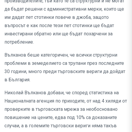
производителите, тъй като те са структурни и не могат
да бъдат решени с административни мерки, които ще
им дадат пет стотинки повече в джоба, защото
въпросът е как после тези пет стотинки ще бъдат
инвестирани обратно или ще бъдат похарчени за
потребление.
Вълканов беше категоричен, че всички структурни
проблеми в земеделието са трупани през последните
30 години, много преди търговските вериги да дойдат
в България.
Николай Вълканов добави, че според статистика на
Националната агенция по приходите, от над 4 хиляди от
проверките в търговската мрежа за необосновано
повишение на цените, едва под 10% са доказаните
случаи, а в големите търговски вериги няма такъв