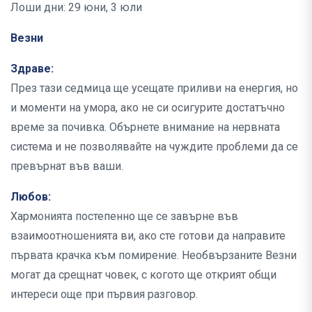
Лоши дни: 29 юни, 3 юли
Везни
Здраве:
През тази седмица ще усещате приливи на енергия, но
и моменти на умора, ако не си осигурите достатъчно
време за почивка. Обърнете внимание на нервната
система и не позволявайте на чуждите проблеми да се
превърнат във ваши.
Любов:
Хармонията постепенно ще се завърне във
взаимоотношенията ви, ако сте готови да направите
първата крачка към помирение. Необвързаните Везни
могат да срещнат човек, с когото ще открият общи
интереси още при първия разговор.