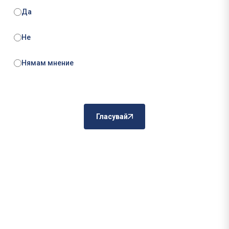
Да
Не
Нямам мнение
Гласувай