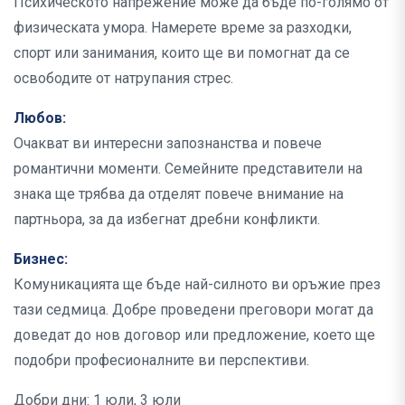
Психическото напрежение може да бъде по-голямо от
физическата умора. Намерете време за разходки,
спорт или занимания, които ще ви помогнат да се
освободите от натрупания стрес.
Любов:
Очакват ви интересни запознанства и повече
романтични моменти. Семейните представители на
знака ще трябва да отделят повече внимание на
партньора, за да избегнат дребни конфликти.
Бизнес:
Комуникацията ще бъде най-силното ви оръжие през
тази седмица. Добре проведени преговори могат да
доведат до нов договор или предложение, което ще
подобри професионалните ви перспективи.
Добри дни: 1 юли, 3 юли