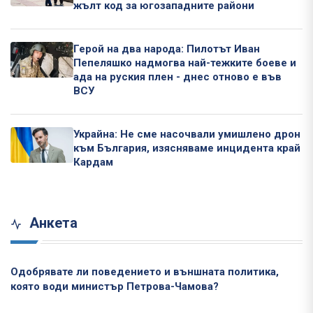
жълт код за югозападните райони
Герой на два народа: Пилотът Иван
Пепеляшко надмогва най-тежките боеве и
ада на руския плен - днес отново е във
ВСУ
Украйна: Не сме насочвали умишлено дрон
към България, изясняваме инцидента край
Кардам
Анкета
Одобрявате ли поведението и външната политика,
която води министър Петрова-Чамова?