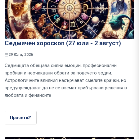
Седмичен хороскоп (27 юли - 2 август)
29 Юли, 2026
Седмицата обещава силни емоции, професионални
пробиви и неочаквани обрати за повечето зодии.
Астрологичните влияния насърчават смелите крачки, но
предупреждават да не се вземат прибързани решения в
любовта и финансите
Прочети