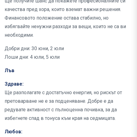
Ще получите шанс да покажете професионалните си
качества пред хора, които вземат важни решения.
Финансовото положение остава стабилно, но
избягвайте ненужни разходи за вещи, които не са ви
необходими.
Добри дни: 30 юни, 2 юли
Лоши дни: 4 юли, 5 юли
Лъв
Здраве:
Ще разполагате с достатъчно енергия, но рискът от
претоварване не е за подценяване. Добре е да
редувате активност с пълноценна почивка, за да
избегнете спад в тонуса към края на седмицата.
Любов: