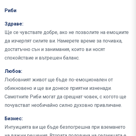
Риби
Здраве:
Ще се чувствате добре, ако не позволите на емоциите
да изчерпят силите ви. Намерете време за почивка,
достатъчно сън и занимания, които ви носят
спокойствие и вътрешен баланс.
Любов:
Любовният живот ще бъде по-емоционален от
обикновено и ще ви донесе приятни изненади.
Самотните Риби могат да срещнат човек, с когото ще
почувстват необичайно силно духовно привличане.
Бизнес:
Интуицията ви ще бъде безпогрешна при вземането
на важни решения. Втората половина на седмицата е