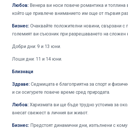
Любов:
Венера ви носи повече романтика и топлина 
който ще привлече вниманието им още от първия раз
Бизнес:
Очаквайте положителни новини, свързани с 
големият ви съюзник при разрешаването на сложен к
Добри дни: 9 и 13 юни.
Лоши дни: 11 и 14 юни.
Близнаци
Здраве:
Седмицата е благоприятна за спорт и физиче
и си осигурете повече време сред природата.
Любов:
Харизмата ви ще бъде трудно устоима за око
внесат свежест в личния ви живот.
Бизнес:
Предстоят динамични дни, изпълнени с комун