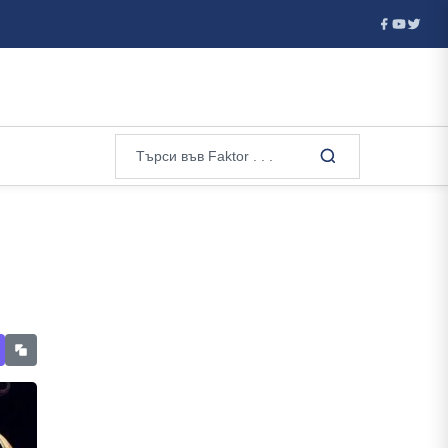
..
Италия отхвърли ултиматума на Испания за прекратяванет