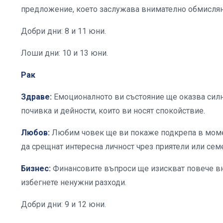
предложение, което заслужава внимателно обмислян
Добри дни: 8 и 11 юни.
Лоши дни: 10 и 13 юни.
Рак
Здраве:
Емоционалното ви състояние ще оказва силн
почивка и дейности, които ви носят спокойствие.
Любов:
Любим човек ще ви покаже подкрепа в момент
да срещнат интересна личност чрез приятели или сем
Бизнес:
Финансовите въпроси ще изискват повече вн
избегнете ненужни разходи.
Добри дни: 9 и 12 юни.