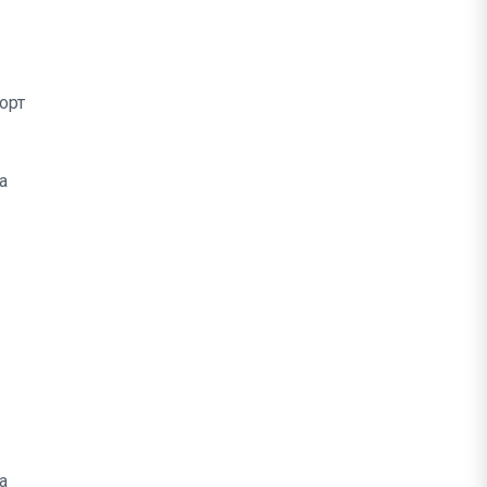
орт
а
а