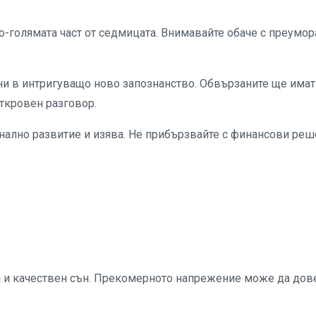
о-голямата част от седмицата. Внимавайте обаче с преумор
и в интригуващо ново запознанство. Обвързаните ще имат
ткровен разговор.
ално развитие и изява. Не прибързвайте с финансови реш
а и качествен сън. Прекомерното напрежение може да дов