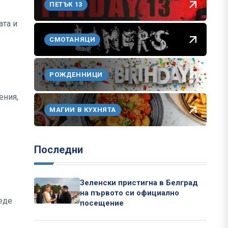
ПЕТЪК 13
ата и
СМОТАНЯЦИ
РОЖДЕННИЦИ
ения,
МАГИИ В КУХНЯТА
Последни
Зеленски пристигна в Белград
на първото си официално
еде
посещение