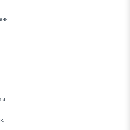
мени
и и
к,