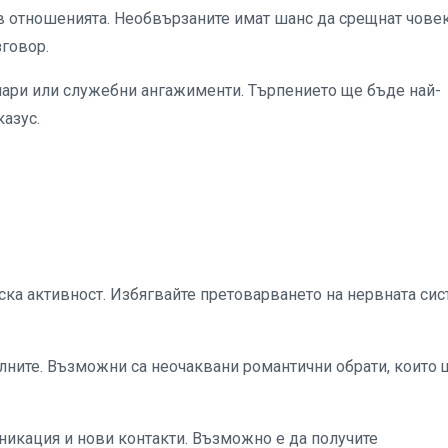
в отношенията. Необвързаните имат шанс да срещнат човек
говор.
пари или служебни ангажименти. Търпението ще бъде най-
азус.
ска активност. Избягвайте претоварването на нервната сис
лните. Възможни са неочаквани романтични обрати, които 
икация и нови контакти. Възможно е да получите