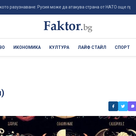
знаване: Русия може да атакува страна от НАТО още през тази ес.
ВО
ИКОНОМИКА
КУЛТУРА
ЛАЙФ СТАЙЛ
СПОРТ
)