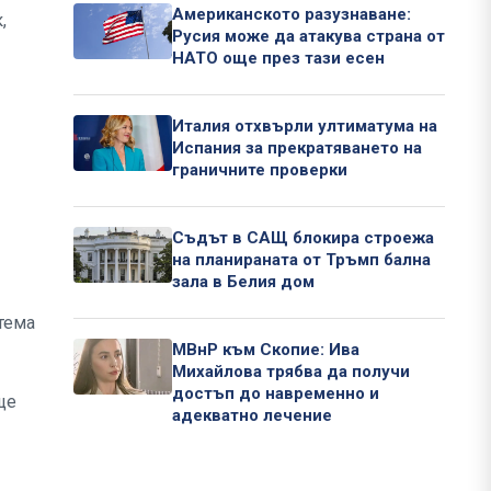
Американското разузнаване:
,
Русия може да атакува страна от
НАТО още през тази есен
Италия отхвърли ултиматума на
Испания за прекратяването на
граничните проверки
Съдът в САЩ блокира строежа
на планираната от Тръмп бална
зала в Белия дом
тема
МВнР към Скопие: Ива
Михайлова трябва да получи
достъп до навременно и
ще
адекватно лечение