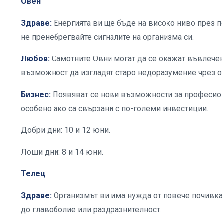
Овен
Здраве:
Енергията ви ще бъде на високо ниво през п
не пренебрегвайте сигналите на организма си.
Любов:
Самотните Овни могат да се окажат въвлечен
възможност да изгладят старо недоразумение чрез о
Бизнес:
Появяват се нови възможности за професион
особено ако са свързани с по-големи инвестиции.
Добри дни: 10 и 12 юни.
Лоши дни: 8 и 14 юни.
Телец
Здраве:
Организмът ви има нужда от повече почивк
до главоболие или раздразнителност.