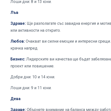
Лоши дни: 8 и 13 юни.
Лъв
Здраве:
Ще разполагате със завидна енергия и мотив
или активности на открито.
Любов:
Очакват ви силни емоции и интересни срещи
крачка напред.
Бизнес:
Лидерските ви качества ще бъдат забелязан
проект или повишение.
Добри дни: 10 и 14 юни.
Лоши дни: 9 и 11 юни.
Дева
Здраве:
Обърнете внимание на баланса между работа