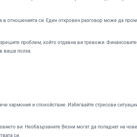
а в отношенията си. Един откровен разговор може да про
азрешите проблем, който отдавна ви тревожи. Финансовите
в ваша полза.
че хармония и спокойствие. Избягвайте стресови ситуаци
ието ви. Необвързаните Везни могат да попаднат на чове
твата си.