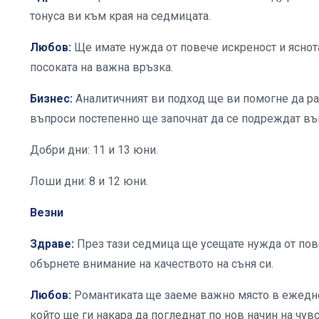
тонуса ви към края на седмицата.
Любов:
Ще имате нужда от повече искреност и яснот
посоката на важна връзка.
Бизнес:
Аналитичният ви подход ще ви помогне да р
въпроси постепенно ще започнат да се подреждат въ
Добри дни: 11 и 13 юни.
Лоши дни: 8 и 12 юни.
Везни
Здраве:
През тази седмица ще усещате нужда от пове
обърнете внимание на качеството на съня си.
Любов:
Романтиката ще заеме важно място в ежеднев
който ще ги накара да погледнат по нов начин на чувс