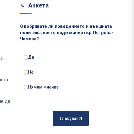
Анкета
Одобрявате ли поведението и външната
политика, която води министър Петрова-
Чамова?
Да
за
Не
могат
Нямам мнение
не да
Гласувай