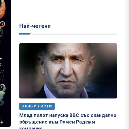
Най-четени
ХЛЯБ И ПАСТИ
Млад пилот напуска ВВС със скандално
обръщение към Румен Радев и
компания