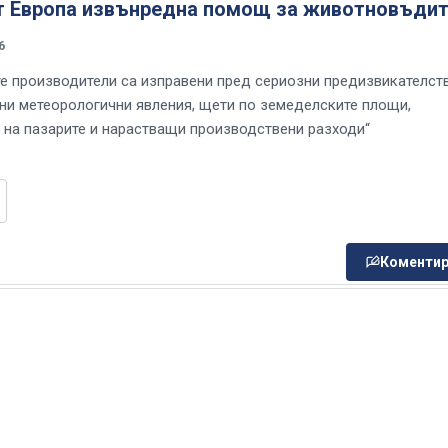
т Европа извънредна помощ за животновъдит
6
е производители са изправени пред сериозни предизвикателст
ни метеорологични явления, щети по земеделските площи,
 на пазарите и нарастващи производствени разходи“
Коментир