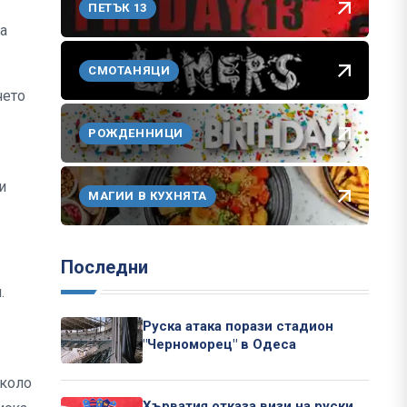
ПЕТЪК 13
на
СМОТАНЯЦИ
чето
РОЖДЕННИЦИ
и
МАГИИ В КУХНЯТА
Последни
.
Руска атака порази стадион
"Черноморец" в Одеса
около
Хърватия отказа визи на руски