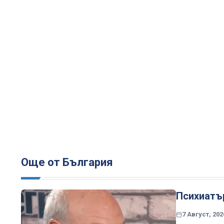
Още от България
Психиатър
7 Август, 202