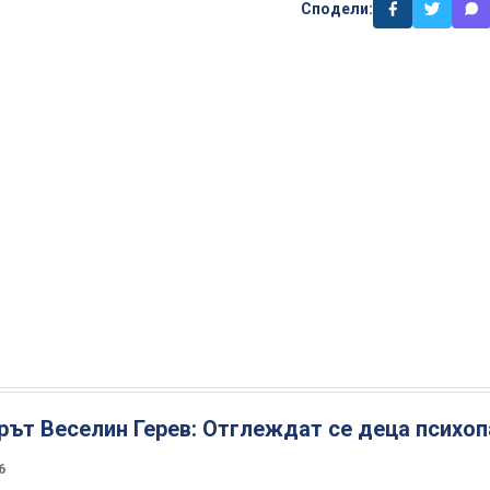
Сподели:
ът Веселин Герев: Отглеждат се деца психоп
6