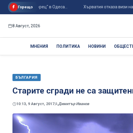
он "Черноморец" в Одеса...
Хърватия отказа визи на руски 
Горещо
8 Август, 2026
МНЕНИЯ
ПОЛИТИКА
НОВИНИ
ОБЩЕСТ
БЪЛГАРИЯ
Старите сгради не са защите
10:13, 9 Август, 2017
Димитър Иванов