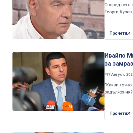
Според него 
Георги Кузев
Прочети
Ивайло Ми
за замраз
7 Август, 202
"Какви точно 
задължения?
Прочети