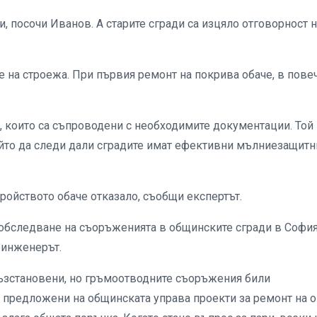
, посочи Иванов. А старите сгради са изцяло отговорност 
е на строежа. При първия ремонт на покрива обаче, в пове
, които са съпроводени с необходимите документации. Той
който да следи дали сградите имат ефективни мълниезащитн
ройството обаче отказало, съобщи експертът.
 обследване на съоръженията в общинските сгради в София
 инженерът.
 възстановени, но гръмоотводните съоръжения били
и предложени на общинската управа проекти за ремонт на 