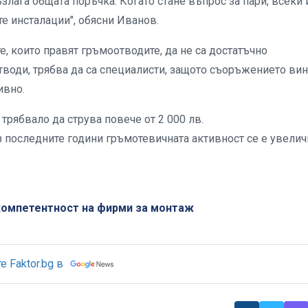
ъзлага общата поръчка. Когато стане въпрос за пари, всеки 
е инсталации", обясни Иванов.
, които правят гръмоотводите, да не са достатъчно
тводи, трябва да са специалисти, защото съоръжението вин
ивно.
трябвало да струва повече от 2 000 лв.
 последните години гръмотевичната активност се е увелич
компетентност на фирми за монтаж
 Faktor.bg в