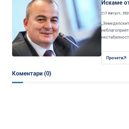
Искаме о
7 Август, 202
„Земеделскит
неблагоприят
нестабилност
Прочети
Коментари (0)