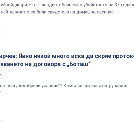
тийнейджърите от Пловдив, обвинени в убийството на 37-годи
, най-вероятно са били свидетели на домашно насилие
рчев: Явно някой много иска да скрие прото
яването на договора с „Боташ“
6
са тези „подобрени условия“? Какво се случва с натрупаните
"