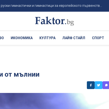
гимнастички и гимнастици за европейското първенств...
Пси
ВО
ИКОНОМИКА
КУЛТУРА
ЛАЙФ СТАЙЛ
СПОРТ
ни от мълнии