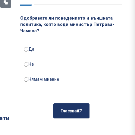
Одобрявате ли поведението и външната
политика, която води министър Петрова-
Чамова?
Да
Не
Нямам мнение
Гласувай
ати