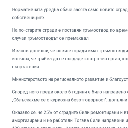
Нормативната уредба обаче засяга само новите сгради
собствениците.
На по-старите сгради е поставян гръмоотвод по врем
случаи гръмоотводът се премахвал.
Иванов допълни, че новите сгради имат гръмоотводи
изтъкна, че трябва да се създаде контролен орган, 
съоръжения.
Министерството на регионалното развитие и благоуст
Според него преди около 6 години е било направено
„Сблъскахме се с куриозна безотговорност", допълни
Оказало се, че 25% от сградите били ремонтирани и
амортизирани и не работели. Тогава били направени 