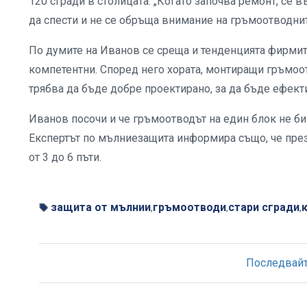
120 сгради в столицата. „Когато започва ремонт, се в
да спести и не се обръща внимание на гръмоотводнит
По думите на Иванов се среща и тенденцията фирмите
компетентни. Според него хората, монтиращи гръмоо
трябва да бъде добре проектирано, за да бъде ефект
Иванов посочи и че гръмоотводът на един блок не би 
Експертът по мълниезащита информира също, че през
от 3 до 6 пъти.
защита от мълнии
гръмоотводи
стари сгради
,
,
,
Последвайте