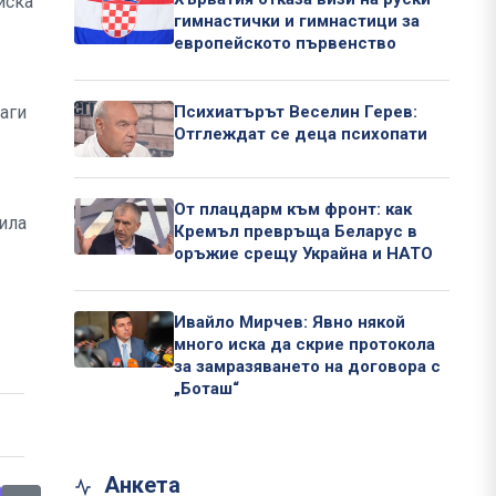
иска
гимнастички и гимнастици за
европейското първенство
аги
Психиатърът Веселин Герев:
Отглеждат се деца психопати
От плацдарм към фронт: как
ила
Кремъл превръща Беларус в
оръжие срещу Украйна и НАТО
Ивайло Мирчев: Явно някой
много иска да скрие протокола
за замразяването на договора с
„Боташ“
Анкета