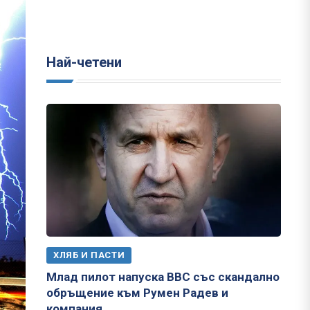
Най-четени
ХЛЯБ И ПАСТИ
Млад пилот напуска ВВС със скандално
обръщение към Румен Радев и
компания