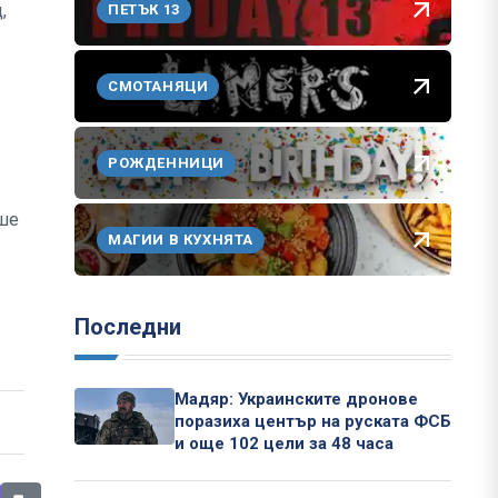
,
ПЕТЪК 13
СМОТАНЯЦИ
РОЖДЕННИЦИ
еше
МАГИИ В КУХНЯТА
Последни
Мадяр: Украинските дронове
поразиха център на руската ФСБ
и още 102 цели за 48 часа