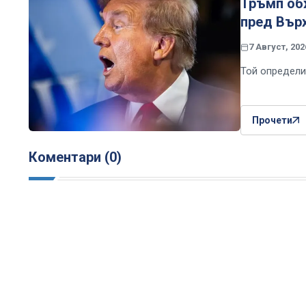
Тръмп об
пред Вър
7 Август, 202
Той определи
Прочети
Коментари (0)