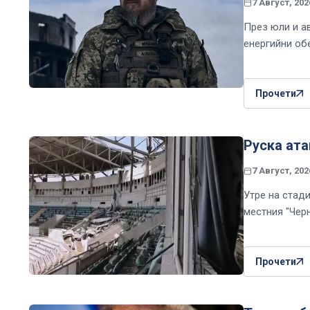
7 Август, 202
През юли и а
енергийни об
Прочети
Руска ата
7 Август, 202
Утре на стад
местния "Чер
Прочети