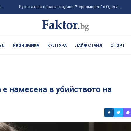
Руска атака порази стадион "Черноморец" в Одеса...
Хър
ВО
ИКОНОМИКА
КУЛТУРА
ЛАЙФ СТАЙЛ
СПОРТ
е намесена в убийството на