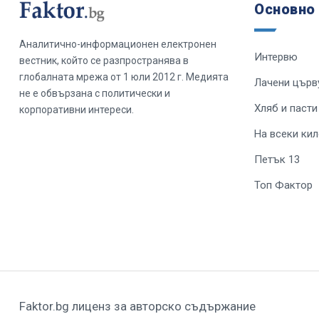
Основно
Аналитично-информационен електронен
Интервю
вестник, който се разпространява в
глобалната мрежа от 1 юли 2012 г. Медията
Лачени църв
не е обвързана с политически и
Хляб и пасти
корпоративни интереси.
На всеки ки
Петък 13
Топ Фактор
Faktor.bg лиценз за авторско съдържание