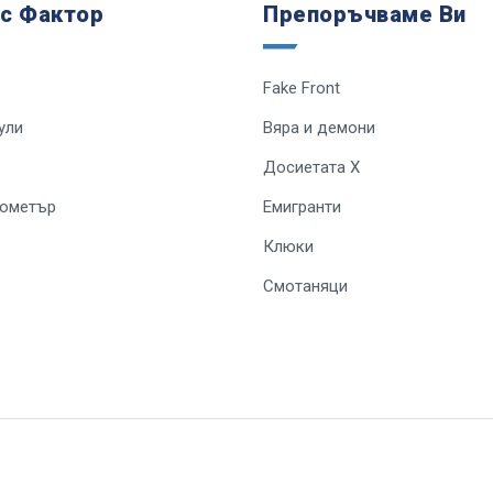
 с Фактор
Препоръчваме Ви
Fake Front
ули
Вяра и демони
Досиетата Х
лометър
Емигранти
Клюки
Смотаняци