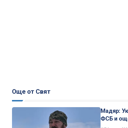
Още от Свят
Мадяр: Ук
ФСБ и още