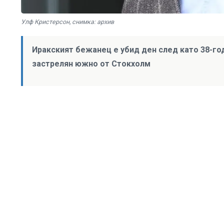
Улф Кристерсон, снимка: архив
Иракският бежанец е убид ден след като 38-го
застрелян южно от Стокхолм