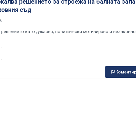
жалва решението за строежа на балната зала
ховния съд
6
 решението като „ужасно, политически мотивирано и незаконно
Коментир