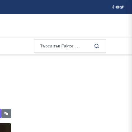
ватия отказа визи на руски гимнастички и гимнастици за европейс