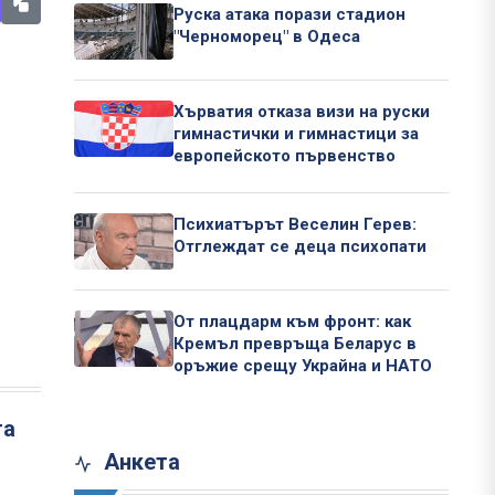
Руска атака порази стадион
"Черноморец" в Одеса
Хърватия отказа визи на руски
гимнастички и гимнастици за
европейското първенство
Психиатърът Веселин Герев:
Отглеждат се деца психопати
От плацдарм към фронт: как
Кремъл превръща Беларус в
оръжие срещу Украйна и НАТО
та
Анкета