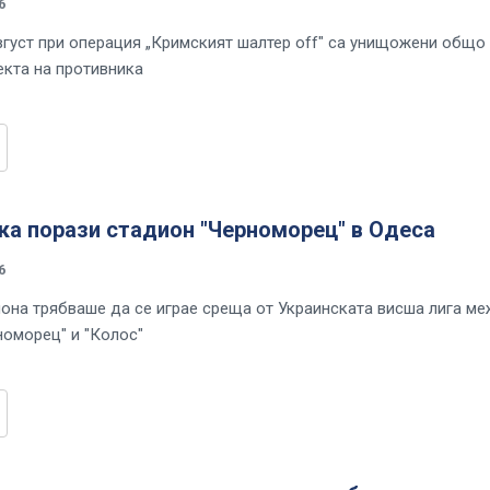
6
вгуст при операция „Кримският шалтер off" са унищожени общо
екта на противника
ка порази стадион "Черноморец" в Одеса
6
иона трябваше да се играе среща от Украинската висша лига м
номорец" и "Колос"