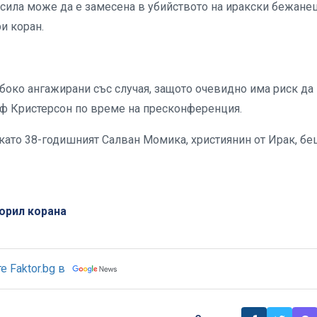
сила може да е замесена в убийството на иракски бежанец
и коран.
лбоко ангажирани със случая, защото очевидно има риск да
лф Кристерсон по време на пресконференция.
 като 38-годишният Салван Момика, християнин от Ирак, б
орил корана
 Faktor.bg в