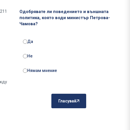
 211
Одобрявате ли поведението и външната
политика, която води министър Петрова-
Чамова?
Да
Не
Нямам мнение
ежду
Гласувай