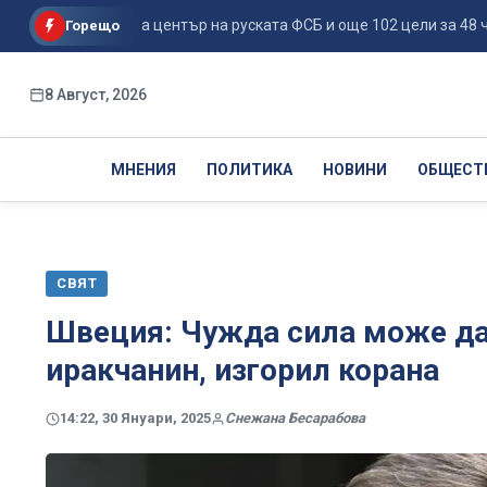
ове поразиха център на руската ФСБ и още 102 цели за 48 ч...
Горещо
8 Август, 2026
МНЕНИЯ
ПОЛИТИКА
НОВИНИ
ОБЩЕСТ
СВЯТ
Швеция: Чужда сила може да 
иракчанин, изгорил корана
14:22, 30 Януари, 2025
Снежана Бесарабова