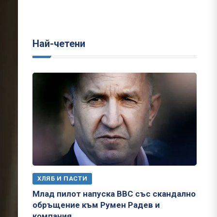
Най-четени
ХЛЯБ И ПАСТИ
Млад пилот напуска ВВС със скандално
обръщение към Румен Радев и
компания