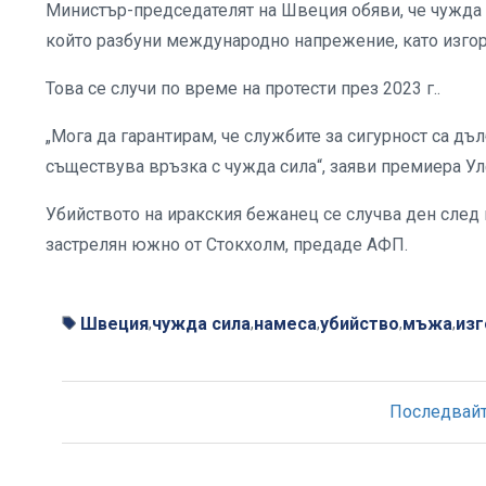
Министър-председателят на Швеция обяви, че чужда 
който разбуни международно напрежение, като изгор
Това се случи по време на протести през 2023 г..
„Мога да гарантирам, че службите за сигурност са дъ
съществува връзка с чужда сила“, заяви премиера У
Убийството на иракския бежанец се случва ден след
застрелян южно от Стокхолм, предаде АФП.
Швеция
чужда сила
намеса
убийство
мъжа
изг
,
,
,
,
,
Последвайте