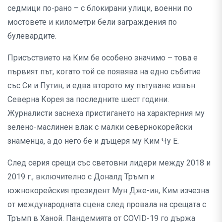
седмици по-рано – с блокирани улици, военни по
мостовете и километри бели заграждения по
булевардите.
Присъствието на Ким бе особено значимо – това е
първият път, когато той се появява на едно събитие
със Си и Путин, и едва второто му пътуване извън
Северна Корея за последните шест години.
Журналисти заснеха пристигането на характерния му
зелено-маслинен влак с малки севернокорейски
знаменца, а до него бе и дъщеря му Ким Чу Е.
След серия срещи със световни лидери между 2018 и
2019 г., включително с Доналд Тръмп и
южнокорейския президент Мун Дже-ин, Ким изчезна
от международната сцена след провала на срещата с
Тръмп в Ханой. Пандемията от COVID-19 го държа