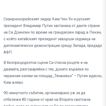
Севернокорейският лидер Ким Чен Ун и руският
президент Владимир Путин застанаха от двете страни
на Си Дзинпин по време на грандиозен парад в Пекин,
с който китайският президент завърши седмица на
дипломатически демонстрации срещу Запада, предаде
АФП.
В безпрецедентни сцени Си стисна ръцете и на
двамата, разговаряйки с тях, докато вървяха по
червения килим на площад „Тянанмън“ – Путин вдясно,
Ким вляво.
90-минутното събитие, организирано уж за да
отбележи 80 години от края на Втората световна