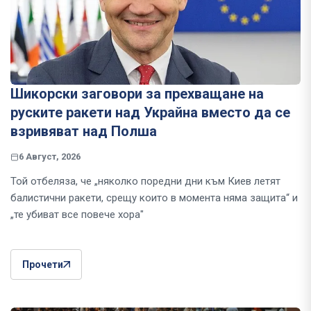
Шикорски заговори за прехващане на
руските ракети над Украйна вместо да се
взривяват над Полша
6 Август, 2026
Той отбеляза, че „няколко поредни дни към Киев летят
балистични ракети, срещу които в момента няма защита“ и
„те убиват все повече хора"
Прочети