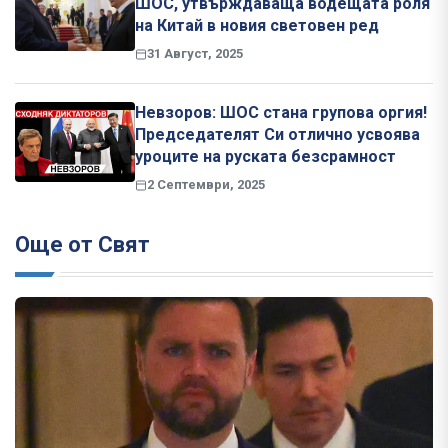
ШОС, утвърждаваща водещата роля
на Китай в новия световен ред
31 Август, 2025
Невзоров: ШОС стана групова оргия!
Председателят Си отлично усвоява
уроците на руската безсрамност
2 Септември, 2025
Още от Свят