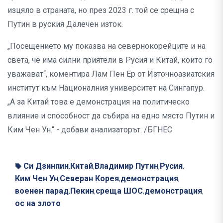
изцяло в страната, но през 2023 г. той се срещна с
Путин в руския Далечен изток.
„Посещението му показва на севернокорейците и на
света, че има силни приятели в Русия и Китай, които го
уважават“, коментира Лам Пен Ер от Източноазиатския
институт към Националния университет на Сингапур.
„А за Китай това е демонстрация на политическо
влияние и способност да събира на едно място Путин и
Ким Чен Ун.“ - добави анализаторът. /БГНЕС
Си Дзинпин
Китай
Владимир Путин
Русия
,
,
,
,
Ким Чен Ун
Северан Корея
демонстрация
,
,
,
военен парад
Пекин
среща ШОС
демонстрация
,
,
,
,
ос на злото