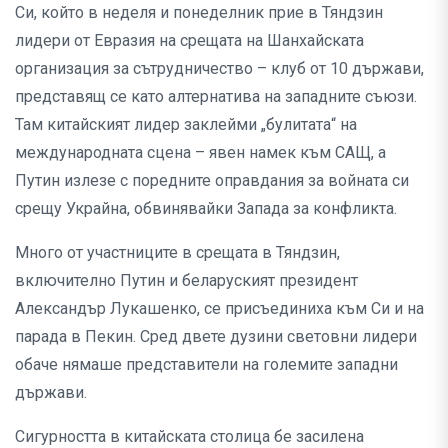
Си, който в неделя и понеделник прие в Тяндзин
лидери от Евразия на срещата на Шанхайската
организация за сътрудничество – клуб от 10 държави,
представящ се като алтернатива на западните съюзи.
Там китайският лидер заклейми „булитата“ на
международната сцена – явен намек към САЩ, а
Путин излезе с поредните оправдания за войната си
срещу Украйна, обвинявайки Запада за конфликта.
Много от участниците в срещата в Тяндзин,
включително Путин и беларуският президент
Александър Лукашенко, се присъединиха към Си и на
парада в Пекин. Сред двете дузини световни лидери
обаче нямаше представители на големите западни
държави.
Сигурността в китайската столица бе засилена