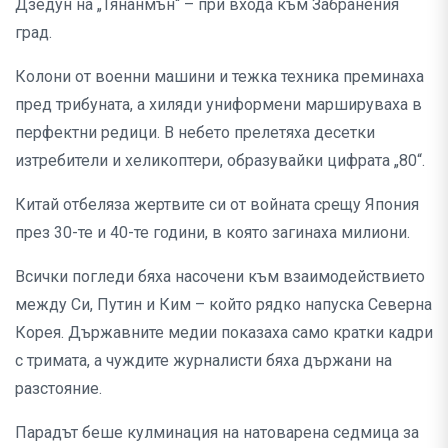
Дзедун на „Тянанмън“ – при входа към Забранения
град.
Колони от военни машини и тежка техника преминаха
пред трибуната, а хиляди униформени маршируваха в
перфектни редици. В небето прелетяха десетки
изтребители и хеликоптери, образувайки цифрата „80“.
Китай отбеляза жертвите си от войната срещу Япония
през 30-те и 40-те години, в която загинаха милиони.
Всички погледи бяха насочени към взаимодействието
между Си, Путин и Ким – който рядко напуска Северна
Корея. Държавните медии показаха само кратки кадри
с тримата, а чуждите журналисти бяха държани на
разстояние.
Парадът беше кулминация на натоварена седмица за