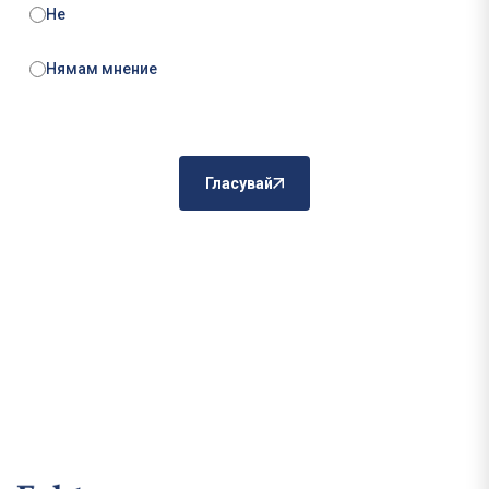
Не
Нямам мнение
Гласувай