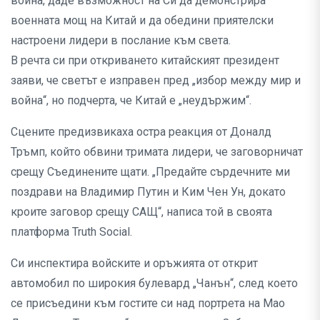
война, даде възможност на Си да демонстрира
военната мощ на Китай и да обедини приятелски
настроени лидери в послание към света.
В речта си при откриването китайският президент
заяви, че светът е изправен пред „избор между мир и
война“, но подчерта, че Китай е „неудържим“.
Сцените предизвикаха остра реакция от Доналд
Тръмп, който обвини тримата лидери, че заговорничат
срещу Съединените щати. „Предайте сърдечните ми
поздрави на Владимир Путин и Ким Чен Ун, докато
кроите заговор срещу САЩ“, написа той в своята
платформа Truth Social.
Си инспектира войските и оръжията от открит
автомобил по широкия булевард „Чанън“, след което
се присъедини към гостите си над портрета на Мао