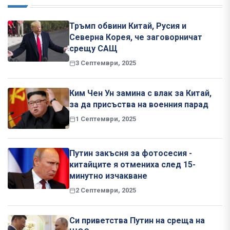
Тръмп обвини Китай, Русия и
Северна Корея, че заговорничат
срещу САЩ
3 Септември, 2025
Ким Чен Ун замина с влак за Китай,
за да присъства на военния парад
1 Септември, 2025
Путин закъсня за фотосесия -
китайците я отмениха след 15-
минутно изчакване
2 Септември, 2025
Си приветства Путин на среща на