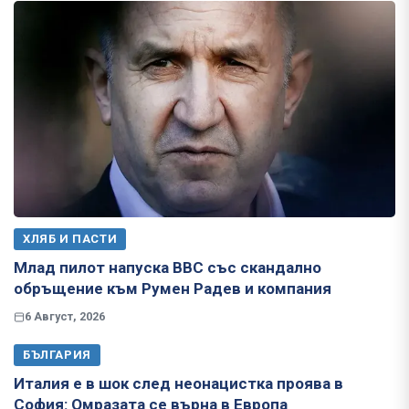
ХЛЯБ И ПАСТИ
Млад пилот напуска ВВС със скандално
обръщение към Румен Радев и компания
6 Август, 2026
БЪЛГАРИЯ
Италия е в шок след неонацистка проява в
София: Омразата се върна в Европа