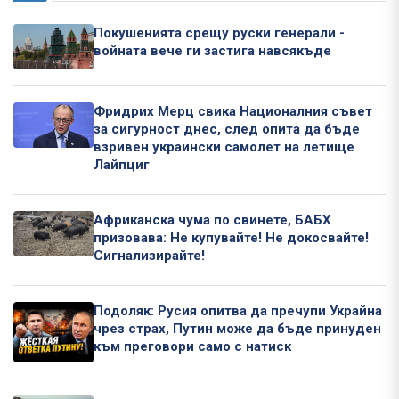
Покушенията срещу руски генерали -
войната вече ги застига навсякъде
Фридрих Мерц свика Националния съвет
за сигурност днес, след опита да бъде
взривен украински самолет на летище
Лайпциг
Африканска чума по свинете, БАБХ
призовава: Не купувайте! Не докосвайте!
Сигнализирайте!
Подоляк: Русия опитва да пречупи Украйна
чрез страх, Путин може да бъде принуден
към преговори само с натиск