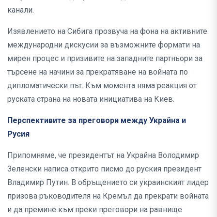
канали.
Изявлението на Сибига прозвуча на фона на активните
международни дискусии за възможните формати на
мирен процес и призивите на западните партньори за
търсене на начини за прекратяване на войната по
дипломатически път. Към момента няма реакция от
руската страна на новата инициатива на Киев.
Перспективите за преговори между Украйна и
Русия
Припомняме, че президентът на Украйна Володимир
Зеленски написа открито писмо до руския президент
Владимир Путин. В обръщението си украинският лидер
призова ръководителя на Кремъл да прекрати войната
и да премине към преки преговори на равнище