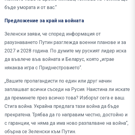
бъде умората и от вас.“
Предложение за край на войната
Зеленски заяви, че според информация от
разузнаването Путин разглежда военни планове и за
2027 и 2028 година. По думите му руският лидер иска
да въвлече във войната и Беларус, която „играе
някаква игра с Приднестровието“.
„Вашите пропагандисти по един или друг начин
заплашват всички съседи на Русия. Наистина ли искате
да преминете през всичко това? Изборът сега е ваш.
Стига война. Украйна предлага тази война да бъде
прекратена. Трябва да го направим честно, достойно и
с гаранции, че няма да има ново разпалване на война“,
обърна се Зеленски към Путин.