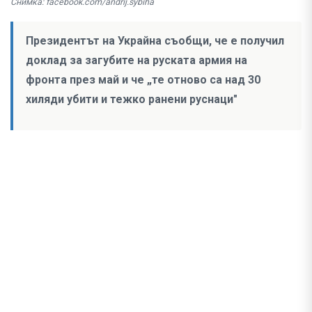
Снимка: facebook.com/andrij.sybiha
Президентът на Украйна съобщи, че е получил
доклад за загубите на руската армия на
фронта през май и че „те отново са над 30
хиляди убити и тежко ранени руснаци"