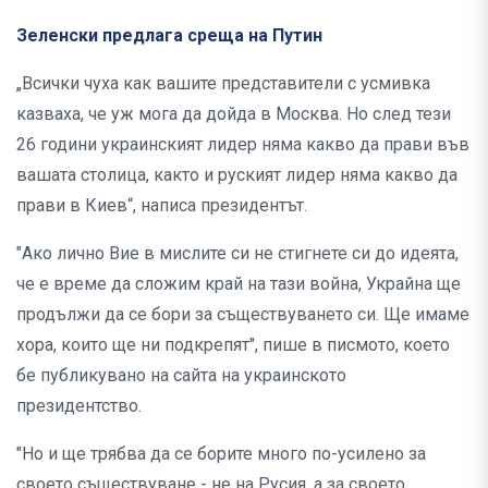
Зеленски предлага среща на Путин
„Всички чуха как вашите представители с усмивка
казваха, че уж мога да дойда в Москва. Но след тези
26 години украинският лидер няма какво да прави във
вашата столица, както и руският лидер няма какво да
прави в Киев“, написа президентът.
"Ако лично Вие в мислите си не стигнете си до идеята,
че е време да сложим край на тази война, Украйна ще
продължи да се бори за съществуването си. Ще имаме
хора, които ще ни подкрепят", пише в писмото, което
бе публикувано на сайта на украинското
президентство.
"Но и ще трябва да се борите много по-усилено за
своето съществуване - не на Русия, а за своето