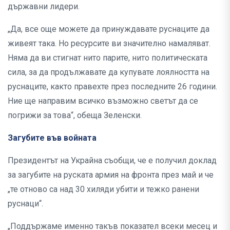
държавни лидери.
„Да, все още можете да принуждавате руснаците да
живеят така. Но ресурсите ви значително намаляват.
Няма да ви стигнат нито парите, нито политическата
сила, за да продължавате да купувате лоялността на
руснаците, както правехте през последните 26 години.
Ние ще направим всичко възможно светът да се
погрижи за това“, обеща Зеленски.
Загубите във войната
Президентът на Украйна съобщи, че е получил доклад
за загубите на руската армия на фронта през май и че
„те отново са над 30 хиляди убити и тежко ранени
руснаци“.
„Поддържаме именно такъв показател всеки месец и