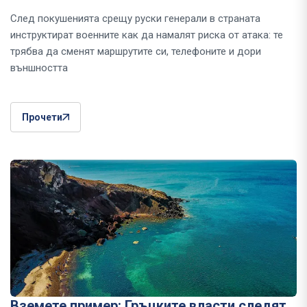
След покушенията срещу руски генерали в страната
инструктират военните как да намалят риска от атака: те
трябва да сменят маршрутите си, телефоните и дори
външността
Прочети
Вземете пример: Гръцките власти следят