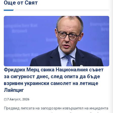
Още от Свят
Фридрих Мерц свика Националния съвет
за сигурност днес, след опита да бъде
взривен украински самолет на летище
Лайпциг
7 Август, 2026
Предвид липсата на заподозрян извършител на инцидента