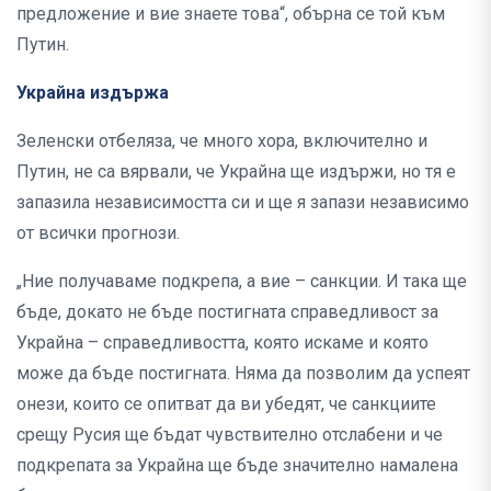
предложение и вие знаете това“, обърна се той към
Путин.
Украйна издържа
Зеленски отбеляза, че много хора, включително и
Путин, не са вярвали, че Украйна ще издържи, но тя е
запазила независимостта си и ще я запази независимо
от всички прогнози.
„Ние получаваме подкрепа, а вие – санкции. И така ще
бъде, докато не бъде постигната справедливост за
Украйна – справедливостта, която искаме и която
може да бъде постигната. Няма да позволим да успеят
онези, които се опитват да ви убедят, че санкциите
срещу Русия ще бъдат чувствително отслабени и че
подкрепата за Украйна ще бъде значително намалена