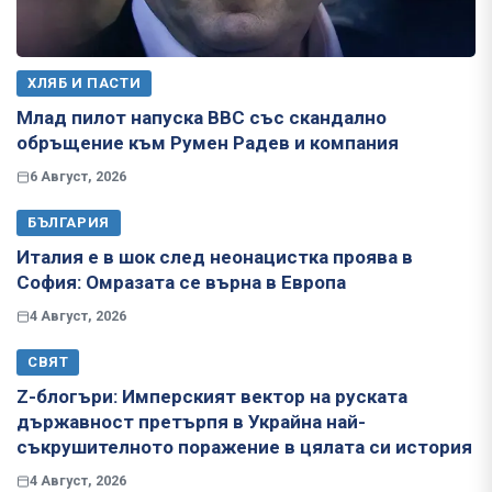
ХЛЯБ И ПАСТИ
Млад пилот напуска ВВС със скандално
обръщение към Румен Радев и компания
6 Август, 2026
БЪЛГАРИЯ
Италия е в шок след неонацистка проява в
София: Омразата се върна в Европа
4 Август, 2026
СВЯТ
Z-блогъри: Имперският вектор на руската
държавност претърпя в Украйна най-
съкрушителното поражение в цялата си история
4 Август, 2026