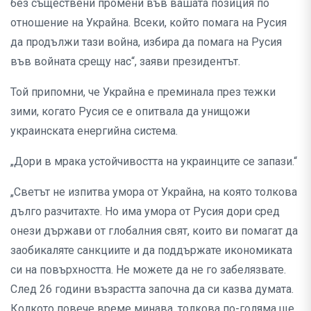
без съществени промени във вашата позиция по
отношение на Украйна. Всеки, който помага на Русия
да продължи тази война, избира да помага на Русия
във войната срещу нас“, заяви президентът.
Той припомни, че Украйна е преминала през тежки
зими, когато Русия се е опитвала да унищожи
украинската енергийна система.
„Дори в мрака устойчивостта на украинците се запази.“
„Светът не изпитва умора от Украйна, на която толкова
дълго разчитахте. Но има умора от Русия дори сред
онези държави от глобалния свят, които ви помагат да
заобикаляте санкциите и да поддържате икономиката
си на повърхността. Не можете да не го забелязвате.
След 26 години възрастта започна да си казва думата.
Колкото повече време минава, толкова по-голяма ще