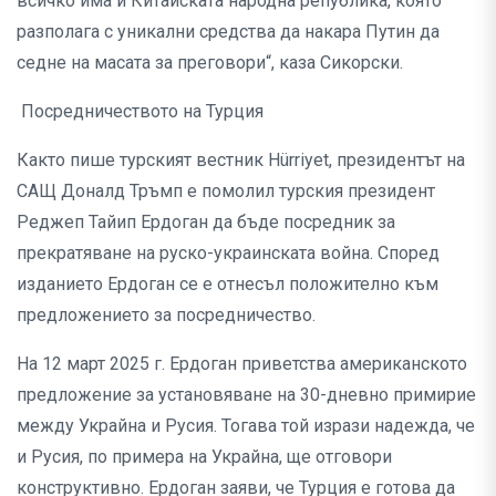
всичко има и Китайската народна република, която
разполага с уникални средства да накара Путин да
седне на масата за преговори“, каза Сикорски.
Посредничеството на Турция
Както пише турският вестник Hürriyet, президентът на
САЩ Доналд Тръмп е помолил турския президент
Реджеп Тайип Ердоган да бъде посредник за
прекратяване на руско-украинската война. Според
изданието Ердоган се е отнесъл положително към
предложението за посредничество.
На 12 март 2025 г. Ердоган приветства американското
предложение за установяване на 30-дневно примирие
между Украйна и Русия. Тогава той изрази надежда, че
и Русия, по примера на Украйна, ще отговори
конструктивно. Ердоган заяви, че Турция е готова да