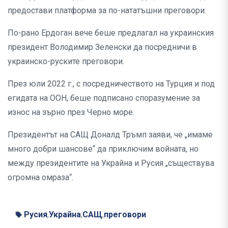
предостави платформа за по-нататъшни преговори.
По-рано Ердоган вече беше предлагал на украинския
президент Володимир Зеленски да посредничи в
украинско-руските преговори.
През юли 2022 г., с посредничеството на Турция и под
егидата на ООН, беше подписано споразумение за
износ на зърно през Черно море.
Президентът на САЩ Доналд Тръмп заяви, че „имаме
много добри шансове“ да приключим войната, но
между президентите на Украйна и Русия „съществува
огромна омраза“.
Русия
Украйна
САЩ
преговори
,
,
,