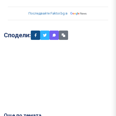
Последвайте Faktor.bg в
Сподели:
Още по темата