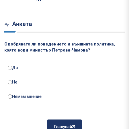
Анкета
Одобрявате ли поведението и външната политика,
която води министър Петрова-Чамова?
Да
Не
Нямам мнение
Гласувай