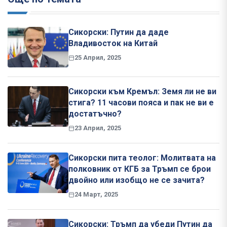
Сикорски: Путин да даде
Владивосток на Китай
25 Април, 2025
Сикорски към Кремъл: Земя ли не ви
стига? 11 часови пояса и пак не ви е
достатъчно?
23 Април, 2025
Сикорски пита теолог: Молитвата на
полковник от КГБ за Тръмп се брои
двойно или изобщо не се зачита?
24 Март, 2025
Сикорски: Тръмп да убеди Путин да