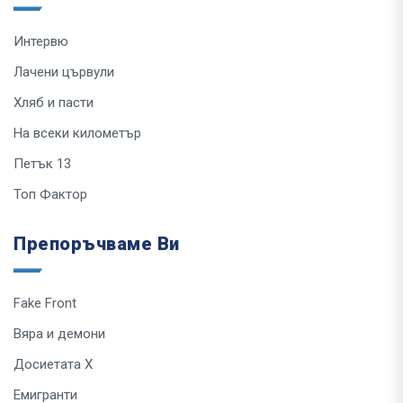
Интервю
Лачени цървули
Хляб и пасти
На всеки километър
Петък 13
Топ Фактор
Препоръчваме Ви
Fake Front
Вяра и демони
Досиетата Х
Емигранти