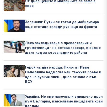
От днес цените в магазините са само в
евро
Зеленски: Путин се готви да мобилизира
още стотици хиляди руснаци за фронта
Леко захладняване с превалявания и
гръмотевици - но остава горещо, в сила е
жълт код за югозападните райони
Герой на два народа: Пилотът Иван
Пепеляшко надмогва най-тежките боеве и
ада на руския плен - днес отново е във
ВСУ
Украйна: Не сме насочвали умишлено дрон
към България, изясняваме инцидента край
Кардам