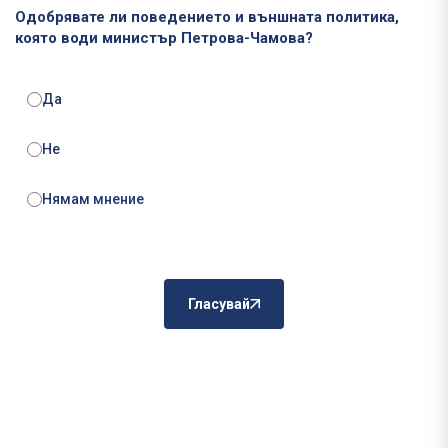
Одобрявате ли поведението и външната политика,
която води министър Петрова-Чамова?
Да
Не
Нямам мнение
Гласувай