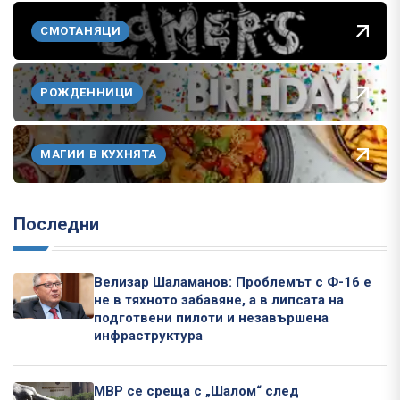
СМОТАНЯЦИ
РОЖДЕННИЦИ
МАГИИ В КУХНЯТА
Последни
Велизар Шаламанов: Проблемът с Ф-16 е
не в тяхното забавяне, а в липсата на
подготвени пилоти и незавършена
инфраструктура
МВР се среща с „Шалом“ след