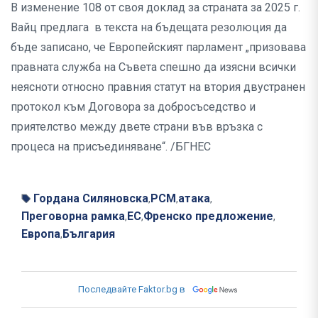
В изменение 108 от своя доклад за страната за 2025 г.
Вайц предлага в текста на бъдещата резолюция да
бъде записано, че Европейският парламент „призовава
правната служба на Съвета спешно да изясни всички
неясноти относно правния статут на втория двустранен
протокол към Договора за добросъседство и
приятелство между двете страни във връзка с
процеса на присъединяване“. /БГНЕС
Гордана Силяновска
РСМ
атака
,
,
,
Преговорна рамка
ЕС
Френско предложение
,
,
,
Европа
България
,
Последвайте Faktor.bg в