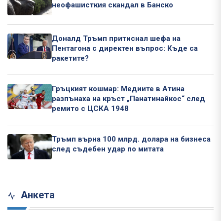
неофашисткия скандал в Банско
Доналд Тръмп притиснал шефа на
Пентагона с директен въпрос: Къде са
ракетите?
Гръцкият кошмар: Медиите в Атина
разпънаха на кръст „Панатинайкос“ след
ремито с ЦСКА 1948
Тръмп върна 100 млрд. долара на бизнеса
след съдебен удар по митата
Анкета