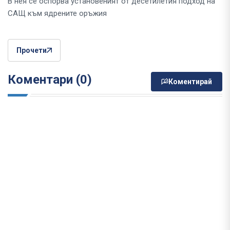
В нея се оспорва установеният от десетилетия подход на
САЩ към ядрените оръжия
Прочети
Коментари (0)
Коментирай