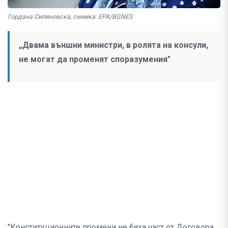
Гордана Силяновска, снимка: EPA/BGNES
„Двама външни министри, в ролята на консули,
не могат да променят споразумения"
"Конституционните промени не бяха част от Договора