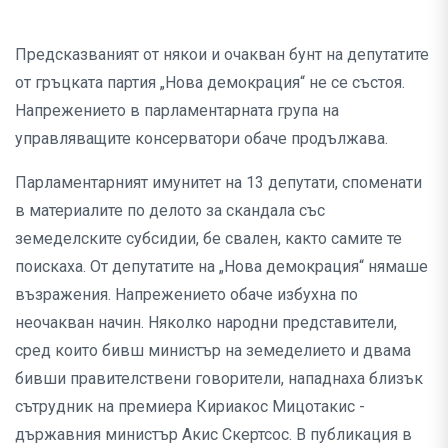
Предсказваният от някои и очакван бунт на депутатите
от гръцката партия „Нова демокрация“ не се състоя.
Напрежението в парламентарната група на
управляващите консерватори обаче продължава.
Парламентарният имунитет на 13 депутати, споменати
в материалите по делото за скандала със
земеделските субсидии, бе свален, както самите те
поискаха. От депутатите на „Нова демокрация“ нямаше
възражения. Напрежението обаче избухна по
неочакван начин. Няколко народни представители,
сред които бивш министър на земеделието и двама
бивши правителствени говорители, нападнаха близък
сътрудник на премиера Кириакос Мицотакис -
държавния министър Акис Скертсос. В публикация в