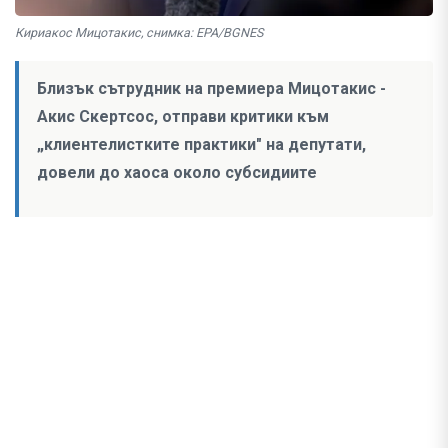
Кириакос Мицотакис, снимка: EPA/BGNES
Близък сътрудник на премиера Мицотакис -
Акис Скертсос, отправи критики към
„клиентелистките практики" на депутати,
довели до хаоса около субсидиите