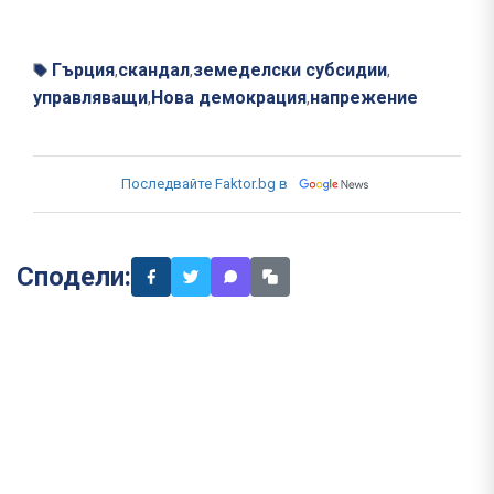
Гърция
скандал
земеделски субсидии
,
,
,
управляващи
Нова демокрация
напрежение
,
,
Последвайте Faktor.bg в
Сподели: