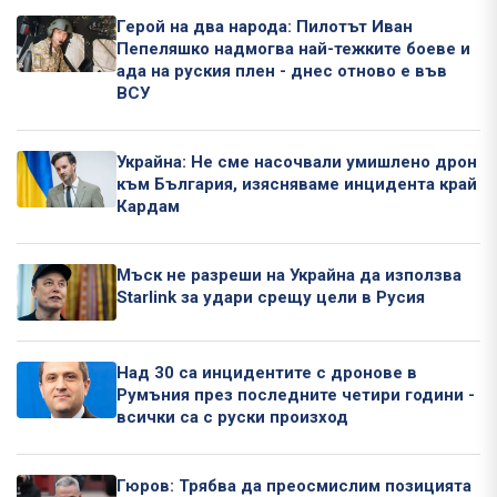
Герой на два народа: Пилотът Иван
Пепеляшко надмогва най-тежките боеве и
ада на руския плен - днес отново е във
ВСУ
Украйна: Не сме насочвали умишлено дрон
към България, изясняваме инцидента край
Кардам
Мъск не разреши на Украйна да използва
Starlink за удари срещу цели в Русия
Над 30 са инцидентите с дронове в
Румъния през последните четири години -
всички са с руски произход
Гюров: Трябва да преосмислим позицията