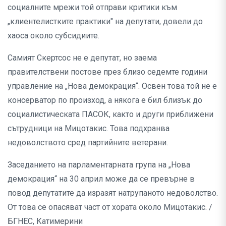
социалните мрежи той отправи критики към
„клиентелистките практики" на депутати, довели до
хаоса около субсидиите.
Самият Скертсос не е депутат, но заема
правителствени постове през близо седемте години
управление на „Нова демокрация“. Освен това той не е
консерватор по произход, а някога е бил близък до
социалистическата ПАСОК, както и други приближени
сътрудници на Мицотакис. Това подхранва
недоволството сред партийните ветерани.
Заседанието на парламентарната група на „Нова
демокрация“ на 30 април може да се превърне в
повод депутатите да изразят натрупаното недоволство.
От това се опасяват част от хората около Мицотакис. /
БГНЕС, Катимерини