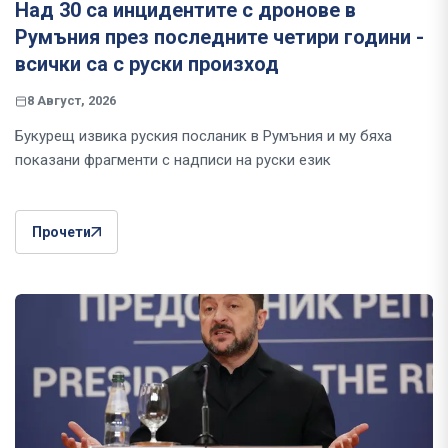
Над 30 са инцидентите с дронове в
Румъния през последните четири години -
всички са с руски произход
8 Август, 2026
Букурещ извика руския посланик в Румъния и му бяха
показани фрагменти с надписи на руски език
Прочети