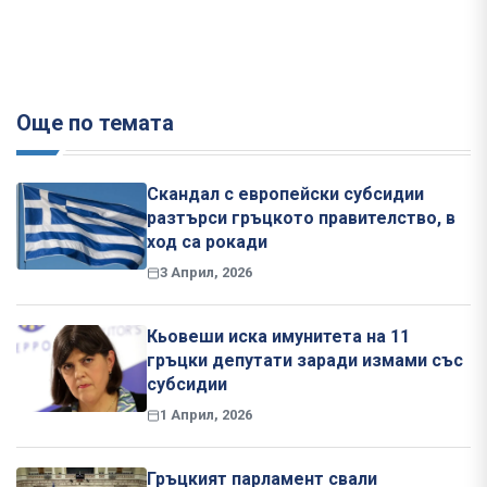
Още по темата
Скандал с европейски субсидии
разтърси гръцкото правителство, в
ход са рокади
3 Април, 2026
Кьовеши иска имунитета на 11
гръцки депутати заради измами със
субсидии
1 Април, 2026
Гръцкият парламент свали