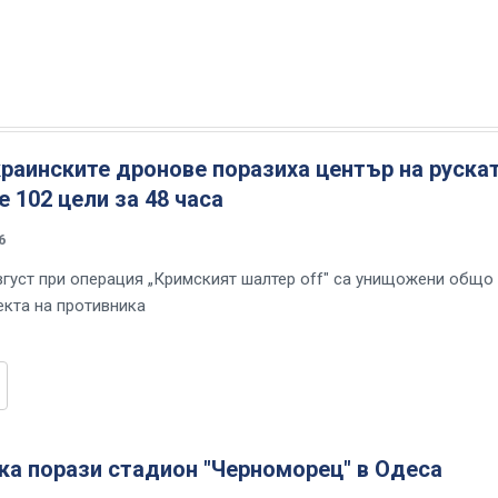
раинските дронове поразиха център на руска
 102 цели за 48 часа
6
вгуст при операция „Кримският шалтер off" са унищожени общо
екта на противника
ка порази стадион "Черноморец" в Одеса