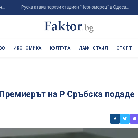
Руска атака порази стадион "Черноморец" в Одеса...
Хъ
ВО
ИКОНОМИКА
КУЛТУРА
ЛАЙФ СТАЙЛ
СПОРТ
 Премиерът на Р Сръбска подаде