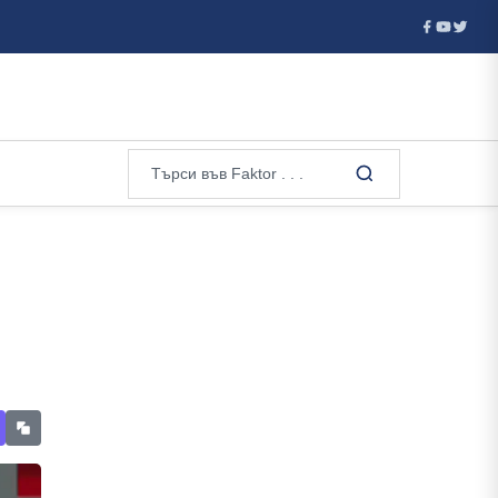
рватия отказа визи на руски гимнастички и гимнастици за европейс