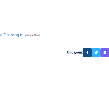
 Faktor.bg в
Сподели: