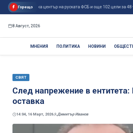
нове поразиха център на руската ФСБ и още 102 цели за 48 ч...
Горещо
8 Август, 2026
МНЕНИЯ
ПОЛИТИКА
НОВИНИ
ОБЩЕСТ
СВЯТ
След напрежение в ентитета:
оставка
14:04, 16 Март, 2026
Димитър Иванов