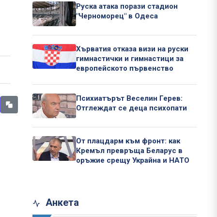
Руска атака порази стадион
"Черноморец" в Одеса
Хърватия отказа визи на руски
гимнастички и гимнастици за
европейското първенство
Психиатърът Веселин Герев:
Отглеждат се деца психопати
От плацдарм към фронт: как
Кремъл превръща Беларус в
оръжие срещу Украйна и НАТО
Анкета