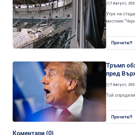
7 Август, 202
Утре на стад
местния "Чер
Прочети
Тръмп об
пред Вър
7 Август, 202
Той определи
Прочети
Коментари (0)