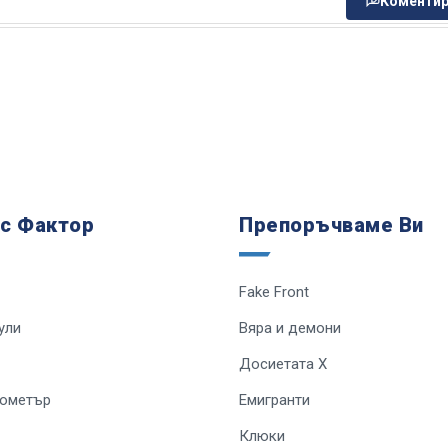
Коментир
 с Фактор
Препоръчваме Ви
Fake Front
ули
Вяра и демони
Досиетата Х
лометър
Емигранти
Клюки