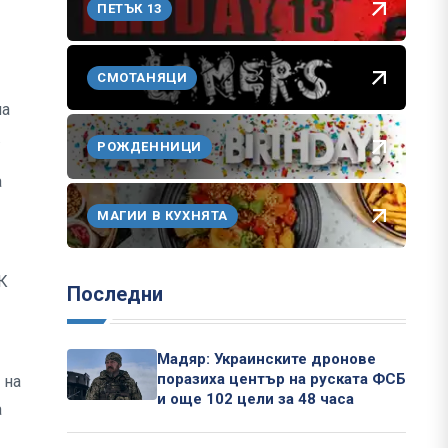
ПЕТЪК 13
СМОТАНЯЦИ
на
.
РОЖДЕННИЦИ
а
МАГИИ В КУХНЯТА
К
Последни
Мадяр: Украинските дронове
поразиха център на руската ФСБ
 на
и още 102 цели за 48 часа
а