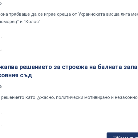
6
иона трябваше да се играе среща от Украинската висша лига м
номорец" и "Колос"
жалва решението за строежа на балната зала
ховния съд
6
 решението като „ужасно, политически мотивирано и незаконно