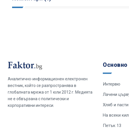
Основно
Аналитично-информационен електронен
Интервю
вестник, който се разпространява в
глобалната мрежа от 1 юли 2012 г. Медията
Лачени църв
не е обвързана с политически и
Хляб и пасти
корпоративни интереси.
На всеки ки
Петък 13