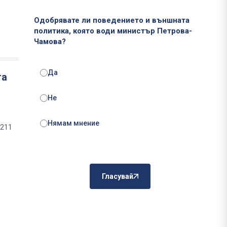
Одобрявате ли поведението и външната
политика, която води министър Петрова-
Чамова?
Да
та
Не
Нямам мнение
 211
Гласувай