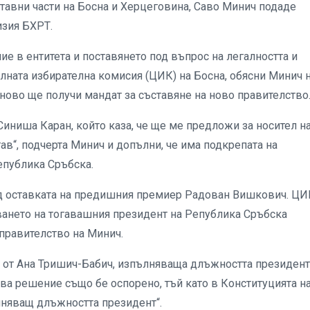
тавни части на Босна и Херцеговина, Саво Минич подаде
изия БХРТ.
 в ентитета и поставянето под въпрос на легалността и
алната избирателна комисия (ЦИК) на Босна, обясни Минич 
тново ще получи мандат за съставяне на ново правителство
Синиша Каран, който каза, че ще ме предложи за носител н
ав“, подчерта Минич и допълни, че има подкрепата на
епублика Сръбска.
лед оставката на предишния премиер Радован Вишкович. ЦИ
яването на тогавашния президент на Република Сръбска
правителство на Минич.
 от Ана Тришич-Бабич, изпълняваща длъжността президент
ва решение също бе оспорено, тъй като в Конституцията н
лняващ длъжността президент“.