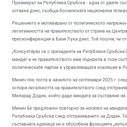
Премиерът на Република Сръбска - една от двете със
оставка днес, съобщи босненската национална телев
Решението е мотивирано от политическото напрежение
легитимността на правителството от страна на Центр
пресконференция в Баня Лука днес. Той посочи, че о
„Консултирах се с президента на Република Сръбска 
мандат и че правителството има подкрепа в този съст
политическите партии в управляващата коалиция в Р
Минич пое поста в началото на септември 2025 г. с
оспори легалността на правителството след отстран
Милорад Додик, който даде мандата за съставяне на 
Минич бе предложен повторно за носител на мандата
Република Сръбска след отстраняването на Додик. То
съставната единица не е обособена функцията „изпъ