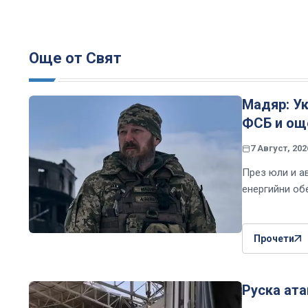
Още от Свят
Мадяр: Ук
ФСБ и още
7 Август, 202
През юли и а
енергийни об
Прочети
Руска ата