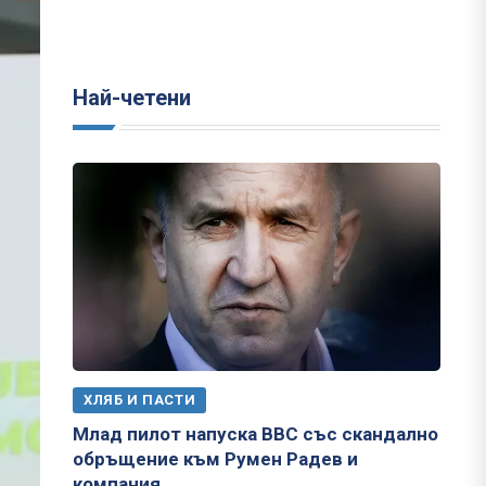
Най-четени
ХЛЯБ И ПАСТИ
Млад пилот напуска ВВС със скандално
обръщение към Румен Радев и
компания