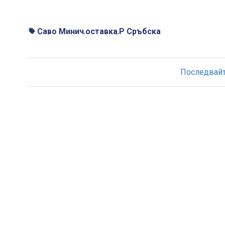
Саво Минич
оставка
Р Сръбска
,
,
Последвайте