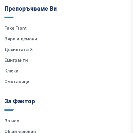
Препоръчваме Ви
Fake Front
Вяра и демони
Досиетата Х
Емигранти
Клюки
Смотаняци
За Фактор
За нас
Общи условия