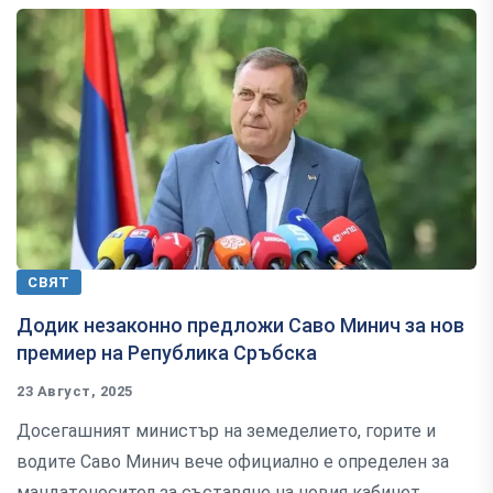
СВЯТ
Додик незаконно предложи Саво Минич за нов
премиер на Република Сръбска
23 Август, 2025
Досегашният министър на земеделието, горите и
водите Саво Минич вече официално е определен за
мандатоносител за съставяне на новия кабинет