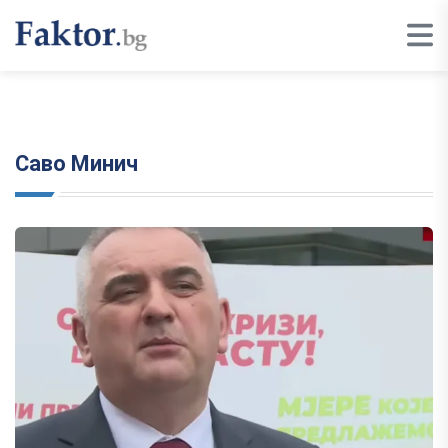
Саво Минич