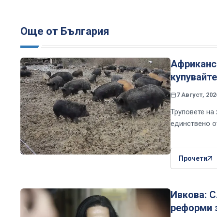
Още от България
Африканск
купувайте
7 Август, 202
Труповете на
единствено о
Прочети
Ивкова: С
реформи 