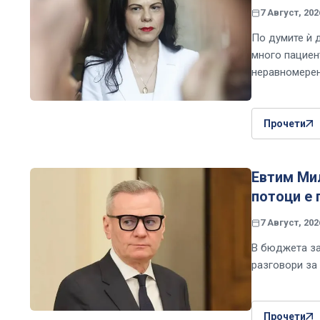
7 Август, 202
По думите ѝ 
много пациен
неравномерен
Прочети
Евтим Ми
потоци е 
7 Август, 202
В бюджета за 
разговори за
Прочети