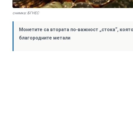
снимка: БГНЕС
Монетите са втората по-важност „стока“, коят
благородните метали