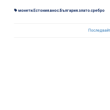
монети
Естония
внос
България
злато
сребро
,
,
,
,
,
Последвайте