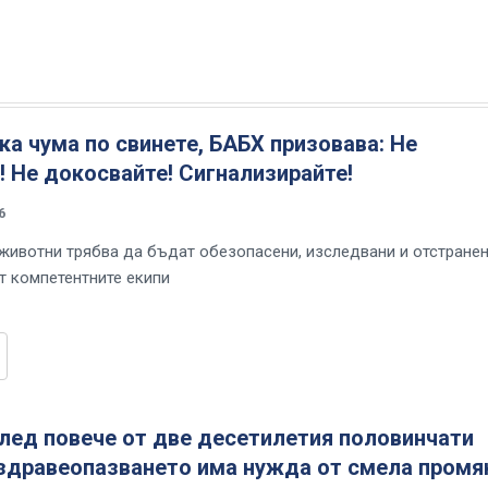
а чума по свинете, БАБХ призовава: Не
! Не докосвайте! Сигнализирайте!
6
 животни трябва да бъдат обезопасени, изследвани и отстране
т компетентните екипи
лед повече от две десетилетия половинчати
здравеопазването има нужда от смела промя