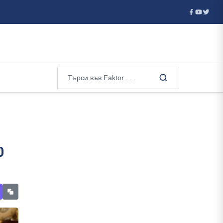
клауза като чл....
Дронове атакуват Крим вече половин ден
0