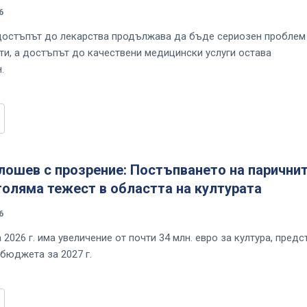
6
достъпът до лекарства продължава да бъде сериозен проблем
ти, а достъпът до качествени медицински услуги остава
.
лошев с прозрение: Постъпването на парични
голяма тежест в областта на културата
6
2026 г. има увеличение от почти 34 млн. евро за култура, предс
 бюджета за 2027 г.