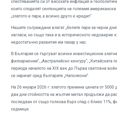
спестяванията си от високата инфлация и геополитич
които споделят сентенцията на големия американски 
„златото е пари, а всичко друго е кредит“.
Нашите съграждани влагат „белите пари за черни дни“
нагласи, но също така и в историческото недоверие 
недостатъчно развития им пазар у нас.
В България се търгуват всички инвестиционни златни
филхармония“, „Австралийско кенгуру“, „Китайската па
периода началото на ХІХ век до Първа световна войн
се наричат сред българите „Наполеони“.
На 26 януари 2026 г. златото премина цената от 5000
два дни стойността на жълтия метал продължи да рас
последван от също толкова бърз спад с близо 11%, ф
седмици.