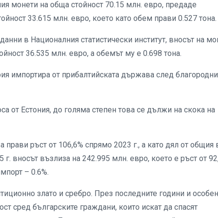
ия монети на обща стойност 70.15 млн. евро, предаде
тойност 33.615 млн. евро, което като обем прави 0.527 тона.
а данни в Националния статистически институт, вносът на мо
йност 36.535 млн. евро, а обемът му е 0.698 тона.
ария импортира от прибалтийската държава след благородни
са от Естония, до голяма степен това се дължи на скока на
ва прави ръст от 106,6% спрямо 2023 г., а като дял от общия
г. вносът възлиза на 242.995 млн. евро, което е ръст от 92
импорт – 0.6%.
стиционно злато и сребро. През последните години и особе
ост сред българските граждани, които искат да спасят