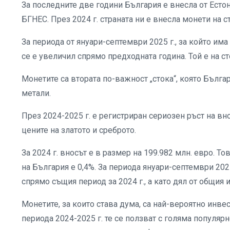
За последните две години България е внесла от Естон
БГНЕС. През 2024 г. страната ни е внесла монети на с
За периода от януари-септември 2025 г., за който им
се е увеличил спрямо предходната година. Той е на сто
Монетите са втората по-важност „стока“, която Бълг
метали.
През 2024-2025 г. е регистриран сериозен ръст на вно
цените на златото и среброто.
За 2024 г. вносът е в размер на 199.982 млн. евро. То
на България е 0,4%. За периода януари-септември 2025 
спрямо същия период за 2024 г., а като дял от общия 
Монетите, за които става дума, са най-вероятно инве
периода 2024-2025 г. те се ползват с голяма популярн