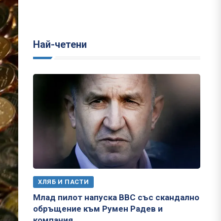
Най-четени
ХЛЯБ И ПАСТИ
Млад пилот напуска ВВС със скандално
обръщение към Румен Радев и
компания