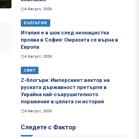
6 Август, 2026
БЪЛГАРИЯ
Италия е в шок след неонацистка
проява в София: Омразата се върна в
Европа
4 Август, 2026
СВЯТ
Z-блогъри: Имперският вектор на
руската държавност претърпя в
Украйна най-съкрушителното
поражение в цялата си история
4 Август, 2026
Следете с Фактор