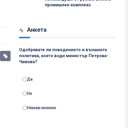
промишлен комплекс
Анкета
Одобрявате ли поведението и външната
политика, която води министър Петрова-
Чамова?
Да
Не
Нямам мнение