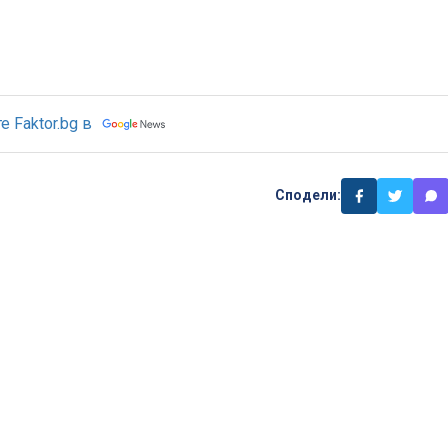
 Faktor.bg в
Сподели: