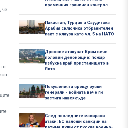
временния граничен контрол
, че
Пакистан, Турция и Саудитска
Арабия сключиха отбранителен
пакт с клауза като чл. 5 на НАТО
Дронове атакуват Крим вече
половин денонощие: пожар
избухна край пристанището в
 от
Ялта
акто
Покушенията срещу руски
генерали - войната вече ги
ащите
застига навсякъде
ите
След последните масирани
атаки: ЕС наложи санкции на
петима души от руския военно-