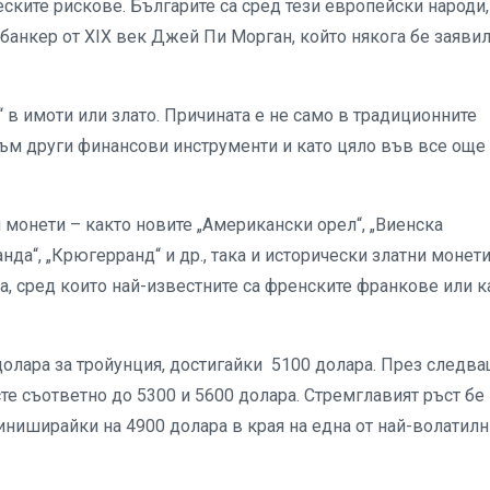
еските рискове. Българите са сред тези европейски народи,
банкер от ХІХ век Джей Пи Морган, който някога бе заявил
 в имоти или злато. Причината е не само в традиционните
към други финансови инструменти и като цяло във все още
 монети – както новите „Американски орел“, „Виенска
нда“, „Крюгерранд“ и др., така и исторически златни монети
а, сред които най-известните са френските франкове или к
 долара за тройунция, достигайки 5100 долара. През следв
те съответно до 5300 и 5600 долара. Стремглавият ръст бе
иниширайки на 4900 долара в края на една от най-волатилн