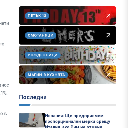
ПЕТЪК 13
нети
СМОТАНЯЦИ
те
РОЖДЕННИЦИ
МАГИИ В КУХНЯТА
 внос
,1%,
Последни
но в
Испания: Ще предприемем
пропорционални мерки срещу
Италия, ако Рим не отмени