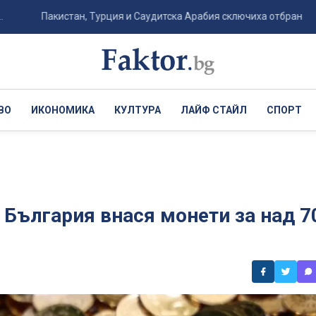
Пакистан, Турция и Саудитска Арабия сключиха отбранителен пакт с 
ВО
ИКОНОМИКА
КУЛТУРА
ЛАЙФ СТАЙЛ
СПОРТ
: България внася монети за над 7