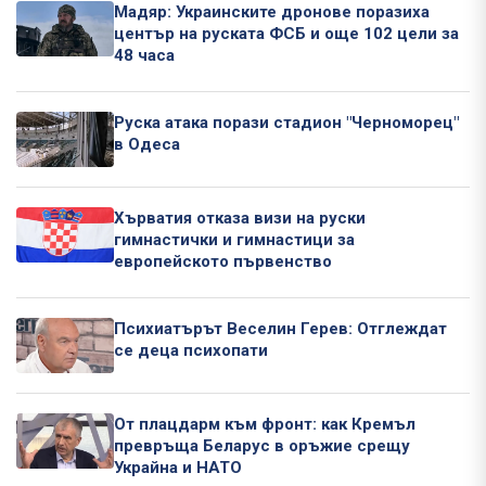
Мадяр: Украинските дронове поразиха
център на руската ФСБ и още 102 цели за
48 часа
Руска атака порази стадион "Черноморец"
в Одеса
Хърватия отказа визи на руски
гимнастички и гимнастици за
европейското първенство
Психиатърът Веселин Герев: Отглеждат
се деца психопати
От плацдарм към фронт: как Кремъл
превръща Беларус в оръжие срещу
Украйна и НАТО