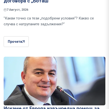
договора с „Боташ“
7 Август, 2026
"Какви точно са тези „подобрени условия“? Какво се
случва с натрупаните задължения?"
Прочети
Искаме от Европа извънредна помощ за