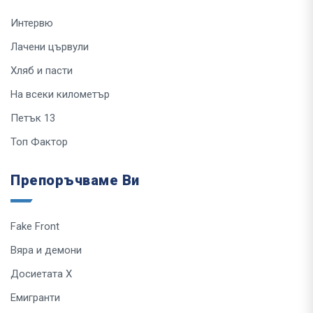
Интервю
Лачени цървули
Хляб и пасти
На всеки километър
Петък 13
Топ Фактор
Препоръчваме Ви
Fake Front
Вяра и демони
Досиетата Х
Емигранти