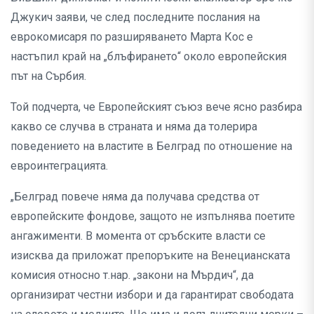
Джукич заяви, че след последните послания на
еврокомисаря по разширяването Марта Кос е
настъпил край на „блъфирането“ около европейския
път на Сърбия.
Той подчерта, че Европейският съюз вече ясно разбира
какво се случва в страната и няма да толерира
поведението на властите в Белград по отношение на
евроинтеграцията.
„Белград повече няма да получава средства от
европейските фондове, защото не изпълнява поетите
ангажименти. В момента от сръбските власти се
изисква да приложат препоръките на Венецианската
комисия относно т.нар. „закони на Мърдич“, да
организират честни избори и да гарантират свободата