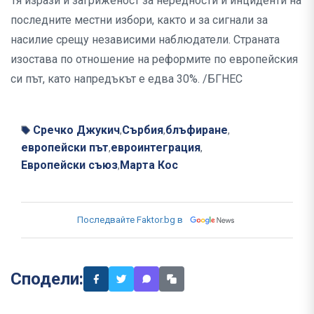
Тя изрази и загриженост за нередности и инциденти на
последните местни избори, както и за сигнали за
насилие срещу независими наблюдатели. Страната
изостава по отношение на реформите по европейския
си път, като напредъкът е едва 30%. /БГНЕС
Сречко Джукич
Сърбия
блъфиране
,
,
,
европейски път
евроинтеграция
,
,
Европейски съюз
Марта Кос
,
Последвайте Faktor.bg в
Сподели: