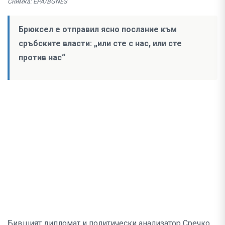
Снимка: EPA/BGNES
Брюксел е отправил ясно послание към
сръбските власти: „или сте с нас, или сте
против нас“
Бившият дипломат и политически анализатор Сречко