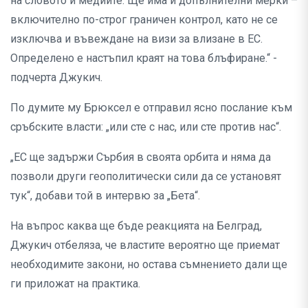
на словото и медиите. Ще има и допълнителни мерки –
включително по-строг граничен контрол, като не се
изключва и въвеждане на визи за влизане в ЕС.
Определено е настъпил краят на това блъфиране.“ -
подчерта Джукич.
По думите му Брюксел е отправил ясно послание към
сръбските власти: „или сте с нас, или сте против нас“.
„ЕС ще задържи Сърбия в своята орбита и няма да
позволи други геополитически сили да се установят
тук“, добави той в интервю за „Бета“.
На въпрос каква ще бъде реакцията на Белград,
Джукич отбеляза, че властите вероятно ще приемат
необходимите закони, но остава съмнението дали ще
ги приложат на практика.