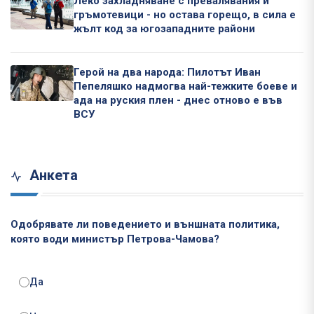
Леко захладняване с превалявания и
гръмотевици - но остава горещо, в сила е
жълт код за югозападните райони
Герой на два народа: Пилотът Иван
Пепеляшко надмогва най-тежките боеве и
ада на руския плен - днес отново е във
ВСУ
Анкета
Одобрявате ли поведението и външната политика,
която води министър Петрова-Чамова?
Да