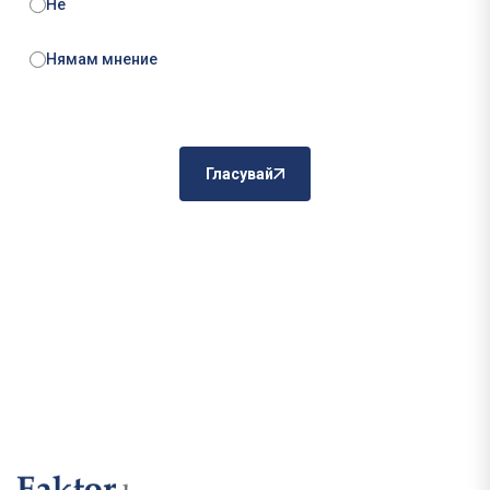
Не
Нямам мнение
Гласувай