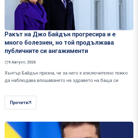
Ракът на Джо Байдън прогресира и е
много болезнен, но той продължава
публичните си ангажименти
9 Август, 2026
Хънтър Байдън призна, че за него е изключително тежко
да наблюдава влошаването на здравето на баща си
Прочети