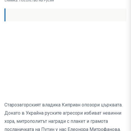
снимка: Посолство на Русия
Старозагорският владика Киприан опозори църквата.
Докато в Украйна руските агресори избиват невинни
хора, митрополитът награди с плакет и грамота
посланичката на Путин у нас Елеонора Митрофанова.