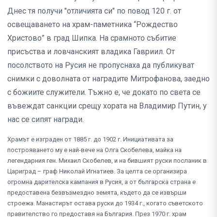
Днес тя получи "отличията си" по повод 120 г. от
освещаването на храм-паметника “Рождество
Христово” в град Шипка. На срамното събитие
присъства и ловчанският владика Гавриил. От
посолството на Русия не пропуснаха да публикуват
снимки с доволната от наградите Митрофанова, заедно
с божиите служители. Тъжно е, че докато по света се
въвеждат санкции срещу хората на Владимир Путин, у
нас се сипят награди.
Храмът е изграден от 1885 г. до 1902 г. Инициативата за
построяването му е най-вече на Олга Скобелева, майка на
легендарния ген. Михаил Скобелев, и на бившият руски посланик в
Цариград – граф Николай Игнатиев. За целта се организира
огромна дарителска кампания в Русия, а от българска страна е
предоставена безвъзмездно земята, където да се извърши
строежа. Манастирът остава руски до 1934 г., когато съветското
правителство го предоставя на България. През 1970 г. храм