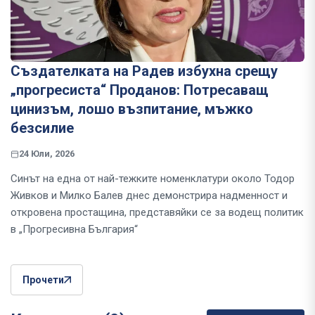
Създателката на Радев избухна срещу
„прогресиста“ Проданов: Потресаващ
цинизъм, лошо възпитание, мъжко
безсилие
24 Юли, 2026
Синът на една от най-тежките номенклатури около Тодор
Живков и Милко Балев днес демонстрира надменност и
откровена простащина, представяйки се за водещ политик
в „Прогресивна България“
Прочети