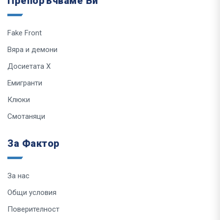
Препоръчваме Ви
Fake Front
Вяра и демони
Досиетата Х
Емигранти
Клюки
Смотаняци
За Фактор
За нас
Общи условия
Поверителност