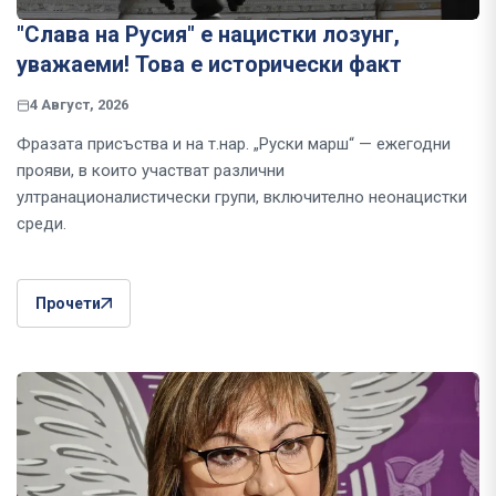
"Слава на Русия" е нацистки лозунг,
уважаеми! Това е исторически факт
4 Август, 2026
Фразата присъства и на т.нар. „Руски марш“ — ежегодни
прояви, в които участват различни
ултранационалистически групи, включително неонацистки
среди.
Прочети