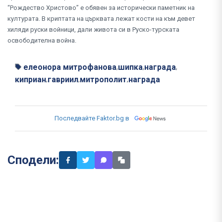
“Рождество Христово” е обявен за исторически паметник на
културата. В криптата на църквата лежат кости на към девет
хиляди руски войници, дали живота си в Руско-турската
освободителна война.
елеонора митрофанова
шипка
награда
,
,
,
киприан
гавриил
митрополит
награда
,
,
,
Последвайте Faktor.bg в
Сподели: