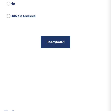
Не
Нямам мнение
Гласувай