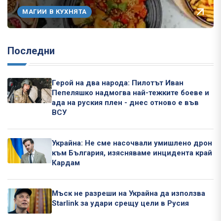
МАГИИ В КУХНЯТА
Последни
Герой на два народа: Пилотът Иван
Пепеляшко надмогва най-тежките боеве и
ада на руския плен - днес отново е във
ВСУ
Украйна: Не сме насочвали умишлено дрон
към България, изясняваме инцидента край
Кардам
Мъск не разреши на Украйна да използва
Starlink за удари срещу цели в Русия