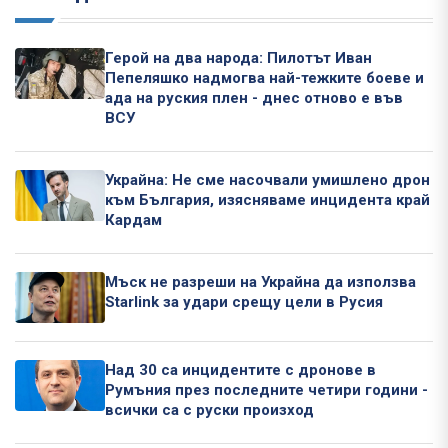
Герой на два народа: Пилотът Иван
Пепеляшко надмогва най-тежките боеве и
ада на руския плен - днес отново е във
ВСУ
Украйна: Не сме насочвали умишлено дрон
към България, изясняваме инцидента край
Кардам
Мъск не разреши на Украйна да използва
Starlink за удари срещу цели в Русия
Над 30 са инцидентите с дронове в
Румъния през последните четири години -
всички са с руски произход