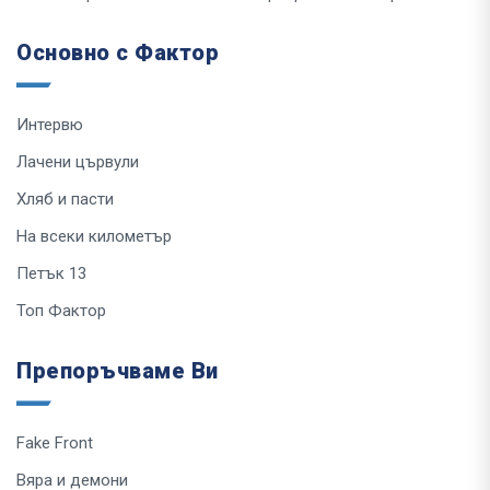
Основно с Фактор
Интервю
Лачени цървули
Хляб и пасти
На всеки километър
Петък 13
Топ Фактор
Препоръчваме Ви
Fake Front
Вяра и демони