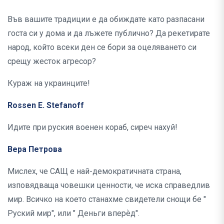
Във вашите традиции е да обиждате като разпасани
госта си у дома и да лъжете публично? Да рекетирате
народ, който всеки ден се бори за оцеляването си
срещу жесток агресор?
Кураж на украинците!
Rossen E. Stefanoff
Идите при руския военен кораб, сиреч нахуй!
Вера Петрова
Мислех, че САЩ е най-демократичната страна,
изповядваща човешки ценности, че иска справедлив
мир. Всичко на което станахме свидетели снощи бе "
Руский мир", или " Деньги вперѐд".