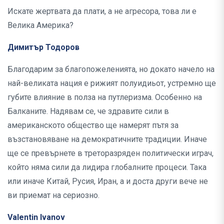
Искате жертвата да плати, а не агресора, това ли е
Велика Америка?
Димитър Тодоров
Благодарим за благопожеленията, но докато начело на
най-великата нация е рижият полуидиьот, устремно ще
губите влияние в полза на пyтлеризма. Особенно на
Балканите. Надявам се, че здравите сили в
американското общество ще намерят пътя за
възстановяване на демократичните традиции. Иначе
ще се превърнете в треторазряден политически играч,
който няма сили да лидира глобалните процеси. Така
или иначе Китай, Русия, Иран, а и доста други вече не
ви приемат на сериозно.
Valentin Ivanov