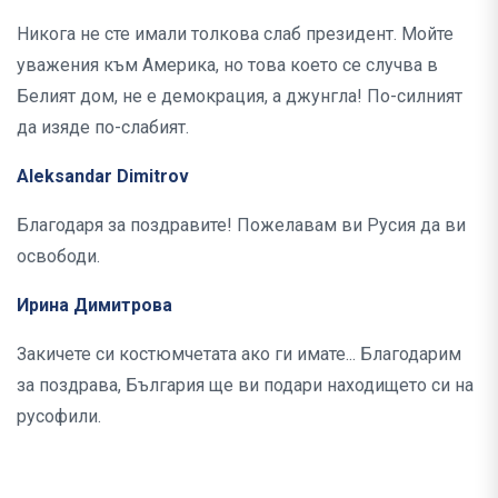
Никога не сте имали толкова слаб президент. Мойте
уважения към Америка, но това което се случва в
Белият дом, не е демокрация, а джунгла! По-силният
да изяде по-слабият.
Aleksandar Dimitrov
Благодаря за поздравите! Пожелавам ви Русия да ви
освободи.
Ирина Димитрова
Закичете си костюмчетата ако ги имате... Благодарим
за поздрава, България ще ви подари находището си на
русофили.