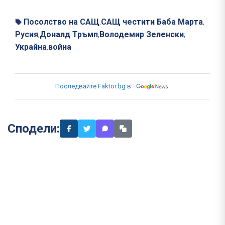
Посолство на САЩ
САЩ честити Баба Марта
,
,
Русия
Доналд Тръмп
Володемир Зеленски
,
,
,
Украйна
война
,
Последвайте Faktor.bg в
Сподели: