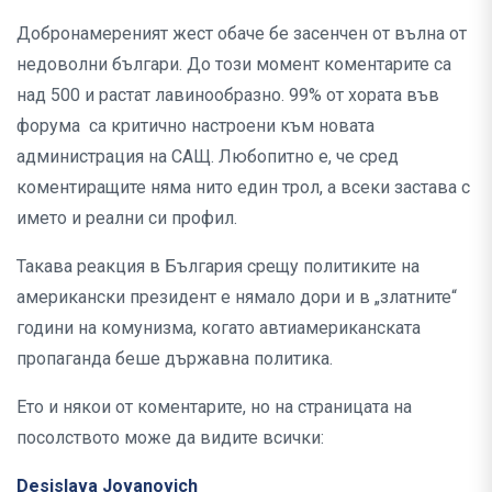
Добронамереният жест обаче бе засенчен от вълна от
недоволни българи. До този момент коментарите са
над 500 и растат лавинообразно. 99% от хората във
форума са критично настроени към новата
администрация на САЩ. Любопитно е, че сред
коментиращите няма нито един трол, а всеки застава с
името и реални си профил.
Такава реакция в България срещу политиките на
американски президент е нямало дори и в „златните“
години на комунизма, когато автиамериканската
пропаганда беше държавна политика.
Ето и някои от коментарите, но на страницата на
посолството може да видите всички:
Desislava Jovanovich