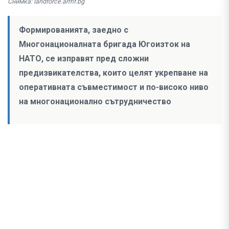
Снимка: landforce.armf.bg
Формированията, заедно с
Многонационалната бригада Югоизток на
НАТО, се изправят пред сложни
предизвикателства, които целят укрепване на
оперативната съвместимост и по-високо ниво
на многонационално сътрудничество