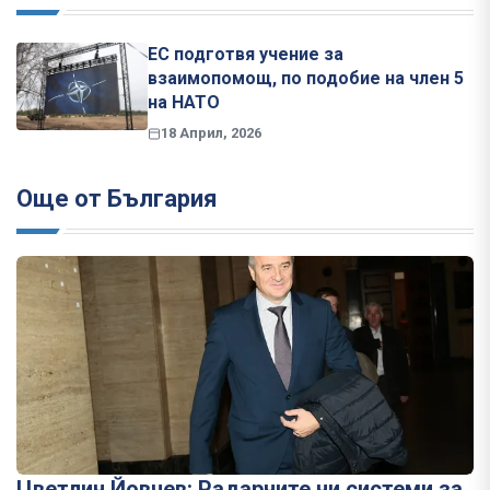
ЕС подготвя учение за
взаимопомощ, по подобие на член 5
на НАТО
18 Април, 2026
Още от България
Цветлин Йовчев: Радарните ни системи за