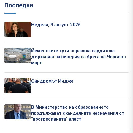
Последни
Неделя, 9 август 2026
Йеменските хути поразиха саудитска
държавна рафинерия на брега на Червено
море
Синдромът Индже
В Министерство на образованието
продължават скандалните назначения от
"прогресивната" власт