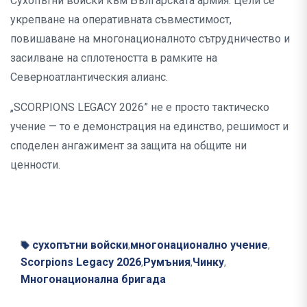
Сухопътни войски към Българската армия. Цели се
укрепване на оперативната съвместимост,
повишаване на многонационалното сътрудничество и
засилване на сплотеността в рамките на
Северноатлантическия алианс.
„SCORPIONS LEGACY 2026” не е просто тактическо
учение — то е демонстрация на единство, решимост и
споделен ангажимент за защита на общите ни
ценности.
сухопътни войски
многонационално учение
,
,
Scorpions Legacy 2026
Румъния
Чинку
,
,
,
Многонационална бригада