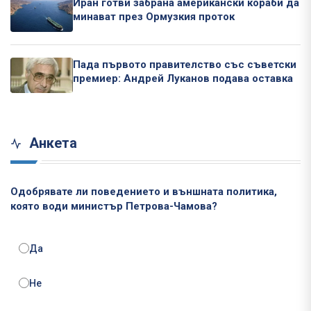
Иран готви забрана американски кораби да
минават през Ормузкия проток
Пада първото правителство със съветски
премиер: Андрей Луканов подава оставка
Анкета
Одобрявате ли поведението и външната политика,
която води министър Петрова-Чамова?
Да
Не