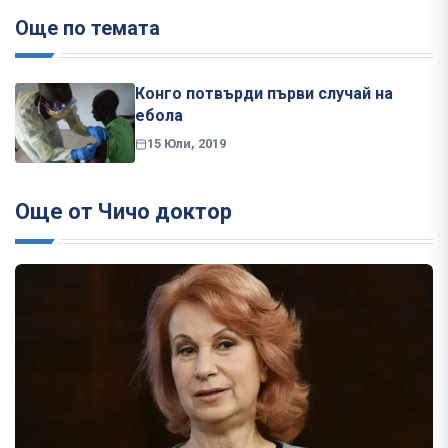
Още по темата
Конго потвърди първи случай на
ебола
15 Юли, 2019
Още от Чичо доктор