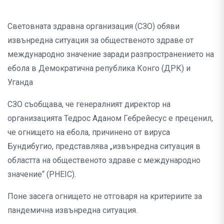
Световната здравна организация (СЗО) обяви
извънредна ситуация за общественото здраве от
международно значение заради разпространението на
ебола в Демократична република Конго (ДРК) и
Уганда
СЗО съобщава, че генералният директор на
организацията Тедрос Аданом Гебрейесус е преценил,
че огнището на ебола, причинено от вируса
Бундибугио, представлява „извънредна ситуация в
областта на общественото здраве с международно
значение“ (PHEIC).
Поне засега огнището не отговаря на критериите за
пандемична извънредна ситуация.