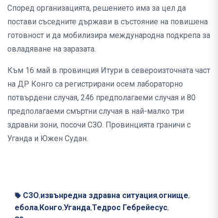
Според организацията, решението има за цел да
постави съседните държави в състояние на повишена
готовност и да мобилизира международна подкрепа за
овладяване на заразата.
Към 16 май в провинция Итури в североизточната част
на ДР Конго са регистрирани осем лабораторно
потвърдени случая, 246 предполагаеми случая и 80
предполагаеми смъртни случая в най-малко три
здравни зони, посочи СЗО. Провинцията граничи с
Уганда и Южен Судан.
СЗО
извънредна здравна ситуация
огнище
,
,
,
ебола
Конго
Уганда
Тедрос Гебрейесус
,
,
,
,