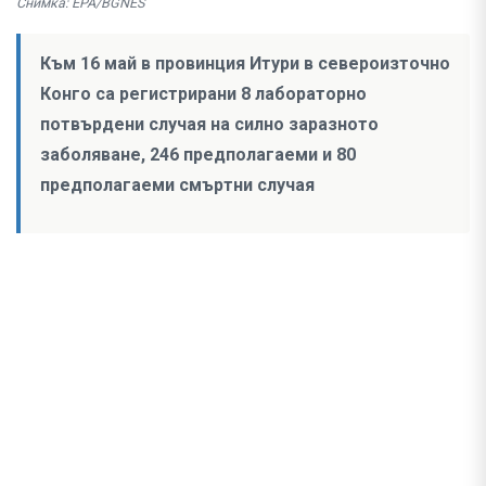
Снимка: EPA/BGNES
Към 16 май в провинция Итури в североизточно
Конго са регистрирани 8 лабораторно
потвърдени случая на силно заразното
заболяване, 246 предполагаеми и 80
предполагаеми смъртни случая