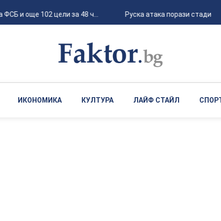
 и още 102 цели за 48 ч...
Руска атака порази стадион "Ч
ИКОНОМИКА
КУЛТУРА
ЛАЙФ СТАЙЛ
СПОР