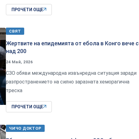
ПРОЧЕТИ ОЩЕ
СВЯТ
Жертвите на епидемията от ебола в Конго вече с
над 200
24 Май, 2026
СЗО обяви международна извънредна ситуация заради
разпространението на силно заразната хеморагична
треска
ПРОЧЕТИ ОЩЕ
ЧИЧО ДОКТОР