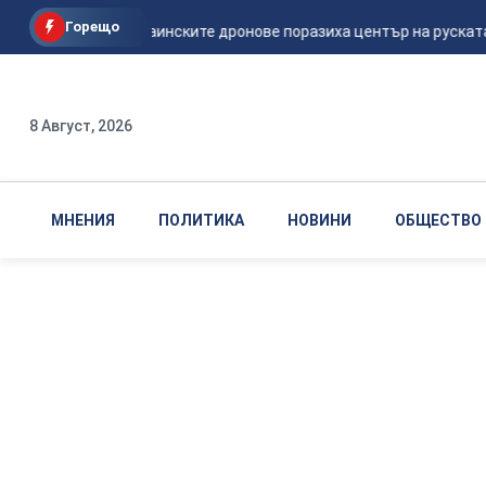
Горещо
Мадяр: Украинските дронове поразиха център на руската ФСБ
8 Август, 2026
МНЕНИЯ
ПОЛИТИКА
НОВИНИ
ОБЩЕСТВО