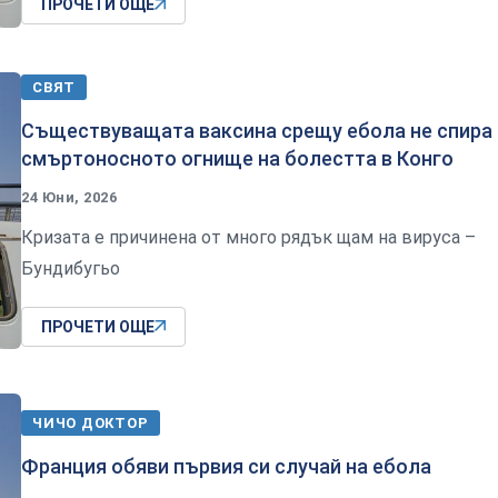
ПРОЧЕТИ ОЩЕ
СВЯТ
Съществуващата ваксина срещу ебола не спира
смъртоносното огнище на болестта в Конго
24 Юни, 2026
Кризата е причинена от много рядък щам на вируса –
Бундибугьо
ПРОЧЕТИ ОЩЕ
ЧИЧО ДОКТОР
Франция обяви първия си случай на ебола