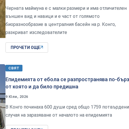
Черната маймуна е с малки размери и има отличителен
външен вид и навици и е част от голямото
биоразнообразие в централния басейн на р. Конго,
разкриват изследователите
ПРОЧЕТИ ОЩЕ
СВЯТ
Епидемията от ебола се разпространява по-бър
от която и да било предишна
9 Юли, 2026
В Конго починаха 600 души сред общо 1759 потвърдени
случая на заразяване от началото на епидемията