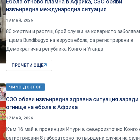
Ебола отново пламна в Африка, СЗО обяви
извънредна международна ситуация
18 Май, 2026
80 жертви и растящ брой случаи на коварното заболява
- щама Bundibugyo на вируса ебола, са регистрирани в
Демократична република Конго и Уганда
ПРОЧЕТИ ОЩЕ
ЧИЧО ДОКТОР
СЗО обяви извънредна здравна ситуация заради
огнище на ебола в Африка
17 Май, 2026
Към 16 май в провинция Итури в североизточно Конго 
регистрирани 8 лабораторно потвърдени случая на силн